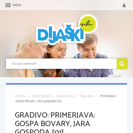
MENI
Domov
Zbirka gradiv
Slovenščina
Eseji, spisi
Primerjava:
Gospa Bovary, Jara gospoda [01]
GRADIVO:
PRIMERJAVA:
GOSPA BOVARY, JARA
GOSPODA [01]