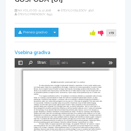
NA VOLJO OD:
21.12.2018
ŠTEVILO OGLEDOV: 3627
ŠTEVILO PRENOSOV: 6551
Skrij/prikaži meni
Prenesi gradivo
+19
Vsebina gradiva
Stran:
od 1
Preklopi
Najdi
Pomanjšaj
Povečaj
Orodja
stransko
vrstico
PRIMERJALNI SPIS: GOSPA BOVARY VS. ANČKA
Še vedno aktualna tema v knjigah je ljubezenski trikotnik in zakonolom. O tem so pisali stoletja nazaj, 
in še bodo naprej. Danes bi se osredotočila na dve knjigi, v katerih je le-ta tema izpostavljena. Govorim o Gospe 
Bovary, ki jo je napisal Gustave Flaubert in knjigi Jara Gospoda, slovenskega pisatelja Janka Kersnika. Obe 
ženski, ki sta osrednji osebi obravnavanja, torej Ema Bovary in Ančka Kračeva imata vsaj dve skupni točki. To 
sta nedosežena ljubezen in tragičen konec, zaznamovan z njuno smrtjo. Kljub podobnosti pa sta si vendar zelo 
različni. 
Če se najprej osredotočim na Emo. Ta ''junakinja'' je neizmerno občutljiva za najmanjše sunke od zunaj,
kadar so v nasprotju z njenimi željami in slepili. Pod vplivom romantičnih ljubezenskih romanov se vdaja 
predstavam o uresničitvi take ljubezni v stvarnosti, zato se ne zadovolji z običajnim življenjem ob dobrem, a 
povprečnem možu, ki ji vedno skuša pomagati in je ona zanj vse. A Ema tega ne spregleda. Vidi samo samo sebe
in svoje potrebe. Velikokrat se sprašuje zakaj se je poročila s Charlesom, ko pa bi lahko dobila drugega 
moškega, ki bi bil kakor glavni junak najbolj napete romance. Njena romantika je tako poenostavljena in 
ponižana oblika prave romantike. Da bi dosegla sama sebe, se zateče k ljubimcema.  Ima ju za dve telesi, ki ji 
bosta pomagali do uresničitve njenih želja. Nikoli ju ne vidi kot posebni osebnosti, niti ni v njima nič neznanega 
ali skrivnostnega. Svoje nerealne želje skuša čedalje bolj realizirati preko čutnosti, zato so le-te obsojene na 
propad. Razjedata jo enolična vsakdanjost in nespremenljivost okolja. Vseskozi je razočarana nad življenjem, 
užaljena nad usodo, njeni živci pa neprestano trepečejo tudi takrat, ko se predaja svojim užitkom. Lovi se med 
skrajnostmi, ki se nekaj časa vzpenjajo kvišku v svet njenih prividov, nato pa padejo nazaj v brutalno resničnost. 
V momentu neprisebnosti začne svojo namišljeno ljubezen oddajati tudi materialno in kmalu zapade v dolgove s 
trgovcem. Ta poskuša čim bolj izkoristiti njeno napako, pomagati pa ji ne more nihče. Ob zadnjem zrušenju 
samoprevare in dokončni postavitvi na realna tla, ki so do tedaj že močno pod povprečjem, nastopi njen konec, 
ki je izraz popolnega gnusa nad življenjem. Dokončno odkloni življenje v povprečnosti in se ubije. 
Pri opisu Ančke, bi najprej izpostavila naslov knjige, Jara gospoda. Pridevnik ''jar'' pomeni v svojem 
osnovnem pomenu tisto, kar se seje pomladi, v pomenu ''jara gospoda'' pa je pomen ekspresiven in označuje 
tistega, ki še ni dolgo v sedanjem, višjem družbenem sloju. Ki je torej prevzel zahtevnejše socialne navade in 
obnašanje, hkrati pa zanje še nima prave duhovne in moralne podlage. In prav to označuje tudi Ančko Kračevo. 
Bila je temnolasa deklica pri osemnajstih letih ter živega, veselega vedenja. Delala je v očetovi krčmi kot 