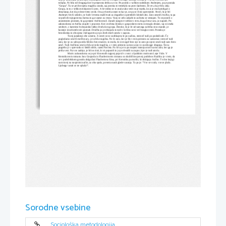
točajka. Ni bila nič drugega kot le preprosta dekla za vse. Po poroki z vaškim sodnikom Andrejem, pa je postala 
''Gospa''. Tu se prične njena tragična usoda, saj poroka ni temeljila na pravi ljubezni. Že res, da je bila zdaj 
Gospa, in to z velikim tiskanim G-jem. A še vedno se ni znala tako vesti in je trpela, ko ji je mož pridigal o 
obnašanju, kot da je deset letni otrok. Ona je hotela ostati to kar je, ne pa se čisto spremeniti. Pavel, ki je bil 
Andrejev bivši sošolec, se hoče le-temu maščevati za dogodke iz preteklih šolskih dni. Zato omreži Ančko, ta pa 
se podvrže njegovemu čarmu in ga vzame za resno. Vanj se zelo zaljubi in začneta se sestajati. To se poruši z 
anonimnim pismom, ki ga prejme Ančkin mož. Zaradi njegove vsebine s tem, da ga žena vara, jo napodi. Po 
zakonolomu se Ančka znajde v praznini. Kot izvržena ženska v gosposkem svetu ni mogla obstati, saj ni imela 
sredstev, s katerimi bi dejansko lahko živela kot gospa. Ženske, ki je že od samega začetka niso marale, je 
kasneje niso hotele niti poznati. Družba jo je obsojala in tudi v krčmo se ni več mogla vrniti. Postala je 
brezdomka in obsojena vlačugarstva je po dveh dneh umrla v zaporu. 
Torej junakinji obe umreta. A smrti se ne razlikujeta le po načinu, temveč tudi po posledicah. Če 
pogledamo smrt Eme Bovary, je ta bila tragična. Ne le zato, ker je šlo v tem primeru za samomor, temveč tudi 
zato, ker je za sabo pustila hčerko brez matere, in moža, ki ni mogel brez nje in zato po njeni smrti tudi sam hitro
umrl. Tudi Ančkina smrt je bila seveda tragična, a v tem primeru samo za njo in za nikogar drugega. Še na 
pogrebu ji v sprevodu ni sledil nihče, razen Pavleta. Pa še ta je to po mojem mnenju storil samo zato, ker ga je 
pekla vest. Na vse zadnje, je bil on tisti, ki ni popustil in jo je obsodil na zapor, kjer je tudi umrla.
Motiv zakonoloma se je pri Slovencih najprej pojavil v zvezi z ljudskim motivom Lepe Vide. V 
Kersnikovem romanu Jara Gospoda in Flaubertovem romanu so okoliščine precej podobne. Razlika je v tem, da 
se v podeželskem gnezdu dolgočasi Flaubertova Ema, pri Kersniku pa moški, ki obdajajo Ančko. Te dve knjigi 
nam torej na nasprotni način, za oba spola, povesta nauk glede varanja. Ta pa je: ''Vse se vrača, vse se plača. 
Ljubega varati se ne splača!''.
Sorodne vsebine
Sociološka metodologija