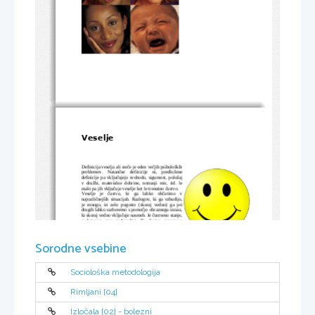
Veselje
Definicija veselja ali sreče je eden večjih psiholoških
problemov.   Natančne   definicije   ni,   predložene
definicije pa vključujejo svobodo, sigurnost, položaj
v družbi, materialne dobrine, notranji  mir, itd. le
malo pa jih vključuje veselje kot le trenutno čustvo.
Veselje   je   čustvo,   ki   ga   lahko   občutimo   v
najrazličnejših situacijah. Razlogov, ki ga vzbudijo,
je   mnogo,   in   zelo   pogosto   (skoraj   vedno)   ga   pri
drugih lahko razberemo s pomočjo obraznega izraza,
ki skoraj vedno vključuje nasmeh. Je čustveno stanje,
v   katerem   smo   zadovoljni.   To   čustvo   prevzame
človeka, če le-ta doseže zastavljen cilj. Po jakosti,
oziroma po izrazitosti, kako smo 
veseli raste skladno  s pomenom cilja za osebo.
Smeško je značilen simbol 
Sorodne vsebine
Ponavadi   raste   od   rahlega   zadovoljstva   do
veselja.
»norega«, brezmejnega veselja. Ponavadi je tako:
čim laže dosežemo uspeh, toliko manj veselja spremlja naš uspeh. 
Veselje je moč prepoznati pri človeku po nekako 10 mesecih življenja. Takrat otrok
Sociološka metodologija
pokaže močna doživljanja sreče, ki jih pokaže v določenih situacijah ali ob osebah, ki
mu hkrati dajejo občutek varnosti. Pri otroku je tudi zelo težko razločevati ljubezen in
veselje, saj se ti dve čustvi razvijeta ob približno istem času (ljubezen ponavadi
Rimljani [04]
nekoliko kasneje) in sta si med sabo pri otroku še zelo podobni.
Veselje ima v življenju tudi svoj pomen. Tako nas usmerja k prijetnim ciljem. To so
lahko ljudje, stvari, situacije. Primeri: ker imamo radi učiteljico, se bomo z veseljem
Izločala [02] - bolezni
učili matematiko. Ker nas ima otrok rad, nam želi ugajati. Mlajši otroci naredijo vrsto