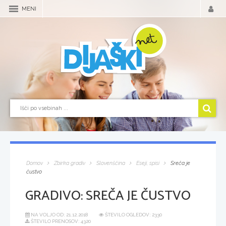
MENI
Domov
Zbirka gradiv
Slovenščina
Eseji, spisi
Sreča je
čustvo
GRADIVO:
SREČA JE ČUSTVO
NA VOLJO OD:
21.12.2018
ŠTEVILO OGLEDOV: 2330
ŠTEVILO PRENOSOV: 4320