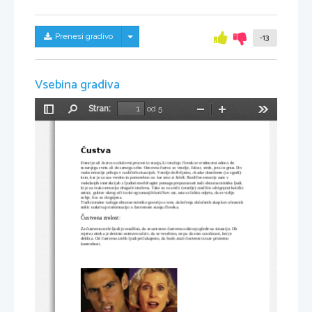
Skrij/prikaži meni
Prenesi gradivo
-13
Vsebina gradiva
Stran:
od 5
Preklopi
Najdi
Pomanjšaj
Povečaj
Orodja
stransko
vrstico
Čustva
Emocije ali čustva so duševni procesi in stanja, ki izražajo človekov vrednostni odnos do 
zunanjega sveta ali do samega sebe. Osnovna čustva so veselje, žalost, strah, jeza in gnus. Do 
vsake emocije prihaja v različnih situacijah. Veselje doživljamo, »kadar dosežemo (se zgodi) 
tisto, kar je za nas vredno in pomembno oz. kar smo si želeli. Različne emocije nam v 
vsakdanjih interakcijah z ljudmi med drugim pomaga prepoznavati tudi obrazna mimika ljudi,
ki je za vsako emocijo drugače izražena. Tako so za srečo (veselje) značilni »dvignjeni kotički
ustnic, gubice okrog oči in okrog zunanjih kotičkov ust, usta so lahko odprta, da se vidijo 
zobje, lica so dvignjena.
Tradicionalne razlage obrazne mimike govorijo o tem, da krčenja določenih skupkov obraznih
mišic razkrivajo informacijo o čustvenem stanju človeka.
Čustvena zrelost:
Za čustveno zrele ljudi je značilno, da se ustrezno čustveno odzivajo glede na situacijo. Ob 
rojstvu otroka je denimo ustrezen odziv, da se veselimo, ne pa da smo razočarani, ker je 
deklica. Od čustveno zrelih ljudi pričakujemo, da bodo znali čustvene izraze primerno 
kontrolirati.