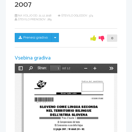
2007
NA VOLJO OD:
21.12.2018
ŠTEVILO OGLEDOV: 374
ŠTEVILO PRENOSOV: 289
Skrij/prikaži meni
Prenesi gradivo
0
Vsebina gradiva
Stran:
od 12
Preklopi
Najdi
Pomanjšaj
Povečaj
Orodja
stransko
vrstico
Codice del candidato:
Državni  izpitni  center
*M07120111*
I SESSIONE D’ESAME
SLOVENO COME LINGUA SECONDA
NEL TERRITORIO BILINGUE
DELL'ISTRIA SLOVENA
Prova d'esame 1
A) Comprensione del testo
B) Conoscenza e uso della lingua
12 giugno 2007 / 90 minuti (30 + 60)