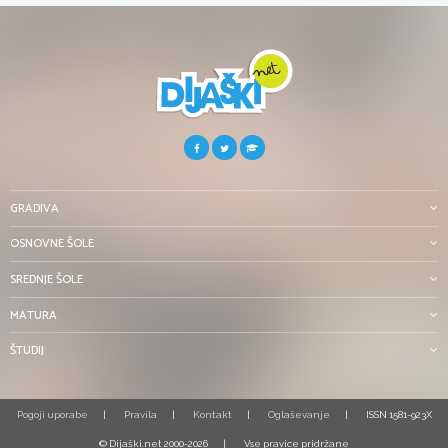
GRADIVA
OSNOVNE ŠOLE
SREDNJE ŠOLE
MATURA
ŠTUDIJ
Pogoji uporabe
Pravila
Kontakt
Oglaševanje
ISSN 1581-923X
© Dijaški.net 2000-2026
Vse pravice pridržane