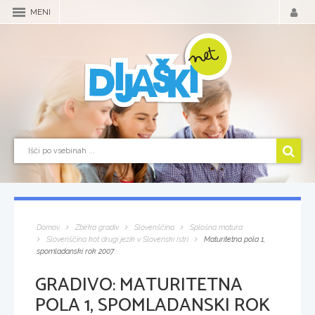
MENI
Domov
Zbirka gradiv
Slovenščina
Splošna matura
Slovenščina kot drugi jezik v Slovenski Istri
Maturitetna pola 1,
spomladanski rok 2007
GRADIVO:
MATURITETNA
POLA 1, SPOMLADANSKI ROK