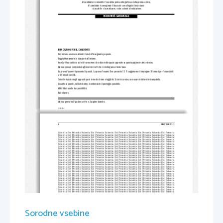
Al candidato è consentito 
l'uso della penna stilografica o della penna a sfera.
Al candidato è consegnato il fascicolo con allegato il testo base
 - staccabile - da analizzare, e due schede di valutazione.
MATURITÀ GENERALE
INDICAZIONI PER IL CANDIDATO
Per iniziare a scrivere attendi il via dell'insegnante preposto.
Leggi attentamente le 
istruzioni all'interno.
Incolla il tuo codice o scrivi il tuo numero di codice nello
 spazio apposito su questa pagina in alto a destra.
Questa prova è composta dagli esercizi A e B che si ricollegano al testo base.
La prova d'esame A presenta 8 qu
esiti. La prova d'esame B ne pr
esenta 13. Ti suggeriamo di i
mpiegare 30 minuti per l'esercizio 
A
e 60 minuti per il B.
Scrivi le risposte negli appositi spazi 
in modo chiaro e leggibile. Scrivi in co
rsivo, non usare le lettere in stampatello.
Accanto ai quesiti, sul lato destro, è evidenziato il punteggio possibile.
Abbi fiducia nelle tue possibilità.
Buon lavoro.
Questa prova ha 9 pagine scritte e 3 pagine bianche.
© RIC 2007
2 
M071-201-1-1 
Scientia  Est  Potentia  Scientia  Est  Po
tentia  Scientia  Est  Potentia  Scientia
  Est  Potentia  Scientia  Est  Potentia
Scientia  Est  Potentia  Scientia  Est  Po
tentia  Scientia  Est  Potentia  Scientia
  Est  Potentia  Scientia  Est  Potentia
Scientia  Est  Potentia  Scientia  Est  Po
tentia  Scientia  Est  Potentia  Scientia
  Est  Potentia  Scientia  Est  Potentia
Scientia  Est  Potentia  Scientia  Est  Po
tentia  Scientia  Est  Potentia  Scientia
  Est  Potentia  Scientia  Est  Potentia
Scientia  Est  Potentia  Scientia  Est  Po
tentia  Scientia  Est  Potentia  Scientia
  Est  Potentia  Scientia  Est  Potentia
Scientia  Est  Potentia  Scientia  Est  Po
tentia  Scientia  Est  Potentia  Scientia
  Est  Potentia  Scientia  Est  Potentia
Scientia  Est  Potentia  Scientia  Est  Po
tentia  Scientia  Est  Potentia  Scientia
  Est  Potentia  Scientia  Est  Potentia
Scientia  Est  Potentia  Scientia  Est  Po
tentia  Scientia  Est  Potentia  Scientia
  Est  Potentia  Scientia  Est  Potentia
Scientia  Est  Potentia  Scientia  Est  Po
tentia  Scientia  Est  Potentia  Scientia
  Est  Potentia  Scientia  Est  Potentia
Scientia  Est  Potentia  Scientia  Est  Po
tentia  Scientia  Est  Potentia  Scientia
  Est  Potentia  Scientia  Est  Potentia
Scientia  Est  Potentia  Scientia  Est  Po
tentia  Scientia  Est  Potentia  Scientia
  Est  Potentia  Scientia  Est  Potentia
Scientia  Est  Potentia  Scientia  Est  Po
tentia  Scientia  Est  Potentia  Scientia
  Est  Potentia  Scientia  Est  Potentia
Scientia  Est  Potentia  Scientia  Est  Po
tentia  Scientia  Est  Potentia  Scientia
  Est  Potentia  Scientia  Est  Potentia
Scientia  Est  Potentia  Scientia  Est  Po
tentia  Scientia  Est  Potentia  Scientia
  Est  Potentia  Scientia  Est  Potentia
Scientia  Est  Potentia  Scientia  Est  Po
tentia  Scientia  Est  Potentia  Scientia
  Est  Potentia  Scientia  Est  Potentia
Scientia  Est  Potentia  Scientia  Est  Po
tentia  Scientia  Est  Potentia  Scientia
  Est  Potentia  Scientia  Est  Potentia
Scientia  Est  Potentia  Scientia  Est  Po
tentia  Scientia  Est  Potentia  Scientia
  Est  Potentia  Scientia  Est  Potentia
Scientia  Est  Potentia  Scientia  Est  Po
tentia  Scientia  Est  Potentia  Scientia
  Est  Potentia  Scientia  Est  Potentia
Scientia  Est  Potentia  Scientia  Est  Po
tentia  Scientia  Est  Potentia  Scientia
  Est  Potentia  Scientia  Est  Potentia
Scientia  Est  Potentia  Scientia  Est  Po
tentia  Scientia  Est  Potentia  Scientia
  Est  Potentia  Scientia  Est  Potentia
Scientia  Est  Potentia  Scientia  Est  Po
tentia  Scientia  Est  Potentia  Scientia
  Est  Potentia  Scientia  Est  Potentia
Scientia  Est  Potentia  Scientia  Est  Po
tentia  Scientia  Est  Potentia  Scientia
  Est  Potentia  Scientia  Est  Potentia
Scientia  Est  Potentia  Scientia  Est  Po
tentia  Scientia  Est  Potentia  Scientia
  Est  Potentia  Scientia  Est  Potentia
Scientia  Est  Potentia  Scientia  Est  Po
tentia  Scientia  Est  Potentia  Scientia
  Est  Potentia  Scientia  Est  Potentia
Scientia  Est  Potentia  Scientia  Est  Po
tentia  Scientia  Est  Potentia  Scientia
  Est  Potentia  Scientia  Est  Potentia
Scientia  Est  Potentia  Scientia  Est  Po
tentia  Scientia  Est  Potentia  Scientia
  Est  Potentia  Scientia  Est  Potentia
Scientia  Est  Potentia  Scientia  Est  Po
tentia  Scientia  Est  Potentia  Scientia
  Est  Potentia  Scientia  Est  Potentia
Scientia  Est  Potentia  Scientia  Est  Po
tentia  Scientia  Est  Potentia  Scientia
  Est  Potentia  Scientia  Est  Potentia
Scientia  Est  Potentia  Scientia  Est  Po
tentia  Scientia  Est  Potentia  Scientia
  Est  Potentia  Scientia  Est  Potentia
Scientia  Est  Potentia  Scientia  Est  Po
tentia  Scientia  Est  Potentia  Scientia
  Est  Potentia  Scientia  Est  Potentia
Scientia  Est  Potentia  Scientia  Est  Po
tentia  Scientia  Est  Potentia  Scientia
  Est  Potentia  Scientia  Est  Potentia
Scientia  Est  Potentia  Scientia  Est  Po
tentia  Scientia  Est  Potentia  Scientia
  Est  Potentia  Scientia  Est  Potentia
Scientia  Est  Potentia  Scientia  Est  Po
tentia  Scientia  Est  Potentia  Scientia
  Est  Potentia  Scientia  Est  Potentia
Sorodne vsebine
Scientia  Est  Potentia  Scientia  Est  Po
tentia  Scientia  Est  Potentia  Scientia
  Est  Potentia  Scientia  Est  Potentia
Scientia  Est  Potentia  Scientia  Est  Po
tentia  Scientia  Est  Potentia  Scientia
  Est  Potentia  Scientia  Est  Potentia
Scientia  Est  Potentia  Scientia  Est  Po
tentia  Scientia  Est  Potentia  Scientia
  Est  Potentia  Scientia  Est  Potentia
Scientia  Est  Potentia  Scientia  Est  Po
tentia  Scientia  Est  Potentia  Scientia
  Est  Potentia  Scientia  Est  Potentia
Scientia  Est  Potentia  Scientia  Est  Po
tentia  Scientia  Est  Potentia  Scientia
  Est  Potentia  Scientia  Est  Potentia
Scientia  Est  Potentia  Scientia  Est  Po
tentia  Scientia  Est  Potentia  Scientia
  Est  Potentia  Scientia  Est  Potentia
Scientia  Est  Potentia  Scientia  Est  Po
tentia  Scientia  Est  Potentia  Scientia
  Est  Potentia  Scientia  Est  Potentia