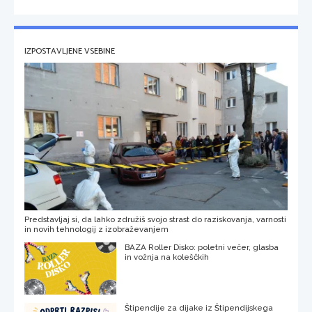
IZPOSTAVLJENE VSEBINE
Predstavljaj si, da lahko združiš svojo strast do raziskovanja, varnosti
in novih tehnologij z izobraževanjem
BAZA Roller Disko: poletni večer, glasba
in vožnja na koleščkih
Štipendije za dijake iz Štipendijskega