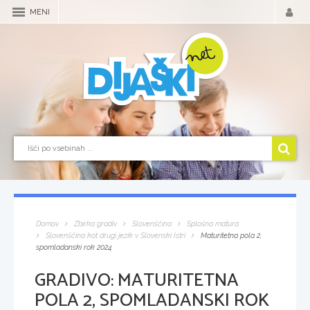
MENI
Domov
Zbirka gradiv
Slovenščina
Splošna matura
Slovenščina kot drugi jezik v Slovenski Istri
Maturitetna pola 2,
spomladanski rok 2024
GRADIVO:
MATURITETNA
POLA 2, SPOMLADANSKI ROK