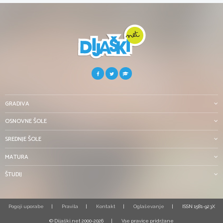
GRADIVA
OSNOVNE ŠOLE
SREDNJE ŠOLE
MATURA
ŠTUDIJ
Pogoji uporabe
Pravila
Kontakt
Oglaševanje
ISSN 1581-923X
© Dijaški.net 2000-2026
Vse pravice pridržane