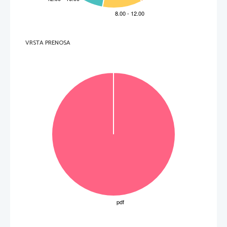
A 
v zborn
em jeziku.
.   
V sivo polje ne pišite
B 
v 
narečju.
C 
v žargonu.
Č
v pokrajinskem
pogovornem jeziku.
D
v knjiž   nem
pogovornem jeziku.
(1 točka)
.   
V sivo polje ne pišite
9.
Izberite 
eno
od trditev in jo utemeljite.
VRSTA PRENOSA
Oddaja poslušalca navda z optimizmom, 
saj
  _____________________________________________________________________________________ 
  _____________________________________________________________________________________ 
Oddaj a poslušalca navda s pesimizmom
, saj
.   
V sivo polje ne pišite
  _____________________________________________________________________________________ 
  _____________________________________________________________________________________ 
(2 
točk i)