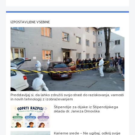
IZPOSTAVLJENE VSEBINE
Predstavljaj si, da lahko združiš svojo strast do raziskovanja, varnosti
in novih tehnologij z izobraževanjem
Štipendije za dijake iz Štipendijskega
sklada dr. Janeza Drnovška
Karierne srede – Ne ugibaj, odkrij svoje