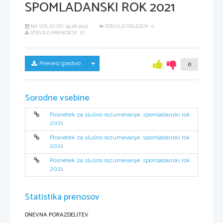
SPOMLADANSKI ROK 2021
NA VOLJO OD:
29.06.2022
ŠTEVILO OGLEDOV: 0
ŠTEVILO PRENOSOV: 27
Skrij/prikaži meni
Prenesi gradivo
0
Sorodne vsebine
Posnetek za slušno razumevanje, spomladanski rok
2021
Posnetek za slušno razumevanje, spomladanski rok
2021
Posnetek za slušno razumevanje, spomladanski rok
2021
Statistika prenosov
DNEVNA PORAZDELITEV