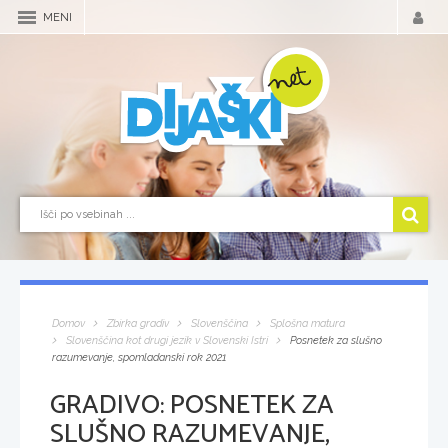
MENI
Domov
Zbirka gradiv
Slovenščina
Splošna matura
Slovenščina kot drugi jezik v Slovenski Istri
Posnetek za slušno
razumevanje, spomladanski rok 2021
GRADIVO:
POSNETEK ZA
SLUŠNO RAZUMEVANJE,