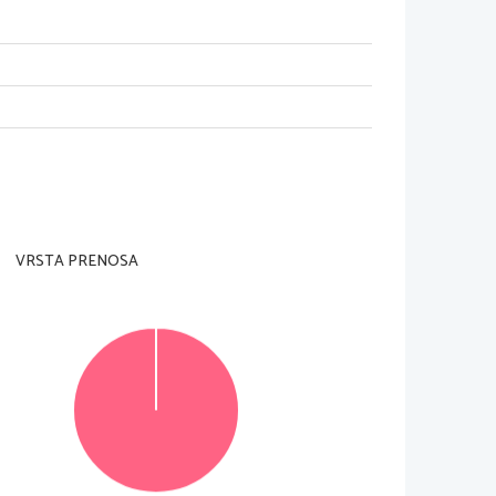
nadzorni učitelj tega ne dovoli
.
rani
).
sej. 
Esej naj obsega najmanj 
600 
besed. 
Število 
VRSTA PRENOSA
 predvideni prostor 
znotraj okvirja
. 
Pišite čitljivo 
kami
. 
Če se zmotite
, 
napačno besedo ali poved 
snutek eseja pišite na konceptna lista
. 
Osnutek 
© Državni izpitni center
Vse pravice pridržane
.