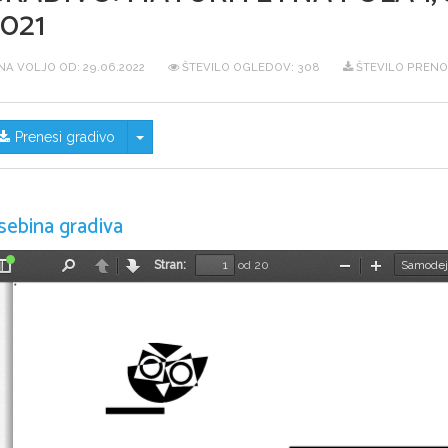
021
NA VOLJO OD:
29.06.2022
ŠTEVILO OGLEDOV: 308
ŠTEVILO PRENO
Skrij/prikaži meni
Prenesi gradivo
sebina gradiva
Stran:
od 20
Preklopi
Najdi
Nazaj
Naprej
Pomanjšaj
Povečaj
stransko
vrstico