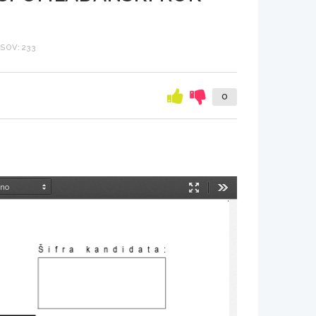
SOV: 233
0
Način
Orodja
predstavitve
Šifra kandidata: