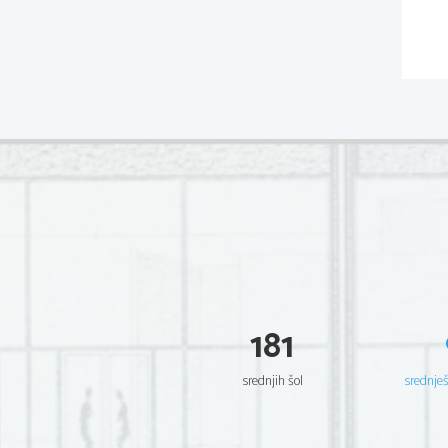
181
srednjih šol
srednje