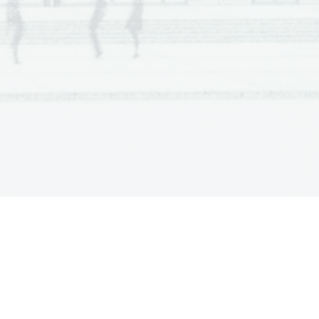
  Scientia  Est  Potentia  Scientia  Est  Potentia
  Scientia  Est  Potentia  Scientia  Est  Potentia
.   
  Scientia  Est  Potentia  Scientia  Est  Potentia
V sivo polje ne pišite
  Scientia  Est  Potentia  Scientia  Est  Potentia
  Scientia  Est  Potentia  Scientia  Est  Potentia
  Scientia  Est  Potentia  Scientia  Est  Potentia
  Scientia  Est  Potentia  Scientia  Est  Potentia
  Scientia  Est  Potentia  Scientia  Est  Potentia
  Scientia  Est  Potentia  Scientia  Est  Potentia
  Scientia  Est  Potentia  Scientia  Est  Potentia
  Scientia  Est  Potentia  Scientia  Est  Potentia
  Scientia  Est  Potentia  Scientia  Est  Potentia
  Scientia  Est  Potentia  Scientia  Est  Potentia
  Scientia  Est  Potentia  Scientia  Est  Potentia
.   
  Scientia  Est  Potentia  Scientia  Est  Potentia
  Scientia  Est  Potentia  Scientia  Est  Potentia
V sivo polje ne pišite
  Scientia  Est  Potentia  Scientia  Est  Potentia
  Scientia  Est  Potentia  Scientia  Est  Potentia
  Scientia  Est  Potentia  Scientia  Est  Potentia
  Scientia  Est  Potentia  Scientia  Est  Potentia
  Scientia  Est  Potentia  Scientia  Est  Potentia
  Scientia  Est  Potentia  Scientia  Est  Potentia
  Scientia  Est  Potentia  Scientia  Est  Potentia
  Scientia  Est  Potentia  Scientia  Est  Potentia
  Scientia  Est  Potentia  Scientia  Est  Potentia
  Scientia  Est  Potentia  Scientia  Est  Potentia
  Scientia  Est  Potentia  Scientia  Est  Potentia
.   
  Scientia  Est  Potentia  Scientia  Est  Potentia
V sivo polje ne pišite
  Scientia  Est  Potentia  Scientia  Est  Potentia
  Scientia  Est  Potentia  Scientia  Est  Potentia
  Scientia  Est  Potentia  Scientia  Est  Potentia
  Scientia  Est  Potentia  Scientia  Est  Potentia
  Scientia  Est  Potentia  Scientia  Est  Potentia
  Scientia  Est  Potentia  Scientia  Est  Potentia
  Scientia  Est  Potentia  Scientia  Est  Potentia
  Scientia  Est  Potentia  Scientia  Est  Potentia
  Scientia  Est  Potentia  Scientia  Est  Potentia
  Scientia  Est  Potentia  Scientia  Est  Potentia
  Scientia  Est  Potentia  Scientia  Est  Potentia
.   
  Scientia  Est  Potentia  Scientia  Est  Potentia