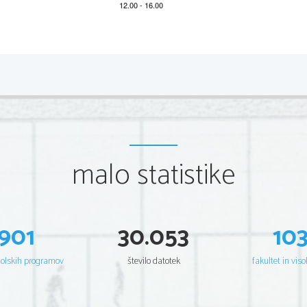
*M21110311
2/20 
Scientia  Est  Potentia  Scientia  Est  Potentia  Scientia  Est  Potentia
Scientia  Est  Potentia  Scientia  Est  Potentia  Scientia  Est  Potentia
Scientia  Est  Potentia  Scientia  Est  Potentia  Scientia  Est  Potentia
Scientia  Est  Potentia  Scientia  Est  Potentia  Scientia  Est  Potentia
Scientia  Est  Potentia  Scientia  Est  Potentia  Scientia  Est  Potentia
Scientia  Est  Potentia  Scientia  Est  Potentia  Scientia  Est  Potentia
Scientia  Est  Potentia  Scientia  Est  Potentia  Scientia  Est  Potentia
Scientia  Est  Potentia  Scientia  Est  Potentia  Scientia  Est  Potentia
Scientia  Est  Potentia  Scientia  Est  Potentia  Scientia  Est  Potentia
Scientia  Est  Potentia  Scientia  Est  Potentia  Scientia  Est  Potentia
Scientia  Est  Potentia  Scientia  Est  Potentia  Scientia  Est  Potentia
malo statistike
Scientia  Est  Potentia  Scientia  Est  Potentia  Scientia  Est  Potentia
Scientia  Est  Potentia  Scientia  Est  Potentia  Scientia  Est  Potentia
Scientia  Est  Potentia  Scientia  Est  Potentia  Scientia  Est  Potentia
Scientia  Est  Potentia  Scientia  Est  Potentia  Scientia  Est  Potentia
Scientia  Est  Potentia  Scientia  Est  Potentia  Scientia  Est  Potentia
Scientia  Est  Potentia  Scientia  Est  Potentia  Scientia  Est  Potentia
Scientia  Est  Potentia  Scientia  Est  Potentia  Scientia  Est  Potentia
Scientia  Est  Potentia  Scientia  Est  Potentia  Scientia  Est  Potentia
Scientia  Est  Potentia  Scientia  Est  Potentia  Scientia  Est  Potentia
901
30.053
10
Scientia  Est  Potentia  Scientia  Est  Potentia  Scientia  Est  Potentia
Scientia  Est  Potentia  Scientia  Est  Potentia  Scientia  Est  Potentia
Scientia  Est  Potentia  Scientia  Est  Potentia  Scientia  Est  Potentia
Scientia  Est  Potentia  Scientia  Est  Potentia  Scientia  Est  Potentia
šolskih programov
število datotek
fakultet in viso
Scientia  Est  Potentia  Scientia  Est  Potentia  Scientia  Est  Potentia
Scientia  Est  Potentia  Scientia  Est  Potentia  Scientia  Est  Potentia
Scientia  Est  Potentia  Scientia  Est  Potentia  Scientia  Est  Potentia
Scientia  Est  Potentia  Scientia  Est  Potentia  Scientia  Est  Potentia
Scientia  Est  Potentia  Scientia  Est  Potentia  Scientia  Est  Potentia
Scientia  Est  Potentia  Scientia  Est  Potentia  Scientia  Est  Potentia
Scientia  Est  Potentia  Scientia  Est  Potentia  Scientia  Est  Potentia