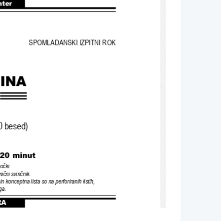
nter
SPOMLADANSKI IZPITNI ROK
INA
00 besed)
120 minut
očki
:
mični svinčnik
.
 in konceptna lista so na perforiranih listih
,
rga
.
RA