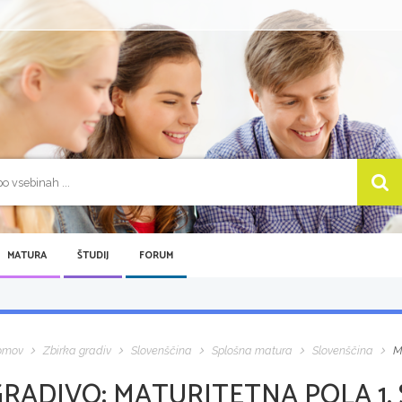
MATURA
ŠTUDIJ
FORUM
omov
Zbirka gradiv
Slovenščina
Splošna matura
Slovenščina
M
GRADIVO:
MATURITETNA POLA 1,