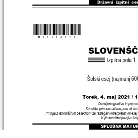
Državni  izpitni  ce
*M21110311
*
SLOVENŠČ
Izpitna pola 1
Šolski esej (najmanj 6
Torek, 4. maj 2021 / 
Dovoljeno gradivo in pripom
Kandidat prinese nalivno pero ali ke
Priloga z izhodiščnim besedilom za razlagalni
/
interpretativni esej
ki jih kandidat pazljivo izt
SPLOŠNA MATU