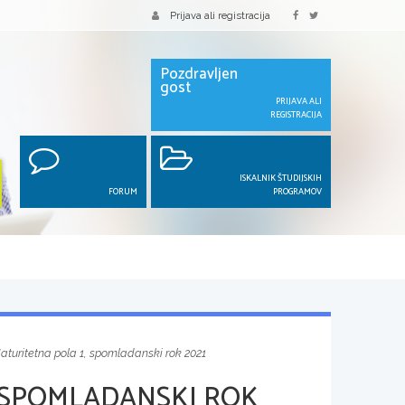
Prijava ali registracija
Pozdravljen
gost
PRIJAVA ALI
REGISTRACIJA
ISKALNIK ŠTUDIJSKIH
FORUM
PROGRAMOV
aturitetna pola 1, spomladanski rok 2021
 SPOMLADANSKI ROK