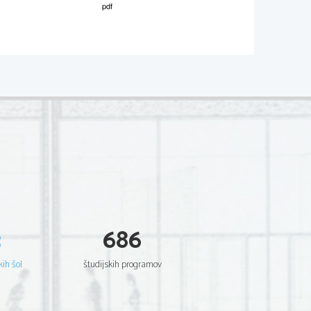
02*
.
V sivo polje ne pišite
  Scientia  Est  Potentia  Scientia  Est  Potentia
  Scientia  Est  Potentia  Scientia  Est  Potentia
  Scientia  Est  Potentia  Scientia  Est  Potentia
  Scientia  Est  Potentia  Scientia  Est  Potentia
  Scientia  Est  Potentia  Scientia  Est  Potentia
  Scientia  Est  Potentia  Scientia  Est  Potentia
  Scientia  Est  Potentia  Scientia  Est  Potentia
  Scientia  Est  Potentia  Scientia  Est  Potentia
  Scientia  Est  Potentia  Scientia  Est  Potentia
.   
  Scientia  Est  Potentia  Scientia  Est  Potentia
V sivo polje ne pišite
  Scientia  Est  Potentia  Scientia  Est  Potentia
  Scientia  Est  Potentia  Scientia  Est  Potentia
  Scientia  Est  Potentia  Scientia  Est  Potentia
  Scientia  Est  Potentia  Scientia  Est  Potentia
  Scientia  Est  Potentia  Scientia  Est  Potentia
  Scientia  Est  Potentia  Scientia  Est  Potentia
  Scientia  Est  Potentia  Scientia  Est  Potentia
  Scientia  Est  Potentia  Scientia  Est  Potentia
  Scientia  Est  Potentia  Scientia  Est  Potentia
  Scientia  Est  Potentia  Scientia  Est  Potentia
3
686
  Scientia  Est  Potentia  Scientia  Est  Potentia
.   
  Scientia  Est  Potentia  Scientia  Est  Potentia
V sivo polje ne pišite
  Scientia  Est  Potentia  Scientia  Est  Potentia
  Scientia  Est  Potentia  Scientia  Est  Potentia
kih šol
študijskih programov
  Scientia  Est  Potentia  Scientia  Est  Potentia
  Scientia  Est  Potentia  Scientia  Est  Potentia
  Scientia  Est  Potentia  Scientia  Est  Potentia
  Scientia  Est  Potentia  Scientia  Est  Potentia
  Scientia  Est  Potentia  Scientia  Est  Potentia
  Scientia  Est  Potentia  Scientia  Est  Potentia
  Scientia  Est  Potentia  Scientia  Est  Potentia