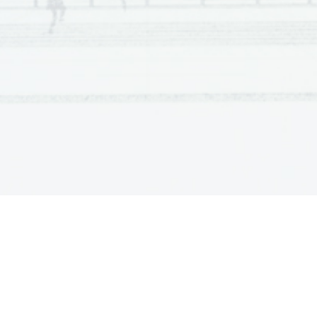
Scientia  Est  Potentia  Scientia  Est  Potentia  Scientia  Est  Potentia
Scientia  Est  Potentia  Scientia  Est  Potentia  Scientia  Est  Potentia
Scientia  Est  Potentia  Scientia  Est  Potentia  Scientia  Est  Potentia
Scientia  Est  Potentia  Scientia  Est  Potentia  Scientia  Est  Potentia
Scientia  Est  Potentia  Scientia  Est  Potentia  Scientia  Est  Potentia
Scientia  Est  Potentia  Scientia  Est  Potentia  Scientia  Est  Potentia
Scientia  Est  Potentia  Scientia  Est  Potentia  Scientia  Est  Potentia
Scientia  Est  Potentia  Scientia  Est  Potentia  Scientia  Est  Potentia
Scientia  Est  Potentia  Scientia  Est  Potentia  Scientia  Est  Potentia
Scientia  Est  Potentia  Scientia  Est  Potentia  Scientia  Est  Potentia
Scientia  Est  Potentia  Scientia  Est  Potentia  Scientia  Est  Potentia
Scientia  Est  Potentia  Scientia  Est  Potentia  Scientia  Est  Potentia
Scientia  Est  Potentia  Scientia  Est  Potentia  Scientia  Est  Potentia
Scientia  Est  Potentia  Scientia  Est  Potentia  Scientia  Est  Potentia
Scientia  Est  Potentia  Scientia  Est  Potentia  Scientia  Est  Potentia
Scientia  Est  Potentia  Scientia  Est  Potentia  Scientia  Est  Potentia
Scientia  Est  Potentia  Scientia  Est  Potentia  Scientia  Est  Potentia
Scientia  Est  Potentia  Scientia  Est  Potentia  Scientia  Est  Potentia
Scientia  Est  Potentia  Scientia  Est  Potentia  Scientia  Est  Potentia
Scientia  Est  Potentia  Scientia  Est  Potentia  Scientia  Est  Potentia
Scientia  Est  Potentia  Scientia  Est  Potentia  Scientia  Est  Potentia
Scientia  Est  Potentia  Scientia  Est  Potentia  Scientia  Est  Potentia
Scientia  Est  Potentia  Scientia  Est  Potentia  Scientia  Est  Potentia
Scientia  Est  Potentia  Scientia  Est  Potentia  Scientia  Est  Potentia
Scientia  Est  Potentia  Scientia  Est  Potentia  Scientia  Est  Potentia
Scientia  Est  Potentia  Scientia  Est  Potentia  Scientia  Est  Potentia
Scientia  Est  Potentia  Scientia  Est  Potentia  Scientia  Est  Potentia
Scientia  Est  Potentia  Scientia  Est  Potentia  Scientia  Est  Potentia
Scientia  Est  Potentia  Scientia  Est  Potentia  Scientia  Est  Potentia
Scientia  Est  Potentia  Scientia  Est  Potentia  Scientia  Est  Potentia
Scientia  Est  Potentia  Scientia  Est  Potentia  Scientia  Est  Potentia
Scientia  Est  Potentia  Scientia  Est  Potentia  Scientia  Est  Potentia
Scientia  Est  Potentia  Scientia  Est  Potentia  Scientia  Est  Potentia
Scientia  Est  Potentia  Scientia  Est  Potentia  Scientia  Est  Potentia
Scientia  Est  Potentia  Scientia  Est  Potentia  Scientia  Est  Potentia
Scientia  Est  Potentia  Scientia  Est  Potentia  Scientia  Est  Potentia
Scientia  Est  Potentia  Scientia  Est  Potentia  Scientia  Est  Potentia
Scientia  Est  Potentia  Scientia  Est  Potentia  Scientia  Est  Potentia
Scientia  Est  Potentia  Scientia  Est  Potentia  Scientia  Est  Potentia
Scientia  Est  Potentia  Scientia  Est  Potentia  Scientia  Est  Potentia