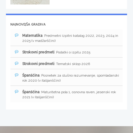
NAJNOVEJŠA GRADIVA
Matematika
: Predmetni izpitni katalog 2022, 2023, 2024 in
2025 (v madžarščini)
Strokovni predmeti
: Podatki o izpitu 2025
Strokovni predmeti
: Tematski sklop 2026
Španščina
: Posnetek za slušno razumevanje, spomladanski
rok 2020 (v italijanščini)
Španščina
: Maturitetna pola 1, osnovna raven, jesenski rok
2021 (v italijanščini)