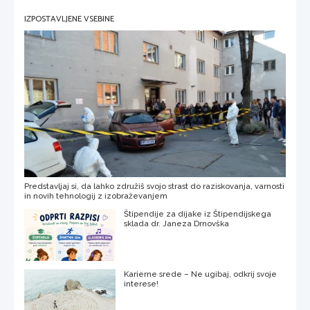
IZPOSTAVLJENE VSEBINE
Predstavljaj si, da lahko združiš svojo strast do raziskovanja, varnosti
in novih tehnologij z izobraževanjem
Štipendije za dijake iz Štipendijskega
sklada dr. Janeza Drnovška
Karierne srede – Ne ugibaj, odkrij svoje
interese!