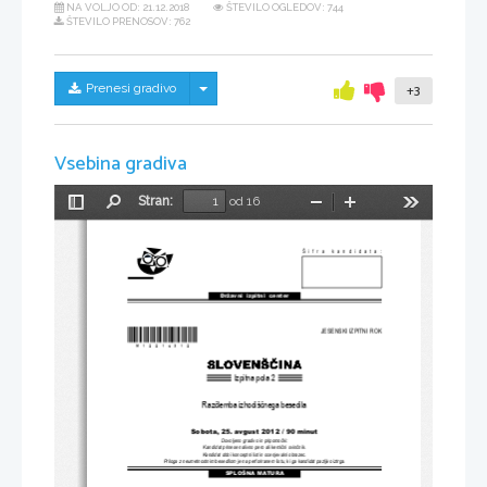
NA VOLJO OD:
21.12.2018
ŠTEVILO OGLEDOV: 744
ŠTEVILO PRENOSOV: 762
Skrij/prikaži meni
Prenesi gradivo
+3
Vsebina gradiva
Stran:
od 16
Preklopi
Najdi
Pomanjšaj
Povečaj
Orodja
stransko
vrstico
Šifra kandidata:
Državni  izpitni  center
*M12210312*
JESENSKI IZPITNI ROK
Izpitna pola 2
Raz
č
lemba izhodiš
č
nega besedila
Sobota, 25. avgust 
2012 / 90 minut
Dovoljeno gradivo in pripomo
č
ki:
Kandidat prinese nalivno pero ali kemi
č
ni svin
č
nik.
Kandidat dobi konceptni list 
in ocenjevalni obrazec.
Priloga z neumetnostnim besedilom je na perfori
ranem listu, ki ga k
andidat pazljivo iztrga.
SPLOŠNA MATURA