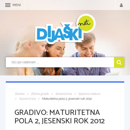
MENI
Domov
Zbirka gradiv
Slovenščina
Splošna matura
Slovenščina
Maturitetna pola 2, jesenski rok 2012
GRADIVO:
MATURITETNA
POLA 2, JESENSKI ROK 2012