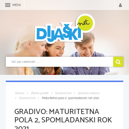
MENI
Domov
Zbirka gradiv
Slovenščina
Splošna matura
Slovenščina
Maturitetna pola 2, spomladanski rok 2021
GRADIVO:
MATURITETNA
POLA 2, SPOMLADANSKI ROK
2021