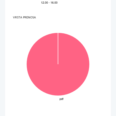
V sivo polje ne pišite
.   
V sivo polje ne pišite
VRSTA PRENOSA
.   
V sivo polje ne pišite
P   
perforiran list