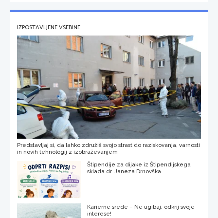
IZPOSTAVLJENE VSEBINE
Predstavljaj si, da lahko združiš svojo strast do raziskovanja, varnosti
in novih tehnologij z izobraževanjem
Štipendije za dijake iz Štipendijskega
sklada dr. Janeza Drnovška
Karierne srede – Ne ugibaj, odkrij svoje
interese!