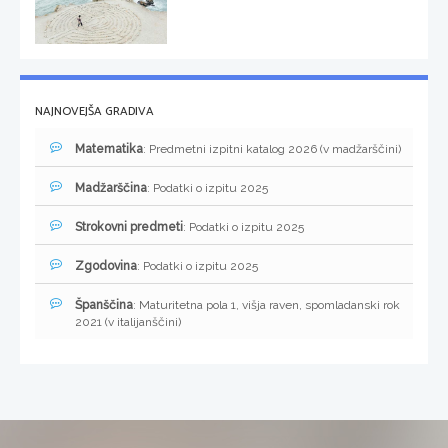
NAJNOVEJŠA GRADIVA
Matematika
: Predmetni izpitni katalog 2026 (v madžarščini)
Madžarščina
: Podatki o izpitu 2025
Strokovni predmeti
: Podatki o izpitu 2025
Zgodovina
: Podatki o izpitu 2025
Španščina
: Maturitetna pola 1, višja raven, spomladanski rok
2021 (v italijanščini)