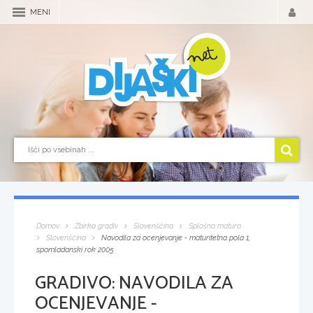
MENI
Domov
Zbirka gradiv
Slovenščina
Splošna matura
Slovenščina
Navodila za ocenjevanje - maturitetna pola 1,
spomladanski rok 2005
GRADIVO:
NAVODILA ZA
OCENJEVANJE -