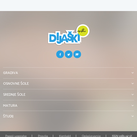
GRADIVA
OSNOVNE ŠOLE
SREDNJE ŠOLE
MATURA
ŠTUDIJ
Pogoji uporabe
Pravila
Kontakt
Oglaševanje
ISSN 1581-923X