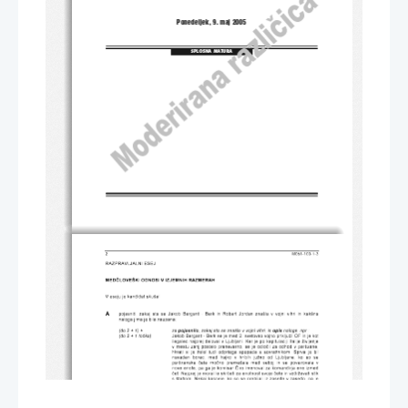
Ponedeljek, 9. maj 2005
SPLOŠNA MATURA
2 
M051-103-1-3 
RAZPRAVLJALNI ESEJ 
MEDČLOVEŠKI ODNOSI V IZJEMNIH RAZMERAH 
V eseju je kandidat skušal 
A
pojasniti,          zakaj          sta          se          Jakob          Bergant          -         Berk         in         Robert         Jordan         znašla         v         vojni         vihri         in         kakšna         
naloga jima je bila zaupana;  
(do 2 + 1) + 
za 
pojasnilo, 
zakaj sta se znašla v vojni vihri, in 
opis
 naloge, npr.: 
Jakob    Bergant    -    Berk    se    je    med    2.    svetovno    vojno    priključil    OF    in    je    kot    
(do 2 + 1 točka)
ilegalec    najprej    deloval    v    Ljubljani.    Ker    je    po    kapitulaciji    Italije    življenje    
v       mestu      zanj      postalo      prenevarno,      se      je      odločil      za      odhod      v      partizane,      
hkrati         si         je         želel         tudi         odprtega         spopada         s         sovražnikom.         Sprva         je         bil         
navaden               borec,               med               hajko               v               hribih               južno               od               Ljubljane,               ko               so               se               
partizanske              čete              močno             premešale             med             seboj             in             se             povezovale             v             
nove     enote,    pa    ga    je    komisar    Čiro    imenoval    za    komandirja    ene    izmed    
čet.   Najprej   je   moral  le  skrbeti  za  enotnost  svoje  čete  in  vzdrževati  stik  
s    štabom.    Nekaj    kasneje,    ko    so    se    prebijali    iz    zasede    v    zasedo,    pa    je    
četa             dobila             nalogo             zadržati             Nemce,             da             bi             lahko             partizani             ranjence             
spravili       na       varno.      Robert      Jordan,      Američan      in      lektor      za      španščino      na      
eni            izmed            montanskih            univerz,            se            je            udeležil            španske            državljanske            
vojne,       ker       je       začutil       nevarnost       fašizma       in       je       ljubil       Španijo       in       Špance.       
Kot                                mednarodni                                prostovoljec                                je                                najprej                                deloval                                kot                                miner                                v                                