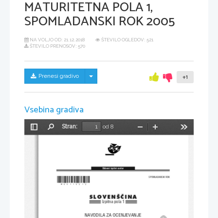
MATURITETNA POLA 1,
SPOMLADANSKI ROK 2005
NA VOLJO OD:
21.12.2018
ŠTEVILO OGLEDOV: 521
ŠTEVILO PRENOSOV: 570
Skrij/prikaži meni
Prenesi gradivo
+1
Vsebina gradiva
Stran:
od 8
Preklopi
Najdi
Pomanjšaj
Povečaj
Orodja
stransko
vrstico
Dr`avni izpitni center
*M05110313*
SPOMLADANSKI ROK
SLOVEN[^INA
Izpitna pola 1
NAVODILA ZA OCENJEVANJE