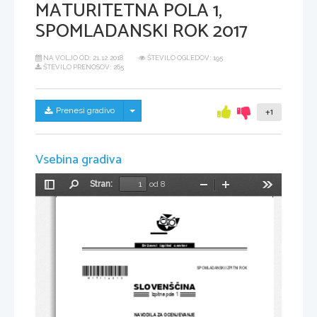
MATURITETNA POLA 1,
SPOMLADANSKI ROK 2017
NA VOLJO OD:
21.12.2018
ŠTEVILO OGLEDOV: 195
ŠTEVILO PRENOSOV: 265
Skrij/prikaži meni
Prenesi gradivo
+1
Vsebina gradiva
Stran:
od 8
Preklopi
Najdi
Pomanjšaj
Povečaj
Orodja
stransko
vrstico
Državni  izpitni  center
*M17110313*
SPOMLADANSKI IZPITNI ROK
SLOVENŠČINA
Izpitna pola 1
NAVODILA ZA OCENJEVANJE