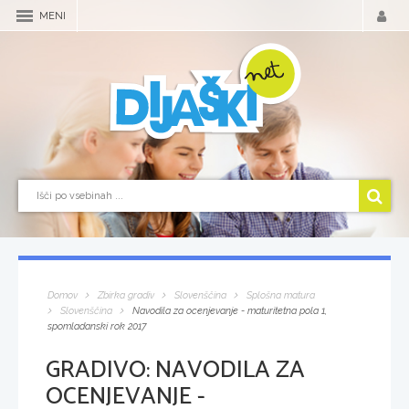
MENI
Domov
Zbirka gradiv
Slovenščina
Splošna matura
Slovenščina
Navodila za ocenjevanje - maturitetna pola 1,
spomladanski rok 2017
GRADIVO:
NAVODILA ZA
OCENJEVANJE -