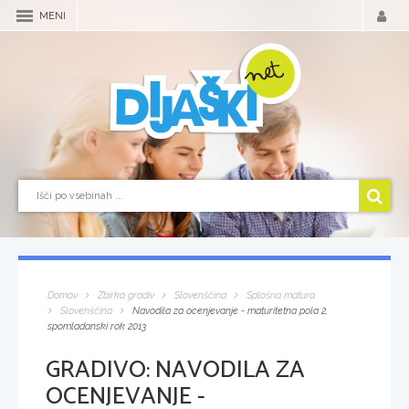
MENI
Domov
Zbirka gradiv
Slovenščina
Splošna matura
Slovenščina
Navodila za ocenjevanje - maturitetna pola 2,
spomladanski rok 2013
GRADIVO:
NAVODILA ZA
OCENJEVANJE -