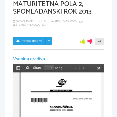
MATURITETNA POLA 2,
SPOMLADANSKI ROK 2013
NA VOLJO OD:
21.12.2018
ŠTEVILO OGLEDOV: 599
ŠTEVILO PRENOSOV: 971
Skrij/prikaži meni
Prenesi gradivo
+1
Vsebina gradiva
Stran:
od 13
Preklopi
Najdi
Pomanjšaj
Povečaj
Orodja
stransko
vrstico
Državni  izpitni  center
*M13110314*
SPOMLADANSKI IZPITNI ROK
SLOVENŠ
Č
INA
Izpitna pola 2