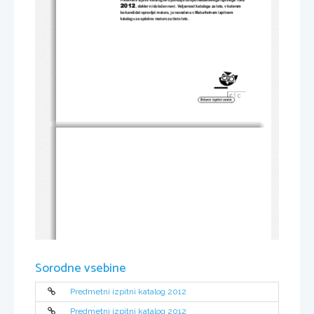
2012
, dokler ni dolo
č
en novi. Veljavnost kataloga za leto, v katerem 
bo kandidat opravljal maturo, je n
avedena v Maturitetnem izpitnem 
katalogu za splošno maturo za tisto leto. 
Sorodne vsebine
Predmetni izpitni katalog 2012
Predmetni izpitni katalog 2012