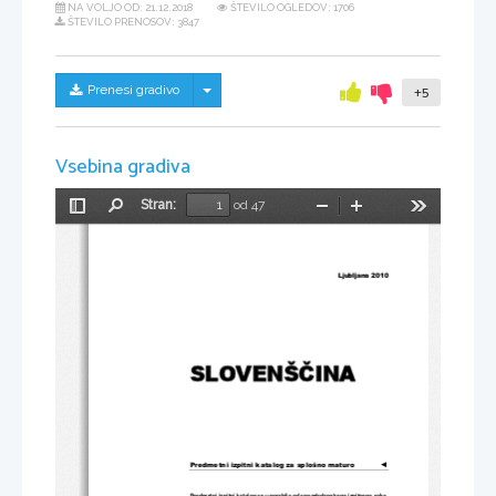
NA VOLJO OD:
21.12.2018
ŠTEVILO OGLEDOV: 1706
ŠTEVILO PRENOSOV: 3847
Skrij/prikaži meni
Prenesi gradivo
+5
Vsebina gradiva
Stran:
od 47
Preklopi
Najdi
Pomanjšaj
Povečaj
Orodja
stransko
vrstico
Ljubljana 2010 
SLOVENŠ
Č
INA 
Predmetni izpitni katalog za splošno maturo
◄
Predmetni izpitni katalog se uporablja
 od spomladanskega izpitnega roka 