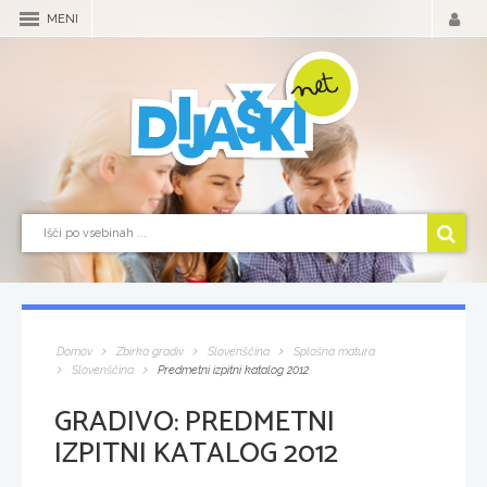
MENI
Domov
Zbirka gradiv
Slovenščina
Splošna matura
Slovenščina
Predmetni izpitni katalog 2012
GRADIVO:
PREDMETNI
IZPITNI KATALOG 2012