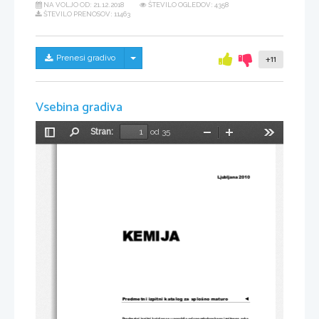
NA VOLJO OD:
21.12.2018
ŠTEVILO OGLEDOV: 4358
ŠTEVILO PRENOSOV: 11463
Skrij/prikaži meni
Prenesi gradivo
+11
Vsebina gradiva
Stran:
od 35
Preklopi
Najdi
Pomanjšaj
Povečaj
Orodja
stransko
vrstico
Ljubljana 2010 
KEMIJA 
Predmetni izpitni katalog za splošno maturo
◄
Predmetni izpitni katalog se uporablja
 od spomladanskega izpitnega roka 