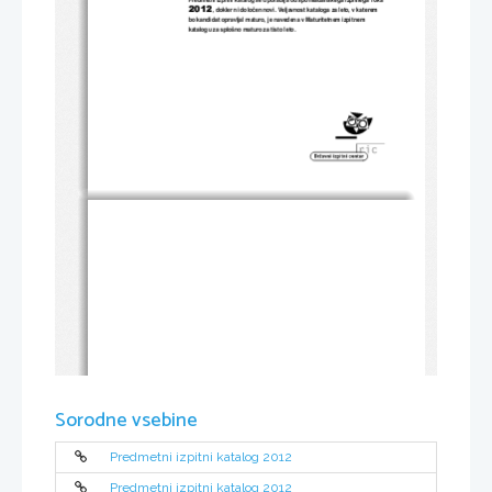
2012
, dokler ni dolo
č
en novi. Veljavnost kataloga za leto, v katerem 
bo kandidat opravljal maturo, je n
avedena v Maturitetnem izpitnem 
katalogu za splošno maturo za tisto leto. 
Sorodne vsebine
Predmetni izpitni katalog 2012
Predmetni izpitni katalog 2012