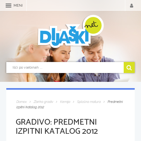
MENI
Domov
Zbirka gradiv
Kemija
Splošna matura
Predmetni
izpitni katalog 2012
GRADIVO:
PREDMETNI
IZPITNI KATALOG 2012