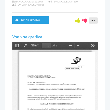
NA VOLJO OD:
21.12.2018
ŠTEVILO OGLEDOV: 800
ŠTEVILO PRENOSOV: 1039
Skrij/prikaži meni
Prenesi gradivo
+2
Vsebina gradiva
Stran:
od 1
Preklopi
Najdi
Pomanjšaj
Povečaj
Orodja
stransko
vrstico