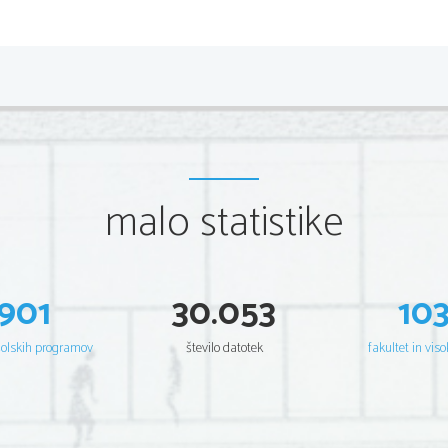
*P162A30112
2/8 
Scientia  Est  Potentia  Scientia  Est  Potentia  Scientia  Est  Potentia
Scientia  Est  Potentia  Scientia  Est  Potentia  Scientia  Est  Potentia
Scientia  Est  Potentia  Scientia  Est  Potentia  Scientia  Est  Potentia
Scientia  Est  Potentia  Scientia  Est  Potentia  Scientia  Est  Potentia
Scientia  Est  Potentia  Scientia  Est  Potentia  Scientia  Est  Potentia
Scientia  Est  Potentia  Scientia  Est  Potentia  Scientia  Est  Potentia
Scientia  Est  Potentia  Scientia  Est  Potentia  Scientia  Est  Potentia
Scientia  Est  Potentia  Scientia  Est  Potentia  Scientia  Est  Potentia
Scientia  Est  Potentia  Scientia  Est  Potentia  Scientia  Est  Potentia
Scientia  Est  Potentia  Scientia  Est  Potentia  Scientia  Est  Potentia
Scientia  Est  Potentia  Scientia  Est  Potentia  Scientia  Est  Potentia
malo statistike
Scientia  Est  Potentia  Scientia  Est  Potentia  Scientia  Est  Potentia
Scientia  Est  Potentia  Scientia  Est  Potentia  Scientia  Est  Potentia
Scientia  Est  Potentia  Scientia  Est  Potentia  Scientia  Est  Potentia
Scientia  Est  Potentia  Scientia  Est  Potentia  Scientia  Est  Potentia
Scientia  Est  Potentia  Scientia  Est  Potentia  Scientia  Est  Potentia
Scientia  Est  Potentia  Scientia  Est  Potentia  Scientia  Est  Potentia
Scientia  Est  Potentia  Scientia  Est  Potentia  Scientia  Est  Potentia
Scientia  Est  Potentia  Scientia  Est  Potentia  Scientia  Est  Potentia
Scientia  Est  Potentia  Scientia  Est  Potentia  Scientia  Est  Potentia
901
30.053
10
Scientia  Est  Potentia  Scientia  Est  Potentia  Scientia  Est  Potentia
Scientia  Est  Potentia  Scientia  Est  Potentia  Scientia  Est  Potentia
Scientia  Est  Potentia  Scientia  Est  Potentia  Scientia  Est  Potentia
Scientia  Est  Potentia  Scientia  Est  Potentia  Scientia  Est  Potentia
šolskih programov
število datotek
fakultet in viso
Scientia  Est  Potentia  Scientia  Est  Potentia  Scientia  Est  Potentia
Scientia  Est  Potentia  Scientia  Est  Potentia  Scientia  Est  Potentia
Scientia  Est  Potentia  Scientia  Est  Potentia  Scientia  Est  Potentia
Scientia  Est  Potentia  Scientia  Est  Potentia  Scientia  Est  Potentia
Scientia  Est  Potentia  Scientia  Est  Potentia  Scientia  Est  Potentia
Scientia  Est  Potentia  Scientia  Est  Potentia  Scientia  Est  Potentia
Scientia  Est  Potentia  Scientia  Est  Potentia  Scientia  Est  Potentia
Scientia  Est  Potentia  Scientia  Est  Potentia  Scientia  Est  Potentia
Scientia  Est  Potentia  Scientia  Est  Potentia  Scientia  Est  Potentia
Scientia  Est  Potentia  Scientia  Est  Potentia  Scientia  Est  Potentia