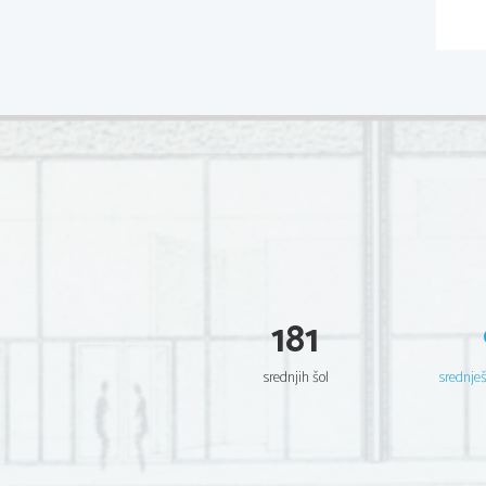
181
srednjih šol
srednje