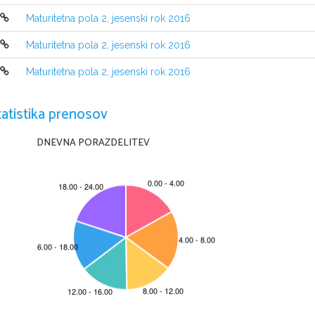
Maturitetna pola 2, jesenski rok 2016
Maturitetna pola 2, jesenski rok 2016
Maturitetna pola 2, jesenski rok 2016
NAVODILA KANDIDATU
tatistika prenosov
Pazljivo preberite ta navodila. 
Ne odpirajte izpitne pole in ne začenjajte reševati nalog
, 
dokler vam n
DNEVNA PORAZDELITEV
Prilepite oziroma vpišite svojo šifro v okvirček desno zgoraj na tej strani in
Izpitna pola vsebuje odlomek in navodila za pisanje vodene interpretacije
.
Pišite z nalivnim peresom ali s kemičnim svinčnikom
. 
Pišite skladno s slov
samo z velikimi tiskanimi črkami
. 
Če se zmotite
, 
napačno besedo ali poved 
interpretacija bo ocenjena z 
0 
točkami
. 
Osnutek interpretacije
, 
ki ga lahko
upošteva
.
Zaupajte vase in v svoje zmožnosti
. 
Želimo vam veliko uspeha
.
Ta pola ima 8 strani, od tega 2 prazni.