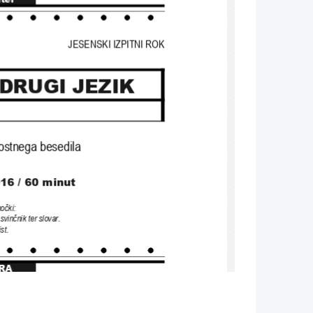
JESENSKI IZPITNI ROK
DRUGI JEZIK
nostnega besedila
16 / 60 minut
močki
: 
svinčnik ter slovar
. 
ist
.
RA