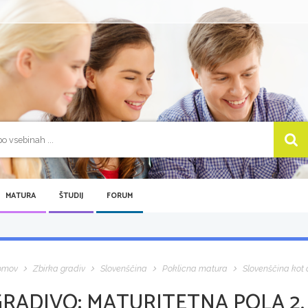
MATURA
ŠTUDIJ
FORUM
omov
Zbirka gradiv
Slovenščina
Poklicna matura
Slovenščina kot d
GRADIVO:
MATURITETNA POLA 2, 