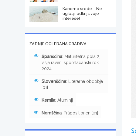
Karierne srede – Ne
ugibaj, odkrij svoje
interese!
ZADNJE OGLEDANA GRADIVA
Španščina
: Maturitetna pola 2,
višja raven, spomladanski rok
2024
Slovenščina
: Literarna obdobja
[01]
Kemija
: Aluminij
Nemščina
: Präpositionen [01]
S