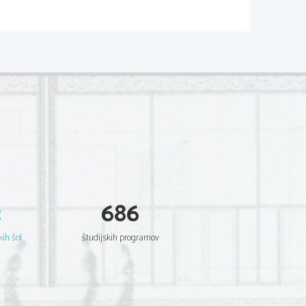
02*
  Scientia  Est  Potentia  Scientia  Est  Potentia
  Scientia  Est  Potentia  Scientia  Est  Potentia
  Scientia  Est  Potentia  Scientia  Est  Potentia
  Scientia  Est  Potentia  Scientia  Est  Potentia
  Scientia  Est  Potentia  Scientia  Est  Potentia
  Scientia  Est  Potentia  Scientia  Est  Potentia
  Scientia  Est  Potentia  Scientia  Est  Potentia
  Scientia  Est  Potentia  Scientia  Est  Potentia
  Scientia  Est  Potentia  Scientia  Est  Potentia
  Scientia  Est  Potentia  Scientia  Est  Potentia
  Scientia  Est  Potentia  Scientia  Est  Potentia
  Scientia  Est  Potentia  Scientia  Est  Potentia
  Scientia  Est  Potentia  Scientia  Est  Potentia
  Scientia  Est  Potentia  Scientia  Est  Potentia
  Scientia  Est  Potentia  Scientia  Est  Potentia
  Scientia  Est  Potentia  Scientia  Est  Potentia
  Scientia  Est  Potentia  Scientia  Est  Potentia
  Scientia  Est  Potentia  Scientia  Est  Potentia
  Scientia  Est  Potentia  Scientia  Est  Potentia
  Scientia  Est  Potentia  Scientia  Est  Potentia
3
686
  Scientia  Est  Potentia  Scientia  Est  Potentia
  Scientia  Est  Potentia  Scientia  Est  Potentia
  Scientia  Est  Potentia  Scientia  Est  Potentia
  Scientia  Est  Potentia  Scientia  Est  Potentia
kih šol
študijskih programov
  Scientia  Est  Potentia  Scientia  Est  Potentia
  Scientia  Est  Potentia  Scientia  Est  Potentia
  Scientia  Est  Potentia  Scientia  Est  Potentia
  Scientia  Est  Potentia  Scientia  Est  Potentia
  Scientia  Est  Potentia  Scientia  Est  Potentia
  Scientia  Est  Potentia  Scientia  Est  Potentia
  Scientia  Est  Potentia  Scientia  Est  Potentia
  Scientia  Est  Potentia  Scientia  Est  Potentia
  Scientia  Est  Potentia  Scientia  Est  Potentia
  Scientia  Est  Potentia  Scientia  Est  Potentia