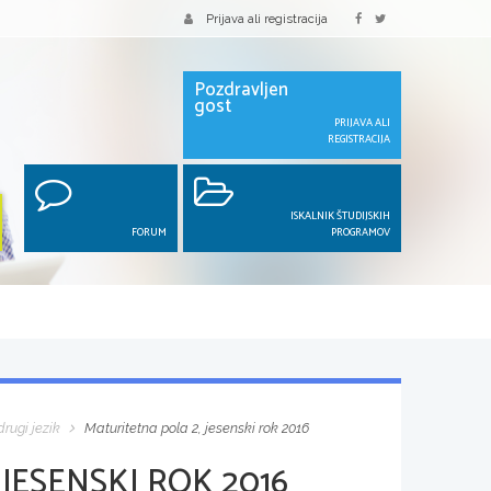
Prijava ali registracija
Pozdravljen
gost
PRIJAVA ALI
REGISTRACIJA
ISKALNIK ŠTUDIJSKIH
FORUM
PROGRAMOV
rugi jezik
Maturitetna pola 2, jesenski rok 2016
JESENSKI ROK 2016