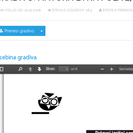
NA VOLJO OD:
21.12.2018
ŠTEVILO OGLEDOV: 163
ŠTEVILO PRENOSO
Skrij/prikaži meni
Prenesi gradivo
sebina gradiva
Stran:
od 8
Preklopi
Najdi
Nazaj
Naprej
Pomanjšaj
Povečaj
stransko
vrstico
Državni izpitni ce