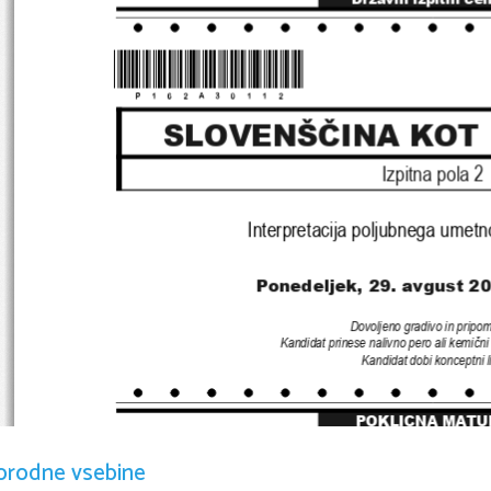
*P162A30112*
SLOVENŠČINA KOT 
Izpitna pola 
2
Interpretacija poljubnega umet
Ponedeljek, 29. avgust 20
Dovoljeno gradivo in pripo
Kandidat prinese nalivno pero ali kemični 
Kandidat dobi konceptni l
POKLICNA MATU
orodne vsebine