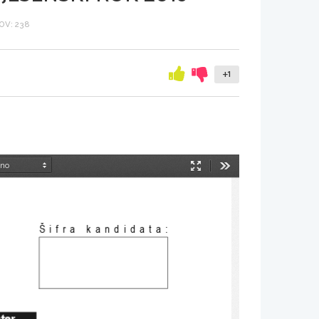
V: 238
+1
Način
Orodja
predstavitve
Šifra kandidata
:
nter