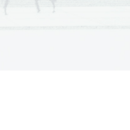
  Scientia  Est  Potentia  Scientia  Est  Potentia
  Scientia  Est  Potentia  Scientia  Est  Potentia
  Scientia  Est  Potentia  Scientia  Est  Potentia
  Scientia  Est  Potentia  Scientia  Est  Potentia
  Scientia  Est  Potentia  Scientia  Est  Potentia
  Scientia  Est  Potentia  Scientia  Est  Potentia
  Scientia  Est  Potentia  Scientia  Est  Potentia
  Scientia  Est  Potentia  Scientia  Est  Potentia
  Scientia  Est  Potentia  Scientia  Est  Potentia
  Scientia  Est  Potentia  Scientia  Est  Potentia
  Scientia  Est  Potentia  Scientia  Est  Potentia
  Scientia  Est  Potentia  Scientia  Est  Potentia
  Scientia  Est  Potentia  Scientia  Est  Potentia
  Scientia  Est  Potentia  Scientia  Est  Potentia
  Scientia  Est  Potentia  Scientia  Est  Potentia
  Scientia  Est  Potentia  Scientia  Est  Potentia
  Scientia  Est  Potentia  Scientia  Est  Potentia
  Scientia  Est  Potentia  Scientia  Est  Potentia
  Scientia  Est  Potentia  Scientia  Est  Potentia
  Scientia  Est  Potentia  Scientia  Est  Potentia
  Scientia  Est  Potentia  Scientia  Est  Potentia
  Scientia  Est  Potentia  Scientia  Est  Potentia
  Scientia  Est  Potentia  Scientia  Est  Potentia
  Scientia  Est  Potentia  Scientia  Est  Potentia
  Scientia  Est  Potentia  Scientia  Est  Potentia
  Scientia  Est  Potentia  Scientia  Est  Potentia
  Scientia  Est  Potentia  Scientia  Est  Potentia
  Scientia  Est  Potentia  Scientia  Est  Potentia
  Scientia  Est  Potentia  Scientia  Est  Potentia
  Scientia  Est  Potentia  Scientia  Est  Potentia
  Scientia  Est  Potentia  Scientia  Est  Potentia
  Scientia  Est  Potentia  Scientia  Est  Potentia
  Scientia  Est  Potentia  Scientia  Est  Potentia
  Scientia  Est  Potentia  Scientia  Est  Potentia
  Scientia  Est  Potentia  Scientia  Est  Potentia
  Scientia  Est  Potentia  Scientia  Est  Potentia
  Scientia  Est  Potentia  Scientia  Est  Potentia
  Scientia  Est  Potentia  Scientia  Est  Potentia
  Scientia  Est  Potentia  Scientia  Est  Potentia