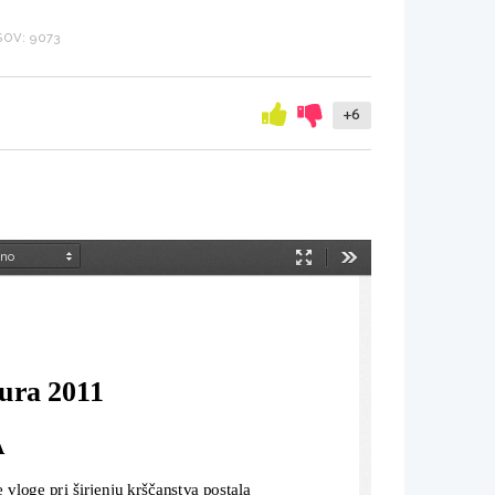
OV: 9073
+6
Način
Orodja
predstavitve
ura 2011
A
vloge pri širjenju krščanstva postala 