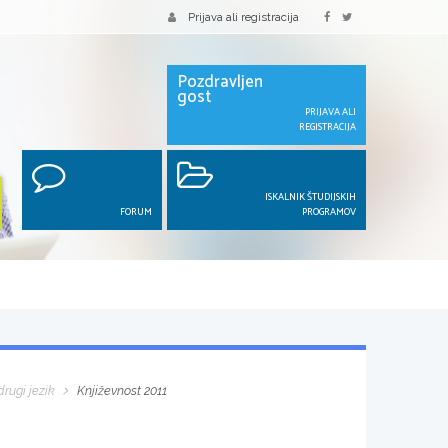
Prijava ali registracija
Pozdravljen
gost
PRIJAVA ALI
REGISTRACIJA
ISKALNIK ŠTUDIJSKIH
FORUM
PROGRAMOV
rugi jezik
Književnost 2011