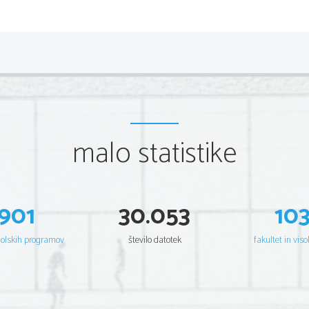
stopnjevanje (Brž prinesit

mnogovezje (in, in )

2.ANTIČNA KNJI
Razvoj grške književnosti se začenja z epom. Ep je nasta
prepletata mitologija in zgodovina. Ep je v verzih (heksam
malo statistike
potujoči pevci ali rapsodi. Značilno zanj je obširno in 
zgodbami (epska širina). Snov so usodni boji in dejanja 
Najpomembnejša grška epa sta Iliada in Odiseja. 
2.1 HOMER, ILIADA
901
30.053
10
je junaški ep
nastal je v 8. stoletju pr. n. št.
šolskih programov
število datotek
fakultet in viso
PREDZGODBA
Mit o Trojanski vojni:
Na svatbo boginje Tetide so bile povabljeni vsi razen bo
vrže med svate zlato jabolko z napisom »Najlepši« (jabol
boginje, ki za razsodnika pokličejo kraljeviča Parisa. H
in modrost, Afrodita pa srečo v ljubezni in najlepšo žens