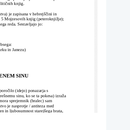
itičnih knjig. 
va) je zapisana v hebrejščini in 
5 Mojzesovih knjig (peteroknjižje); 
ga reda. Sestavljajo jo:
Obsega:
rku in Janezu)
JENEM SINU
oročilo (idejo) ponazarja s 
rešnemu sinu, ko se ta pokesa) izraža 
mora sprejemnik (bralec) sam 
tvo je nasprotje / antiteza med 
en in ljubosumnost starejšega brata, 
vo mlajšega sina razdelil svoje 