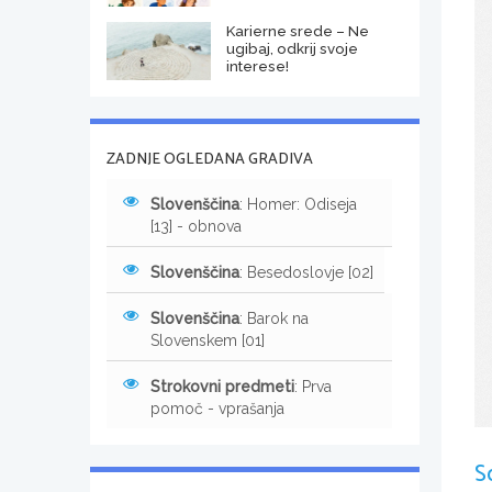
Karierne srede – Ne
ugibaj, odkrij svoje
interese!
ZADNJE OGLEDANA GRADIVA
Slovenščina
: Homer: Odiseja
[13] - obnova
Slovenščina
: Besedoslovje [02]
Slovenščina
: Barok na
Slovenskem [01]
Strokovni predmeti
: Prva
pomoč - vprašanja
S