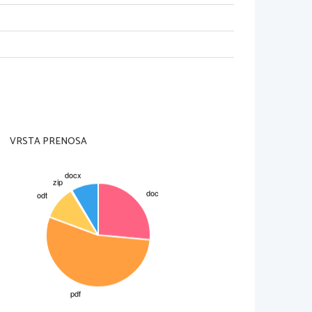
rejši pa je doma skrbno gospodaril s 
posvetnim užitkom. Kmalu je njegovo 
osliti kot svinjski pastir. Nekega dne 
ndar mu gospodar tega ni dovolil. 
čil oditi domov in prositi očeta 
 je odpustil vse njegove neumnosti. 
najboljšo hrano. Starejšemu sinu, ki je 
čil, da je razlog za veselje, kajti sin,
oživel.
pogrešanega sina.
VRSTA PRENOSA
rispodoba Boga, ki odpušča vse grehe 
edne zveze (Rekel je tudi..., Ta mu je
ravljivec: oče – dobrotnik; mrtev in je
dober drugi je slab)