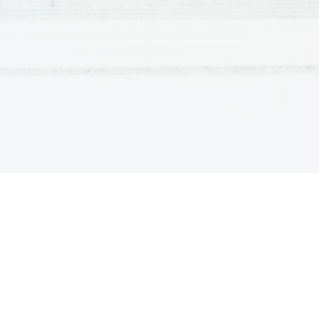
zameri z zavrnjenima boginjama, ki ščitita Grke. Kasnej
odpelje njegovo ženo Heleno. Kralj je užaljen, zato Grk
Trojo. Vojna traja 10 let, preden Troja pade (Grki jo za
Iliada:
Dogaja se 10 leto vojne in prikazuje dogodke tik pred p
spevov, glavni motiv je Ahilova jeza. Ahil je najpomembn
boginje Tetida, njegov oče pa je bil kralj Pelej. Pokonča
peto. Ahil se sporeče z Agamemnonom in najslavnejši g
Svojo vojno opremo prepusti prijatelju Patroklu, ki ga v 
Žalost zaradi prijateljeve smrti ohladi Ahilovo jezo in p
njegovo truplo vlači po bojišču in ga namerava pustiti 
in ga vrne Trojancem, da ga lahko slovesno pokopljejo. 
Troje zapečatena.
Hektorjevo slovo
Pri vratih, ki so vodila na polje se je Andrómaha z 
poslavljala od svojega moža in otrokovega očeta Hektor
ne gre bojevat za Trojo, ker ga bodo Akadci ubili in ta
nima nikogar več. Ima le njega, ki ji je bil oče, mat
prepričati. Hektor ji pove, da če bi ostal, bi ga bilo sra
brani Trojo. Hektorju je žal za sina, ki plane v jok, k
poslovil od otroka, se je pomolil Zevsu in drugim bo
bojevnik, ki bo branil Trojo pred sovražniki. Ko se je
domov, sam pa je odšel. Žena se je na poti domov obra
je našla obilo služabnic, ki so objokovale Hektorja, kot 