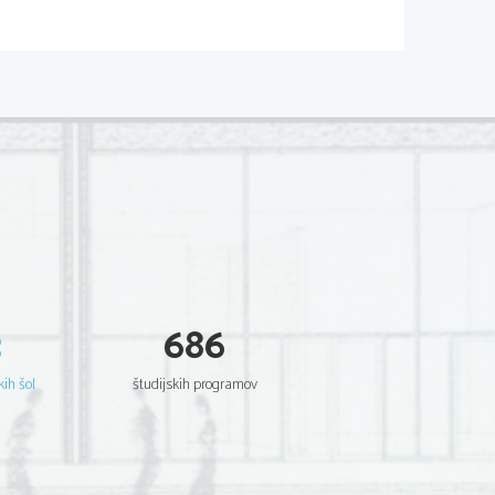
e...)
ŽEVNOST
l iz junaških pesmi v katerih se 
eter 12 stopični), recitirali so ga 
podrobno pripovedovanje z različnimi 
bogov ter velikih junakov. 
3
686
kih šol
študijskih programov
ginje prepira Eride. Ker je užaljena 
ko spora). Zanj se potegujejo tri 
era mu ponudi kraljestvo, Atena slavo 
ko. Paris izber Afroditoj s čimer se 