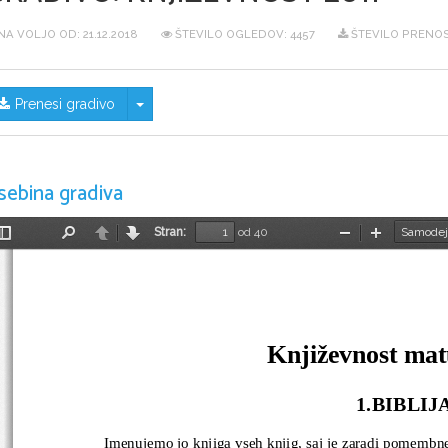
NA VOLJO OD:
21.12.2018
ŠTEVILO OGLEDOV: 4457
ŠTEVILO PRENOS
Skrij/prikaži meni
Prenesi gradivo
sebina gradiva
Stran:
od 40
Preklopi
Najdi
Nazaj
Naprej
Pomanjšaj
Povečaj
stransko
vrstico
Književnost mat
1.BIBLIJ
Imenujemo jo knjiga vseh knjig, saj je zaradi pomembne 