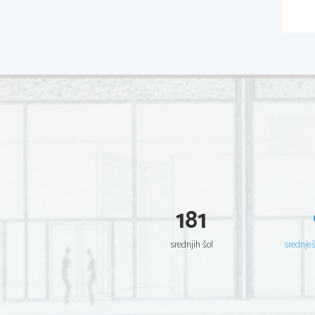
181
srednjih šol
srednje