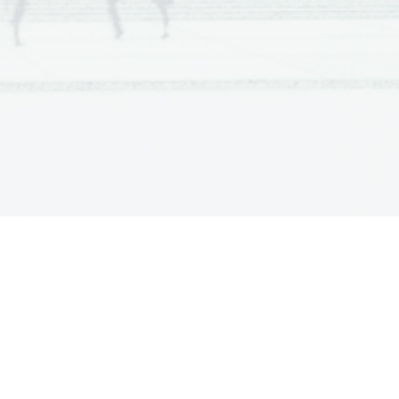
e Paris obišče kralja Menelaja in 
i izberejo močno vojsko in napadejo 
žgejo in Trojance izženejo).
adcem Troje. Zgrajena je iz 24 
ejši grški junak. Ahil je bil sin 
 ga Paris, ki ga zadane s puščico v 
rški junak se umakne iz spopadov. 
vojni ubije trojanski kraljevič Hektor.
lane v boj. V dvoboju ubije Hektorja, 
nepokopanega. Nato si, vendar premisli
S smrtjo največjega junaka je usoda 
pestunjo, ki je v roki zibala otroka
ja. Žena ga je v solzah prosila naj se
ko bo ostala čisto sama z otrokom, saj
i, brat in mož. Toda Hektorja ne more
m pred Trojanci pa tudi srce mu veli naj
o vidi očeta v čeladi. Ko se je Hektor
govom, naj bo tudi sin kdaj izvrsten
 pomolil, je ženi naročil naj se vrne
čala za njim. Ko je prispela do doma,
da je že mrtev.