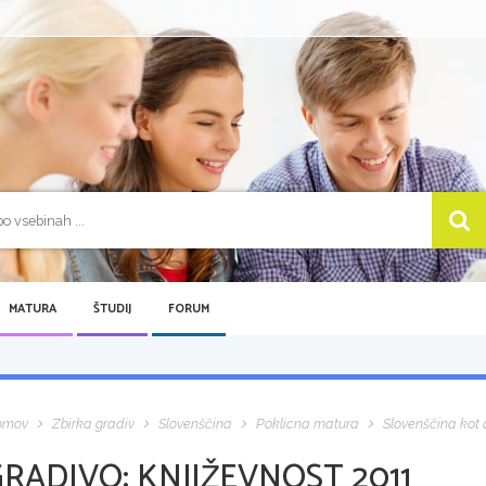
MATURA
ŠTUDIJ
FORUM
omov
Zbirka gradiv
Slovenščina
Poklicna matura
Slovenščina kot d
GRADIVO:
KNJIŽEVNOST 2011