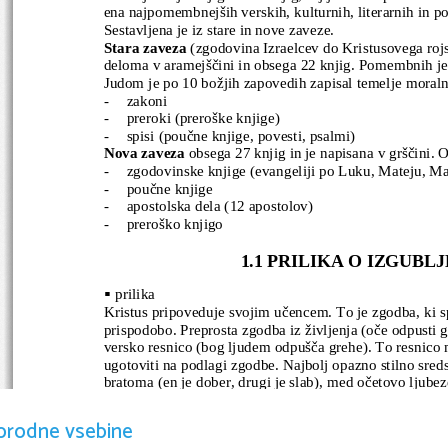
ena najpomembnejših verskih, kulturnih, literarnih in pol
Sestavljena je iz stare in nove zaveze. 
Stara zaveza
 (zgodovina Izraelcev do Kristusovega rojst
deloma v aramejščini in obsega 22 knjig. Pomembnih je 
Judom je po 10 božjih zapovedih zapisal temelje moralne
-
zakoni
-
preroki (preroške knjige)
-
spisi (poučne knjige, povesti, psalmi)
Nova zaveza
 obsega 27 knjig in je napisana v grščini. 
-
zgodovinske knjige (evangeliji po Luku, Mateju, Ma
-
poučne knjige
-
apostolska dela (12 apostolov)
-
preroško knjigo
1.1 PRILIKA O IZGUBL
prilika

Kristus pripoveduje svojim učencem. To je zgodba, ki sp
prispodobo. Preprosta zgodba iz življenja (oče odpusti g
versko resnico (bog ljudem odpušča grehe). To resnico 
ugotoviti na podlagi zgodbe. Najbolj opazno stilno sreds
bratoma (en je dober, drugi je slab), med očetovo ljubez
bil je izgubljen pa je najden, bil je mrtev pa je živ.
orodne vsebine
Pripoved govori o dveh sinovih, katerima je oče na zahte