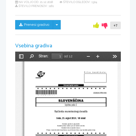
NA VOLJO OD:
21.12.2018
ŠTEVILO OGLEDOV: 1304
ŠTEVILO PRENOSOV: 1161
Skrij/prikaži meni
Prenesi gradivo
+7
Vsebina gradiva
Stran:
od 12
Preklopi
Najdi
Pomanjšaj
Povečaj
Orodja
stransko
vrstico
Šifra  kandidata:
Državni izpitni center
*P102A10111*
JESENSKI IZPITNI ROK
SLOVENŠČINA
Izpitna pola 1
Razčlemba neumetnostnega besedila
Sreda, 25. avgust 2010 / 60 minut
Dovoljeno gradivo in pripomočki:
Kandidat prinese nalivno pero ali kemični svinčnik.
Kandidat dobi ocenjevalni obrazec.
Priloga z neumetnostnim besedilom je na perforiranem listu, ki ga kandidat pazljivo iztrga.