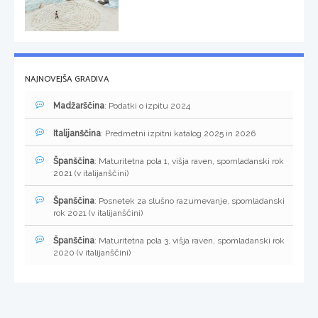
NAJNOVEJŠA GRADIVA
Madžarščina
: Podatki o izpitu 2024
Italijanščina
: Predmetni izpitni katalog 2025 in 2026
Španščina
: Maturitetna pola 1, višja raven, spomladanski rok
2021 (v italijanščini)
Španščina
: Posnetek za slušno razumevanje, spomladanski
rok 2021 (v italijanščini)
Španščina
: Maturitetna pola 3, višja raven, spomladanski rok
2020 (v italijanščini)