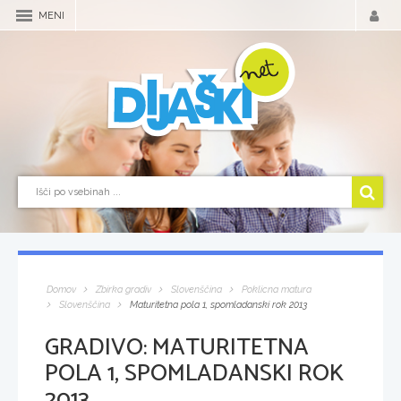
MENI
Domov
Zbirka gradiv
Slovenščina
Poklicna matura
Slovenščina
Maturitetna pola 1, spomladanski rok 2013
GRADIVO:
MATURITETNA
POLA 1, SPOMLADANSKI ROK
2013