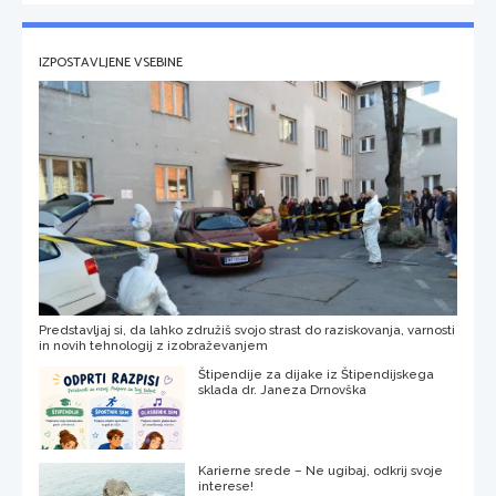
IZPOSTAVLJENE VSEBINE
Predstavljaj si, da lahko združiš svojo strast do raziskovanja, varnosti
in novih tehnologij z izobraževanjem
Štipendije za dijake iz Štipendijskega
sklada dr. Janeza Drnovška
Karierne srede – Ne ugibaj, odkrij svoje
interese!