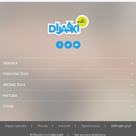
GRADIVA
OSNOVNE ŠOLE
SREDNJE ŠOLE
MATURA
ŠTUDIJ
Pogoji uporabe
Pravila
Kontakt
Oglaševanje
ISSN 1581-923X
© Dijaški.net 2000-2026
Vse pravice pridržane