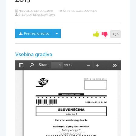
NA VOLJO OD:
21.12.2018
ŠTEVILO OGLEDOV: 1470
ŠTEVILO PRENOSOV: 2853
Skrij/prikaži meni
Prenesi gradivo
+36
Vsebina gradiva
Stran:
od 12
Preklopi
Najdi
Pomanjšaj
Povečaj
Orodja
stransko
vrstico