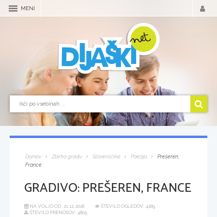
MENI
Domov
Zbirka gradiv
Slovenščina
Poezija
Prešeren,
France
GRADIVO:
PREŠEREN, FRANCE
NA VOLJO OD:
21.12.2018
ŠTEVILO OGLEDOV: 4189
ŠTEVILO PRENOSOV: 4805