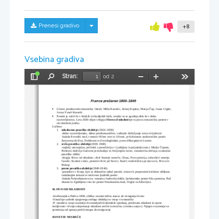
Skrij/prikaži meni
Prenesi gradivo
+8
Vsebina gradiva
Stran:
od 2
Preklopi
Najdi
Pomanjšaj
Povečaj
Orodja
stransko
vrstico
France prešeren 1800-1849
Glavni predstavnik romantike. Ostali: Miha Kastelic, Jernej Kopitar, Matija Čop, Janez Cigler, 

Jovan Vesel-Koseski
Pesniti je začel že v šolskih in študijskih letih, vendar so ta zgodnja dela še v duhu 

razsvetljenstva. Leta 1830 objavi elegijo 
Slovo od mladosti
-prva prava romantična pesem v 
slovenskem jeziku.
Ločimo:
1.
mladostno pesniško obdobje
 (1824-1830)
-delno razsvetljensko, delno predromantično, vedrejše doživljanje sveta in ljubezni
-balada Povodni mož, romanci Hčere svet in Učenec, priložnostne anakreotične pesmi 
Zarjovena dvičica, Dekletam in Zvezdogledam, prevod Burgerjeve Lenore 
2.
zrelo pesniško obdobje
(1830-1840)
-najbolj ustvarjalno, pričetek z preselitvijo v Ljubljano in prijateljstvom z Matijo Čopom, 
Prešeren doživlja čustvene preizkušnje in življenjsko krizo, romantična občutja, romanske 
pesniške oblike
-elegija Slovo od mladosti, cikel Sonetje nesreče, Glosa, Nova piserija, zabavljivi sonetje, 
Gazele, Sonetni venec, pesnitev Krst pri Savici, Kam?, enokitičnica prosto srce, Pevcu in 
Prekop
3.
pozno pesniško obdobje
(1840-1846)
-preselitev v Kranj, kjer je dokončno nehal pesniti, vrnitev k preprostim kitičnim oblikam, 
vsakdanjim temam in motivom ljudskih pesmi
-balada Neiztohnjeno srce, romanca Judovsko dekle, ljubezenske pesmi Sila spomina, Pod 
oknom in Zgubljena vera ter pesmi Nezakonska mati, Orglar in Zdravljica
SLOVO OD MLADOSTI
-Izid kranjska čbelica 1830, oblika: osemvrstična stanca ali »kneginja form«
-Označuje začetek njegovega zrelega obdobja in vstop v romantiko
-P. razodeva svoje razmerje do temeljnih življenskih vprašanj, predvsem mladosti in njene 
minljivosti->dvojno dojemanje mladosti.srečni in mračno. (»temna zarja«)  Njegovo razmerje se 
spreminja od upanja prek brezupa do resignacije
SONETJE NESREČE