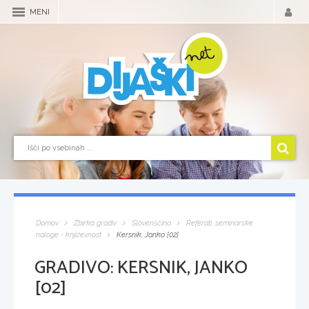
MENI
Domov
Zbirka gradiv
Slovenščina
Referati, seminarske
naloge - književnost
Kersnik, Janko [02]
GRADIVO:
KERSNIK, JANKO
[02]