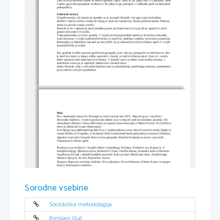
Leta 1895 je nevarno zbolel za sušico (jetika) v grlu. Umrl je 28. julija 1897 v Ljubljani. Žena
Lojzka ga je dala prepeljati na Brdo in 30. julija so ga pokopali v rodbinski grob na domačem 
pokopališču.
Literarni razvoj
S književnostjo, slovensko in nemško se je seznanil Kersnik v krogu svoje izobražene 
družine. Imel je veliko veselje do knjig in zlasti do leposlovja. Rad je prebiral pesmi Simona 
Jenka in povesti Josipa Jurčiča. 
Kersnik je že v gimnaziji pisal nemške pesmi, pod vplivom Levca pa jih je opustil in začel 
pesniti slovenske è Gomila.
Toda pomemben je le kot pisatelj. V svojih prvih pripovednih spisih je še močno romantik, 
toda istočasno v svojih podlistkih kritično in satirično obdeluje sodobno slovensko zaostalost. 
Romantiko je dokončno zapustil po letu 1881, ko je dokončal Jurčičeve Rokovnjače.V svojih 
kasnejših letih je realist. 
Kot graščak je dobro poznal graščinsko gospodo, prav tako pa porajajoče se meščanstvo. Ker 
je imel kot notar in župan veliko opravkov s kmeti, je tudi te dobro poznal. Zato je v svojih 
delih opisoval naše meščanstvo in kmeta. V kmečki snovi je dobro risal moške značaje, v 
meščanski snovi pa je najboljši oblikovalec ženskih likov.
Janko Kersnik velja v slovenski književnosti za utemeljitelja poetičnega realizma, pomemben 
pa je tudi kot naš prvi podlistkar.
Dela
Prvi obsežnejši roman Na Žerinjah je začel snovati leta 1875. Objavil ga je v Jurčičevi 
Slovenski knjižnici. S tem leposlovnim delom se je uveljavil med slovenskimi pisatelji. Ob 
osemdeseti obletnici Janeza Bleiweisa je napisal slavnostno igrico Berite Novice. Po Jurčičevi
smrti je dokončal roman Rokovnjači.
Iz življenja na podeželjskih gradovih je v Ljubljanskem zvonu objavil novelo Lutrski ljudje in
roman Rošlin in Verjanko, iz življenja trške in malomeščanske gospode pa romana Ciklamen, 
Agitator in povesti Gospod Janez in Jara gospoda. Kmečko življenje je orisal v povestih 
Testament in Očetov greh. 
Posebno se je uveljavil v krajših slikah iz kmečkega življenja: Ponkrčev ata, Rojenica, V 
zemljiški knjigi, Mačkova očeta, Mohoričev Tone, Otroški dohtar, Kmetske slike in Mamon. 
Uspešen je bil tudi v daljših ljudskih povestih: Kako je stari Molek tatu iskal, Znojilčevega 
Marka božja pot, Za čast, Rejenčeva osveta. 
Njegovo šegavost pa kažejo šaljivke: Dva adjutanta, Nova železnica, Dohtar Konec in njegov 
konj in Kolesarjeva snubitev.
Sorodne vsebine
Sociološka metodologija
Rimljani [04]