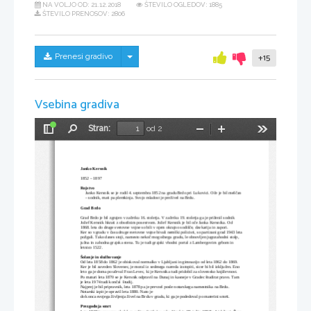
NA VOLJO OD:
21.12.2018
ŠTEVILO OGLEDOV: 1885
ŠTEVILO PRENOSOV: 2806
Skrij/prikaži meni
Prenesi gradivo
+15
Vsebina gradiva
Stran:
od 2
Preklopi
Najdi
Pomanjšaj
Povečaj
Orodja
stransko
vrstico
Janko Kersnik
1852 – 1897
Rojstvo
Janko Kersnik se je rodil 4. septembra 1852 na gradu Brdo pri Lukovici. Oče je bil meščan 
– sodnik, mati pa plemkinja. Svojo mladost je preživel na Brdu. 
Grad Brdo
Grad Brdo je bil zgrajen v začetku 16. stoletja. V začetku 19. stoletja ga je priženil sodnik 
Jožef Kersnik hkrati z obsežnim posestvom. Jožef Kersnik je bil oče Janka Kersnika. Od 
1868. leta do druge svetovne vojne so bili v njem okrajno sodišče, davkarija in zapori. 
Ker so v gradu v času druge svetovne vojne bivali nemški policisti, so partizani grad 1943 leta
požgali. Tako danes stoji, namesto nekoč mogočnega gradu, le obnovljen jugozahodni stolp, 
južna in zahodna grajska stena. Tu je tudi grajski vhodni portal z Lambergovim grbom in 
letnico 1522. 
Šolanje in službovanje
Od leta 1858 do 1862 je obiskoval normalko v Ljubljani in gimnazijo od leta 1862 do 1869.
Ker je bil zaveden Slovenec, je moral iz sedmega razreda iz
s
topiti
,
 sicer bi bil izklju
č
en. 
Eno 
leto
 ga je doma pou
č
eval
 Fran
 Levec
, ki je Kersnika tudi pridobil za slovensko književnost. 
Po maturi leta 1870 se je Kersnik odpravil na Dunaj in kasneje v Gradec študirat pravo. 
Tam 
je leta
1974
 tudi
 kon
č
al  
š
tudij. 
Najprej je bil pripravnik
, l
eta
1878 
pa 
je prevzel posle notarskega namestnika na Brdu. 
Notarski izpit je opravil 
leta 1880
.
Nato je 
do konca svojega 
ž
ivljenja 
ž
ivel na Brdu v gradu, ki ga je podedoval po materini smrti.
Prezgodnja smrt