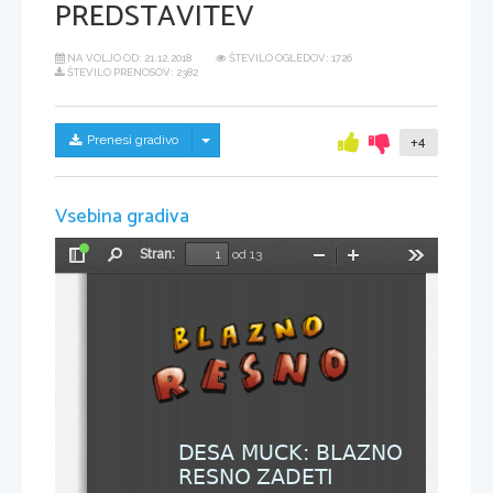
PREDSTAVITEV
NA VOLJO OD:
21.12.2018
ŠTEVILO OGLEDOV: 1726
ŠTEVILO PRENOSOV: 2382
Skrij/prikaži meni
Prenesi gradivo
+4
Vsebina gradiva
Stran:
od 13
Preklopi
Najdi
Pomanjšaj
Povečaj
Orodja
stransko
vrstico
DESA MUCK: BLAZNO 
RESNO ZADETI