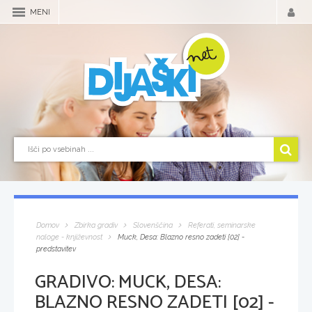
MENI
Domov
Zbirka gradiv
Slovenščina
Referati, seminarske
naloge - književnost
Muck, Desa: Blazno resno zadeti [02] -
predstavitev
GRADIVO:
MUCK, DESA:
BLAZNO RESNO ZADETI [02] -