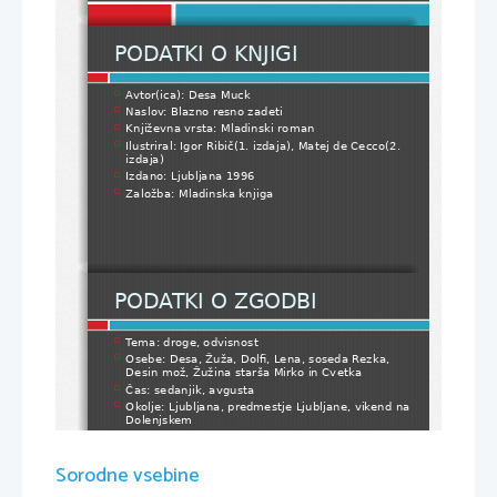
PODATKI O KNJIGI
Avtor(ica): Desa Muck

Naslov: Blazno resno zadeti

Književna vrsta: Mladinski roman

Ilustriral: Igor Ribič(1. izdaja), Matej de Cecco(2. 

izdaja)
Izdano: Ljubljana 1996

Založba: Mladinska knjiga

PODATKI O ZGODBI
Tema: droge, odvisnost

Osebe: Desa, Žuža, Dolfi, Lena, soseda Rezka, 

Desin mož, Žužina starša Mirko in Cvetka
Čas: sedanjik, avgusta

Okolje: Ljubljana, predmestje Ljubljane, vikend na 

Dolenjskem
Sorodne vsebine