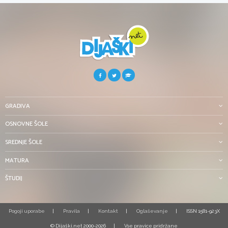
GRADIVA
OSNOVNE ŠOLE
SREDNJE ŠOLE
MATURA
ŠTUDIJ
Pogoji uporabe
Pravila
Kontakt
Oglaševanje
ISSN 1581-923X
© Dijaški.net 2000-2026
Vse pravice pridržane