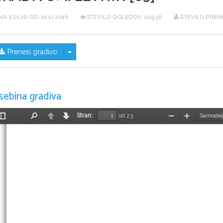
NA VOLJO OD:
21.12.2018
ŠTEVILO OGLEDOV: 10938
ŠTEVILO PRENO
Skrij/prikaži meni
Prenesi gradivo
sebina gradiva
Stran:
od 23
Preklopi
Najdi
Nazaj
Naprej
Pomanjšaj
Povečaj
stransko
vrstico