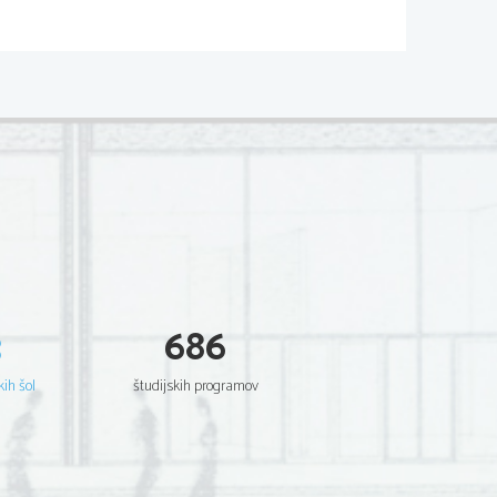
teratura ali slovstvo) je vrst 
rska ali umetna.
zpovedna), epska besedila 
ijo in prozo.
ti na:
3
686
isoka literatura)dolgotrajna 
er: Shakespeare: Romeo in Julija; 
kih šol
študijskih programov
in in kazen.
zka literatura) kratkotrajen 
orabi, nekakovostno besedilo, 
pisje). Na primer:dela Dese 