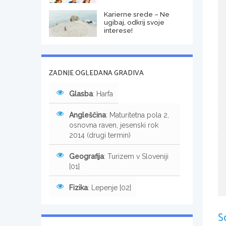
Karierne srede – Ne
ugibaj, odkrij svoje
interese!
ZADNJE OGLEDANA GRADIVA
Glasba
: Harfa
Angleščina
: Maturitetna pola 2,
osnovna raven, jesenski rok
2014 (drugi termin)
Geografija
: Turizem v Sloveniji
[01]
Fizika
: Lepenje [02]
S