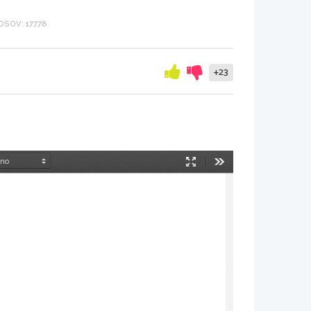
SOV: 17778
+23
Način
Orodja
predstavitve