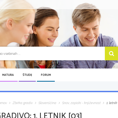
MATURA
ŠTUDIJ
FORUM
omov
Zbirka gradiv
Slovenščina
Snov, zapiski - književnost
1. letnik
GRADIVO:
1. LETNIK [03]