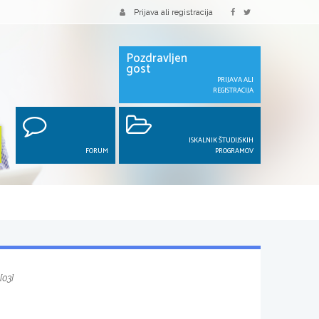
Prijava ali registracija
Pozdravljen
gost
PRIJAVA ALI
REGISTRACIJA
ISKALNIK ŠTUDIJSKIH
FORUM
PROGRAMOV
 [03]