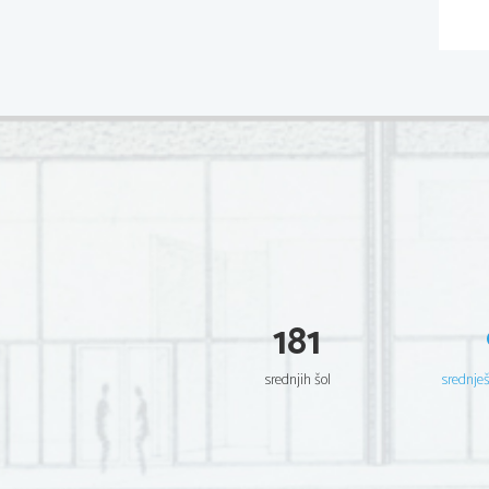
181
srednjih šol
srednje