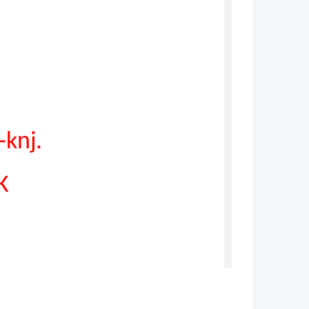
-knj.
K