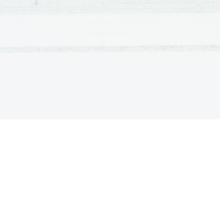
Muck, Svetlane Makarovič...)
Literatura
 so vsa besedna besedila ne glede na 
so besedna besedila z estetskim učinkom.
Književne zvrsti so
: lirika, epika in dramatika.
Književne vrste so
: gazela, glosa, sonet, črtica(l
pravljica, roman(epika); komedija, tragedija(dr
Temeljne literarne vede
:
Literarna teorija-ukvarja se z književnimi 

snovjo, temo, motivom, preučuje pesniška
Literarna kritika-je pisno mnenje, sodba, 

besedila, mnenje...
Literarna zgodovina-proučuje zgodovino l
