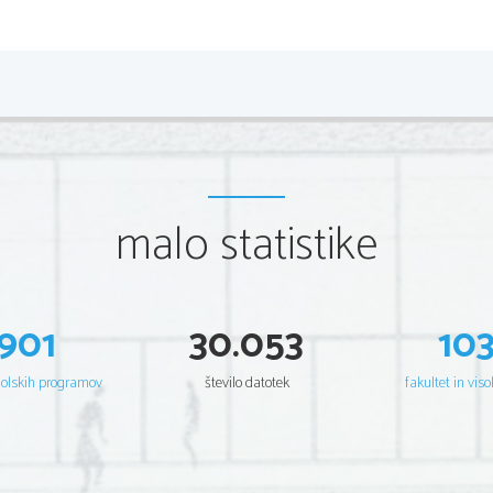
Besedna umetnost ali književnost 
(leposlovje, li
umetnosti, ki ima za izrazno sredstvo besedo.
Književnost delimo po izvoru na
 ljudsko in avto
Književna besedila delimo na
 lirska besedila (i
malo statistike
(pripovedna) in dramska besedila.
Književna besedila delimo 
tudi po obliki na poez
Književna besedila delimo po umetniški vrednos
901
30.053
10
besedila z visoko umetniško vrednostjo (v

estetika, bogata v slogu in stilu. Na prim
šolskih programov
število datotek
fakultet in viso
Ivan Cankar: Na klancu; Dostojevski: Zloč
Besedila z nizko umetniško vrednostjo (ni

estetski učinek, namenjen je množični up
vsebino ima prazno (žepnice, šund, svinje