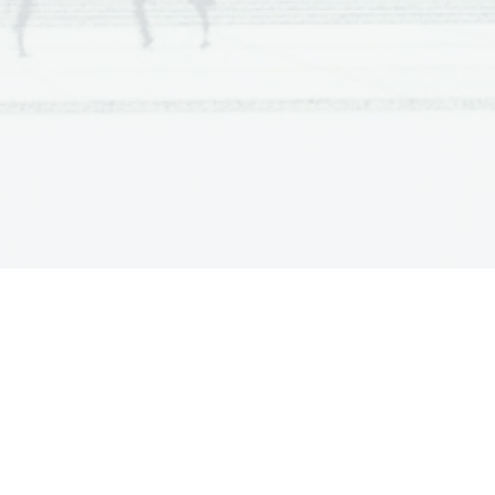
njihovo vednost. Književnost pa 
irika); ep, basen, povest, 
amatika).
oblikami, zvrstmi in vrstami, 
 sredstva...
zlasti o kakovosti književnega 
iterature.