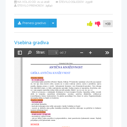
NA VOLJO OD:
21.12.2018
ŠTEVILO OGLEDOV: 23508
ŠTEVILO PRENOSOV: 29640
Skrij/prikaži meni
Prenesi gradivo
+33
Vsebina gradiva
Stran:
od 7
Preklopi
Najdi
Pomanjšaj
Povečaj
Orodja
stransko
vrstico
Gimnazija Celje Center
ANTIČNA KNJIŽEVNOST
GRŠKA ANTIČNA KNJIŽEVNOST
Arhaično obdobje
- 
8. – 5. stol. p.n.št.
- prevladuje epsko pesništvo (Homer: Ilijada, Odiseja 
 homersko vprašanje: ali je oba epa napisal

on, ker epa nista enoviti celoti, nastala sta iz ustne tradicije aoitov), zazrta v preteklost, opeva
junaška dejanja, pisana v verzih - heksameter( šestomer- verz Homerjevih pesnitev. Verz obsega
šest daktilskih stopic, te lahko nadomestijo spondeji. Zadnja stopica je nepopolna, dvozložna, zato
se v njej pogosto uporablja trohej, lahko pa tudi spondej. Daktil: -uu -uu -uu -uu -uu -u )
- lirika je povezana z vsakdanjim življenjem in čustvovanjem človeka. Uporablja veliko verznih
oblik   in   tematsko   raznolikost   (domoljubne,   socialne,   satirične,   didaktične,   refleksivne
(razmišljanje), himne, ljubezenske). Za glasbo uporabljajo liro, kitaro in aulos. Najpomembnejša
ustvarjalca lirike sta Sapfo in Anakreon.
Klasično obdobje
- 
5.,4. stol. p.n.št
- prevladuje dramatika
- med sabo tekmujejo trije veliki ustvarjalci: Ajshil, Sofokles in Evpid
- razcvet je doživela stara grška komedija (značilno satirično odzivanje na politične in kulturne
razmere tedanjega časa)
Helenistično obdobje
- 
4. stol. p.n.št. – 5. stol. n.št
- na pisanje je vplival Orient
- razcvet doživi lirsko pesništvo in pripovedništvo, zlasti pustolovsko ljubezenski romani. Najbolj
priljubljen je bil ljubezenski roman 
HOMER