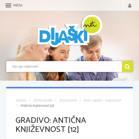
MENI
Domov
Zbirka gradiv
Slovenščina
Snov, zapiski - književnost
Antična književnost [12]
GRADIVO:
ANTIČNA
KNJIŽEVNOST [12]