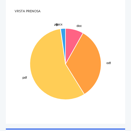
SENCA SO OSIVELA
Pesimizem zaradi starosti.
VRSTA PRENOSA
Primerjava med Sapfo in Anakreonom: skupna jima je ljubezenska poezija. Sapfo je uporabljala
čustva in strast, Anakreon pa je pisal lahkotno.
ANTIČNA DRAMATIKA
- literarna zvrst, namenjena uprizarjanju
- zgrajena iz dramskega dialoga
- 
čas:
 sedanjost (ko beremo imamo vtis, da se to dogaja sedaj)
- 
oblika:
 verzi
- 
razvoj:
 iz obredja (liturgija); slavje v čast bogu Dionizu, potekalo je na ulici (sodelovalo veliko
ljudi), ljudje so bili oblečeni v kozlovske obleke (tragos - kozel 
 tragedija – kozlov spev, ker so

darovali kozle in ker so bili oblečeni v kozlove kože ), začeli so graditi amfiteatre (razvije se iz
3