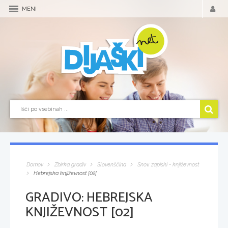
MENI
Domov
Zbirka gradiv
Slovenščina
Snov, zapiski - književnost
Hebrejska književnost [02]
GRADIVO:
HEBREJSKA
KNJIŽEVNOST [02]