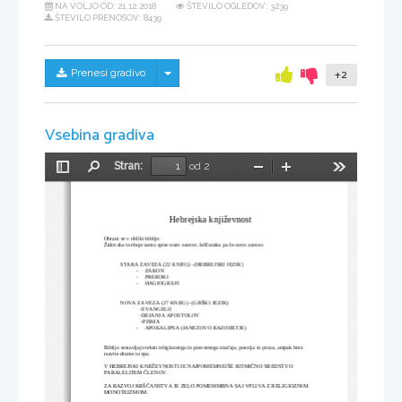
NA VOLJO OD:
21.12.2018
ŠTEVILO OGLEDOV: 3239
ŠTEVILO PRENOSOV: 8439
Skrij/prikaži meni
Prenesi gradivo
+2
Vsebina gradiva
Stran:
od 2
Preklopi
Najdi
Pomanjšaj
Povečaj
Orodja
stransko
vrstico
Hebrejska književnost
Ohrani se v obliki biblije.
Židovska vsebuje samo spise stare zaveze, krščanska pa še novo zavezo
STARA ZAVEZA (22 KNJIG) –(HEBREJSKI JEZIK)
-
ZAKON
-
PREROKI
-
HAGIOGRAFI
NOVA ZAVEZA (27 KNJIG) –(GRŠKI JEZIK)
              -EVANGELIJ
              -DEJANJA APOSTOLOV
               -PISMA
-
APOKALIPSA (JANEZOVO RAZODETJE)
Biblijo sestavljajo teksti religioznega in posvetnega značaja, poezija in proza, ampak brez 
razvite drame in epa.
V HEBREJSKI KNJIŽEVNOSTI JE NAJPOMEMNEJŠE RITMIČNO SREDSTVO 
PARALELITEM ČLENOV.
ZA RAZVOJ KRŠČANSTVA JE ZELO POMEMMBNA SAJ VPLIVA Z RELIGIOZNIM 
MONOTEIZMOM.