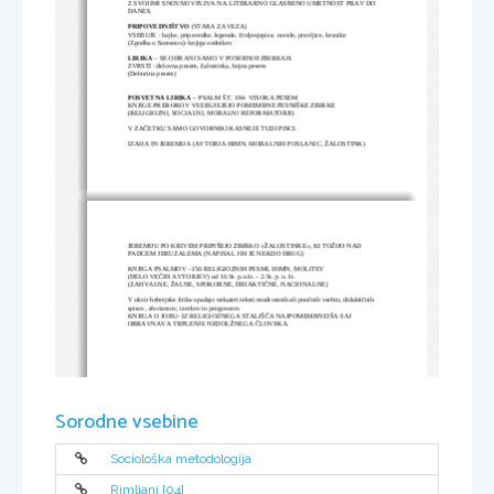
Z SVOJIMI SNOVMI VPLIVA NA LITERARNO GLASBENO UMETNOST PRAV DO 
DANES.
PRIPOVEDNIŠTVO
 (STARA ZAVEZA)
VSEBUJE : bajke, pripovedke, legende, življenjepise, novele, pravljice, kronike
(Zgodba o Samsonu)- knjiga sodnikov
LIRIKA 
– SE OHRANI SAMO V POSEBNIH ZBIRKAH.
ZVRSTI : delovna pesem, žalostinka, bojna pesem
(Deborina pesem)
POSVETNA LIRIKA 
– PSALM ŠT. 104- VISOKA PESEM
KNJIGE PREROKOV VSEBUJEJEJO POMEMBNE PESNIŠKE ZBIRKE
(RELIGIOZNI, SOCIALNI, MORALNI REFORMATORJI)
V ZAČETKU SAMO GOVORNIKI KASNEJE TUDI PISCI.
IZAIJA IN JEREMIJA (AVTORJA HIMN, MORALNIH POSLANIC, ŽALOSTINK)
JEREMIJU PO KRIVEM PRIPIŠEJO ZBIRKO »ŽALOSTINKE«, KI TOŽIJO NAD 
PADCEM JERUZALEMA (NAPISAL JIH JE NEKDO DRUG)
KNJIGA PSALMOV –150 RELIGIOZNIH PESMI, HIMN, MOLITEV
(DELO VEČIH AVTORJEV) od 10.St. p.n.št. – 2.St. p. n. št.
(ZAHVALNE, ŽALNE, SPOKORNE, DIDAKTIČNE, NACIONALNE)
V okvir hebrejske lirike spadajo nekateri teksti modrostnih ali poučnih vsebin, didaktičnih 
spisov, aforizmov, izrekov in pregovorov
KNJIGA O JOBU- IZ RELIGIOZNEGA STALIŠČA NAJPOMEMBNEJŠA SAJ 
OBRAVNAVA TRPLENJE NEDOLŽNEGA ČLOVEKA.
Sorodne vsebine
Sociološka metodologija
Rimljani [04]