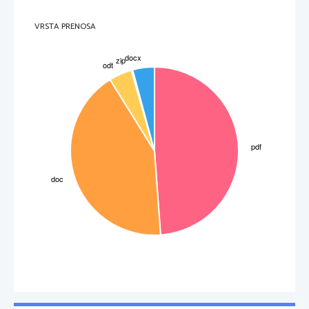
narodov blagor. Predstavlja tip satirične komedije.
V   farsi   se   je   poskusil   samo   Cankar   in   ustvaril   s   Pohujšanjem   v   dolini   šentflorjanski   prvo
najboljšo slovensko farso.
Cankar je z Lepo Vido napisal tudi prvi primer poetične drame, kot imenujemo tista dela 20.
stoletja,   ki   v   nasprotju   z   realistično   in   naturalistično   dramatiko   obravnavajo   lirsko   snov   v
VRSTA PRENOSA
izrazitem poetičnem slogu, pogosto v verzih ali pa v prozi, ki je močno ritmizirana.
Ljudske igre je v obdobju moderne gojil Finžgar; od njegovih sta najboljši Veriga in Razvalna
življenja.
Zelo močna sta bila v dramah tega časa še zmeraj realizem in naturalizem. Oba sta terjala na
odru resnično predstavljanje družbeno pomembnih dogodkov, razmer in “junakov”, obenem
pa  kritiko  the  razmer.   Namesto  vzvišenih  dramskih  oseb  klasične  tragedije  sta  prikazovala
osebe iz sodobnega stvrnega sveta, zlasti iz srednjih in nižjih slojev, vse do proletariata. Taka
smer   je   podlaga   ne   samo   Kraigherjevim   in   Finžgarjevim   igram,   marveč   tudi   glavnim
Cankarjevim dramam, kot sta kralj na Betajnovi in Hlapci. Vendar so ravno v Cankarjevih
igrah poazne še druge smeri. Nova romantika se močno čuti v prvi igri Romantične duše, na