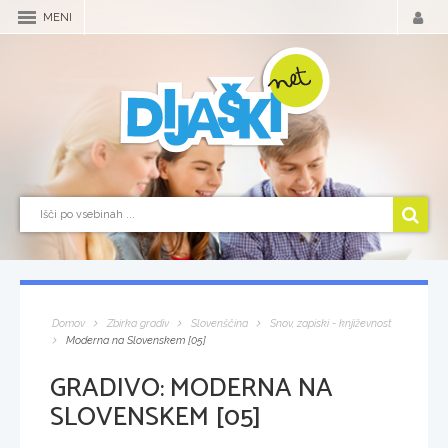
MENI
Domov
Zbirka gradiv
Slovenščina
Snov, zapiski - književnost
Moderna na Slovenskem [05]
GRADIVO:
MODERNA NA
SLOVENSKEM [05]