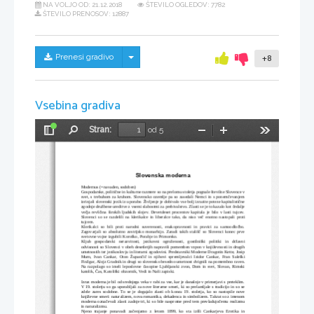
NA VOLJO OD:
21.12.2018
ŠTEVILO OGLEDOV: 7782
ŠTEVILO PRENOSOV: 12887
Skrij/prikaži meni
Prenesi gradivo
+8
Vsebina gradiva
Stran:
od 5
Preklopi
Najdi
Pomanjšaj
Povečaj
Orodja
stransko
vrstico
Slovenska moderna
Modernus (=navaden, sodoben)
Gospodarske, politične in kulturne razmere so na prelomu stoletja pognale številne Slovence v
svet, s trebuhom za kruhom. Slovensko ozemlje pa so zasedali Nemci in s ponemčevanjem
izrinjali slovenski jezik iz uporabe. Življenje je dobivalo vse bolj izrazite poteze kapitalistične
zgodnje družbene ureditve z vsemi slabostmi za prebivalstvo. Zlasti se je to kazalo kot čedalje
večja   revščina   širokih  ljudskih   slojev.   Devetdeset   procentov   kapitala   je   bilo   v   lasti   tujcev.
Slovenci   so   se   razdelili   na   klerikalce   in   liberalce   tako,   da   niso   več   enotno   nastopali   proti
tujcem.
Klerikalci   so   bili   proti   narodni   suverenosti,   enakopravnosti   in   pravici   za   samoodločbo.
Zagovarjali   so  absolutno  avstrijsko   monarhijo.   Zaradi  takih  stališč   so  Slovenci  konec   prve
svetovne vojne izgubili Koroško, Porabje in Primorsko.
Kljub   gospodarski   nerazvitosti,   jezikovni   ogroženosti,   gostilniški   politiki   in   državni
odvisnosti so Slovenci v obeh desetletjih napravili pomemben vzpon v književnosti in drugih
umetnostih ter jezikoslovju in literarni zgodovini. Predstavniki Moderne Dragotin Kette, Josip
Murn,   Ivan   Cankar,   Oton   Župančič   in   njihovi   spremljevalci   Izidor   Cankar,   Fran   Saleški
Finžgar, Alojz Gradnik in drugi so slovensko besedno umetnost dvignili na pomembno raven.
Na razpolago so imeli  leposlovne časopise Ljubljanski  zvon, Dom in svet, Slovan, Rimski
katolik, Čas, Katoliški obzornik, Vedi in Naši zapiski.
Izraz moderna je bil od srednjega veka v rabi za vse, kar je današnje v primerjavi s preteklim.
V 19. stoletju so ga uporabljali za nove literarne smeri, ki so prelamljale s tradicijo in so se
zdele   zares   sodobne.   To   se   je   dogajalo   zlasti   ob   koncu   19.   stoletja,   ko   so   nastopile   nove
književne smeri: naturalizem, nova romantika, dekadenca in simbolizem. Takrat so z imenom
moderna označevali zlasti zadnje tri, ki so bile nasprotne pred tem prevladujočemu realizmu
in naturalizmu.
Njeno   trajanje   ponavadi   začenjamo   z   letom   1899,   ko   sta   izšli   Cankarjeva   Erotika   in