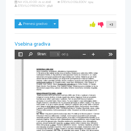
NA VOLJO OD:
21.12.2018
ŠTEVILO OGLEDOV: 1914
ŠTEVILO PRENOSOV: 5848
Skrij/prikaži meni
Prenesi gradivo
+3
Vsebina gradiva
Stran:
od 5
Preklopi
Najdi
Pomanjšaj
Povečaj
Orodja
stransko
vrstico
MODERNA 1899-1918
Nova romantika, simbolizem, dekadenca, impresionizem
V Sloveniji je bila najbolj razvita nova romantika. Moderna se začne leta 1899 z izdajo 
Cankarjeve Erotike, in Župančičeve čaše opojnosti. Konča se z koncem 1. sv. vojne, 
takrat tudi umre glavni predstavnik tega obdobja Ivan Cankar. Moderna po eni strain 
odraža takratno težko življenje, po drugi strain pa hrepenenje in željo po boljšem 
življenju. Veliko uporablja simbole. Hkrati z moderno se pojavi tudi naturalizem. Glavni 
predstavniki moderne
 so: Dragotin Kette, Josip Murn Aleksandrov, Oton Županči, A. 
Gradnik, Ivan Cankar. Glavni 
predstavniki naturalizma
 so: Zofka Kveder, A. Krajger, 
Rado Murnik, Fran Bovekar, Fran Saleški Finžgar. Moderna je prvo obdobje, ko se na 
Slovenskem pojavi lirika, epika in dramatika. Dobimo resne farse, komedije, tragedije, 
drame...
DRAGOTIN KETTE (1876 – 1899)
 Rodil se je leta 1876 na Premu in umrl leta 1899, star 23 let, v Ljubljani v Cukrarni. 
Izhajal je iz revne družine, in kmalu izgubil oba starša. Najprej je živel pri sorodnikih, 
kasneje pa je odšel v gimnazijo v Ljubljano. Tam so povzročili da se je izpisal iz 
gimnazije, in se prišel šolat v Novo mesto. Tu se je zaljubil v zanj nedosegljivo dekle – 
Angelo Smolovo, sorodnikovo hči. Ko je končal gimnazijo je odšel v vojsko v Trst, kjer je 
hudo zbolel, in so ga iz vojske izpustili. Odšel je v Ljubljano, kjer je leta 1899 v Cukrarni 
umrl. Njegovo 
liriko delimo na 3 obdobja
: Ljubljanska (lahka, hudomušna), Novomeška 
( grenka, novoromantična, zrela – romantična lirika) in Tržaška ( filozofska, resna, zrela).
Pisal je veliko sonetov, ki jih je povezpval v cikle. Vse pesmi so izšle po njegovi smrti – 
Poezije.
NA
TRGU
: V tej pesmi pesnik izraža svoje vtise. Po obliki je to likovna pesem – Carmen 
Fihuratum. Kitice so oblikovane v vodnjak. Zvrst te pesmi je podoknica ali serenada. 
Serenada pomeni, da je to večerna pesem, ki se poje, in ima ljubezensko tematiko, in ni 
pretirano tragična. Pesem je tudi v dobesednem pomenu podoknica, saj je Angela živela
v eni od hiš na glavnem trgu. Pesniška sredstva so: poosebitve, rime, onomatopoije, 
primera, okrasni pridevniki, nasprotja. 
1. kitica
: naniza vidne in slušne vtise. Mirnost in 
tišina okrog njega. 
2. kitica
: Posnema glasove iz narave – šumenje, šepetanje, pršenje –
onomatopoija (izražanje s šumniki). Prvič zaznamo lirski subjekt, brezkončno misli nanjo 
in izraža svoje občutke. 
3. kitica
: Angela je zanj tako nedosegljiva, kot kaplje vode do 
zvezd. On je hrepeneč, poln želja. Je nasprotje mirni naravi. 
4. kitica
: Prvi del se ponovi 