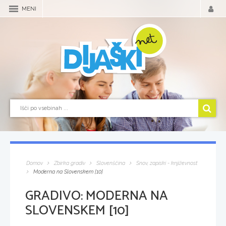
MENI
Domov
Zbirka gradiv
Slovenščina
Snov, zapiski - književnost
Moderna na Slovenskem [10]
GRADIVO:
MODERNA NA
SLOVENSKEM [10]