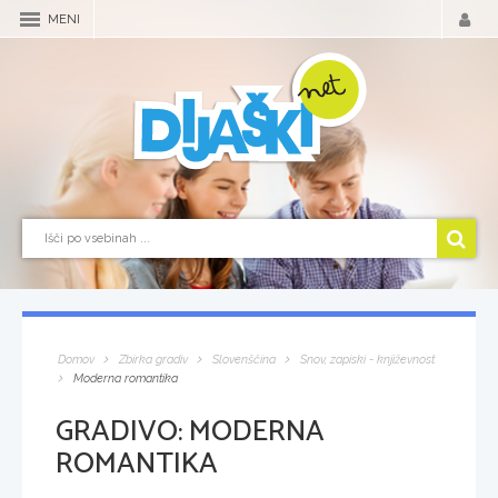
MENI
Domov
Zbirka gradiv
Slovenščina
Snov, zapiski - književnost
Moderna romantika
GRADIVO:
MODERNA
ROMANTIKA