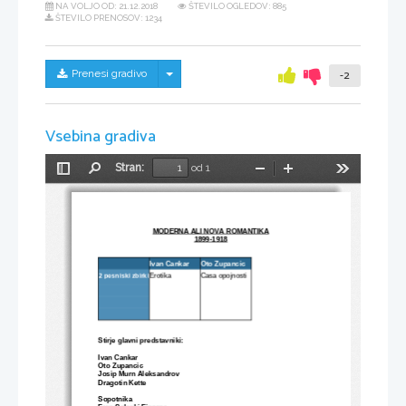
NA VOLJO OD:
21.12.2018
ŠTEVILO OGLEDOV: 885
ŠTEVILO PRENOSOV: 1234
Skrij/prikaži meni
Prenesi gradivo
-2
Vsebina gradiva
Stran:
od 1
Preklopi
Najdi
Pomanjšaj
Povečaj
Orodja
stransko
vrstico
MODERNA ALI NOVA ROMANTIKA
1899-1918
Ivan Cankar
Oto Zupancic
2 pesniski zbirki
Erotika
Casa opojnosti
Stirje glavni predstavniki:
Ivan Cankar
Oto Zupancic
Josip Murn Aleksandrov
Dragotin Kette
Sopotnika