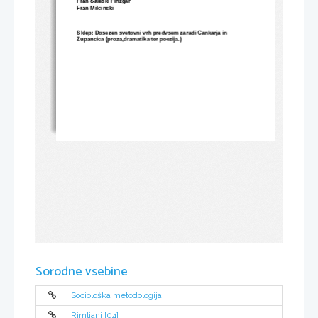
Fran Saleski Finzgar
Fran Milcinski
Sklep: Dosezen svetovni vrh predvsem zaradi Cankarja in 
Zupancica (proza,dramatika ter poezija.)
Sorodne vsebine
Sociološka metodologija
Rimljani [04]