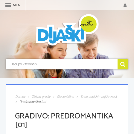
MENI
Domov
Zbirka gradiv
Slovenščina
Snov, zapiski - književnost
Predromantika [01]
GRADIVO:
PREDROMANTIKA
[01]