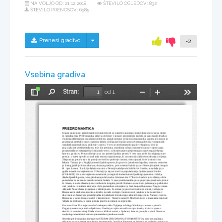
NA VOLJO OD:
21.12.2018
ŠTEVILO OGLEDOV: 832
ŠTEVILO PRENOSOV: 6985
Skrij/prikaži meni
Prenesi gradivo
-2
Vsebina gradiva
Stran:
od 1
Preklopi
Najdi
Pomanjšaj
Povečaj
Orodja
stransko
vrstico
PREDROMANTIKA
Glavne znacilnosti predromanticne knjizevnosti so: namesto razuma je postavljena moc custva, strasti 
in razpolozenja. Predromantika odkriva zivljenje v njegovi pesimisticni podobi, ne zanima jih druzba s 
svojimi politicnimi in socialnimi problemi, ampak notranje zivljenje posameznika, zanima jih narava in
posebnosti preteklih casov, namesto dobrin civilizacije hvalijo sreco prvotnega cloveka v preprostih 
socialnih razmerah in pa zivljenje v naravi. Vse to je predromantike gnalo v skrajnost, ki se je 
pojavljala kot sentimentalizem, to je kot pretirana, marsikdaj solzava razcustvovanost v opisovanju 
posameznikove notranjosti ali druzinske srece, z obcudovanjem preprostega in naravnega zivljenja 
kmetov, pastirjev. Pravo odkritje za ta cas pomeni ljudska pesem. V tem casu pride do izdajanja stare 
poezije, v kateri spevih so nasli taka mracna razpolozenja, ki so ustrezala njihovemu obcutju zivljenja. 
Zdaj nastaja prepricanje, da poezija ne sodi na podrocje razuma, mora opajati. In te lastnosti ima 
balada. Ta izraz je v Angliji pomenil ljudsko pesem, ki govori o junaskem dogodku, osnovna sestavina 
je dialog, jezik je lirsko obarvan, obcutje grozljivo, prvo umetno balado pa je v Nemciji napisal August
Brger: Lenora. Tradicijo balade sta nato v Nemciji nadaljevala Schiller in Goethe, in nadalje jo je 
gojila romanticna knjizevnost. V Nemciji je najvec storil za popularizacijo ljudske pesmi Herder 
(1744-1803). Za visek knjizevne umetnosti je razglasil elementarnost ljudskega pesnistva. Izdal je 
zbirko ljudskih pesmi, ki so jim kasneje dali naslov Stimmen der V”lker in Leidern in ta zbirka je bila 
pomembna za nastanek nemske umetne balade. V casu predromantike pa se pojavljata predvsem povest
in roman, ki nista obremenjena z nobenimi strogimi pravili. Romani so custveni, prikazujejo psiholoski
svet junakov in intimna dozivetja. Zelo pomemben ustvarjalec je Jean Jaques Rousseau. Njegov roman 
Julija ali Nova Eloiza je napisan v obliki pisem. Ta roman je pravi kult custva in strasti, vsebuje pa 
Rousseaueva stalisca o morali, o druzbi, pa tudi o religiji. Custveni svet junakov je tu postavljen v 
okvir narave. Narava je spremljevalka in podaljsek clovekovega subjektivnega sveta. Naravo je ravno 
Rousseau v vsem obsegu uvedel v knjizevnost,  ̄Nazaj k naravi®. Med tem ko je v klasicizmu izpoved 
veljala za neokusno, je sedaj postala pravilo in romani so izpovedni.
Po vzoru Nove Eloize je nastalo Goethejevo delo Trpljenje mladega Wertherja - roman v pismih. 
Dogajanje romana je tudi subjektivno, Goethe je z njim ustvaril nov tip cloveka, ki zivi v sporu z 
druzbo in s samim seboj. Utehe si isce v idilicni naravi, v ljubezni, koncno jo najde v smrti. Narava s 
svojimi spremembami ustreza spremembam junakove usode.
Nemsko predromantiko imenujemo STURM UND DRANG (VIHARNISTVO), zato ker poudarja 
viharna custva in strasti genialnega posameznika. Junaki te literature se bojujejo za svobodo, upirajo se 