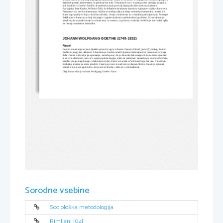
tiranstvu pa tudi druzbenemu in politicnemu redu. Viharnistvu sta v svojem prvem obdobju pripadala 
tudi Schiller in Goethe. Schiller je predvsem znan po svoji dramatiki (Kovarstvo in ljubezen, 
Razbojniki, Don Karlos, Wilhelm Tell). Schillerjeve mladostne drame so napisane v duhu viharnistva. 
Prepojene so z revolucionarnostjo. Njihova osrednja ideja je ideja svobode posameznika. Junaki teh 
dram so propadejo v boju s krivicno druzbo, v boju s tiranstvom in z moralno pokvarjenostjo. Poznejse 
Schillerjeve drame pa se bolj ukvarjajo z zgodovinskimi in psiholoskimi problemi. Za vse drame je 
znacilno, da se junaki borijo za clovecnost, za resnico, za pravico, svobodo. Schiller je imel velik vpliv 
na razvoj romanticne dramatike.
JOHANN WOLFGANG GOETHE (1749-1832)
Faust
Goethe se naslanja na staro ljudsko povest in ogro o Faustu. Faust je filozof, jurist (?), teolog, doktor 
medicine, magister, alkimist. S Faustom je Goethe izrazil izjemno vedozeljnost in razseznost svojega 
duha, Fausta vodi zelja po spoznanju, zaveda pa se, da je cloveski duh omejen in da ne more spoznati 
resnice in skrivnosti, zato se v opupu oprime magije, misli na samomor, nazadnje pa se zapise Mefistu 
(simbol vsega negativnega v duhovnem svetu). Faust se zaveda re”ativnosti tega, kar zna. Clovek do 
poslednje resnice ne more prodreti, Faust pa jo isce in nad tem je obupan. Bistvo Fausta je spoznati 
smisel zivljenja in ugotovitev, da je sreca cloveka v delu in v ustvarjalnosti.
Glej domace branje Johann Wolfgang Goethe: Faust
Sorodne vsebine
Sociološka metodologija
Rimljani [04]