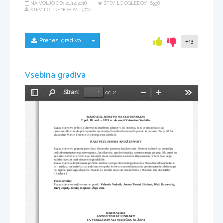
NA VOLJO OD:
21.12.2018
ŠTEVILO OGLEDOV: 6998
ŠTEVILO PRENOSOV: 15704
Skrij/prikaži meni
Prenesi gradivo
+13
Vsebina gradiva
Stran:
od 2
Preklopi
Najdi
Pomanjšaj
Povečaj
Orodja
stransko
vrstico
RAZSVETLJENSTVO NA SLOVENSKEM
2. pol. 18. stol. – 1819 oz. do smrti Valentina Vodnika
Razsvetljenstvo je bilo duhovno in družbeno gibanje v 18. stoletju, ki si je prizadevalo za 
posameznikov in skupni napredek na temelju človekovih naravnih pravic in razuma. To je bil čas 
vladavine Marije Terezije in njenega sina Jožefa II.
RAZSVETLJENSKA KNJIŽEVNOST
Razsvetljenstvo pomeni prvo fazo slovenske posvetne književnosti. Pomeni začetek na področju 
poljudnoznanstvenega ustvarjanja, časnikarstva, zgodovinopisja, umetnostnega pisanja. Slovenci so 
se začeli zavedati slovenstva, razvijali sta se nacionalna zavest in ideja naroda. V tem času se je 
začelo razvijati tudi slovensko gledališče.
Razsvetljenska književnost pomeni začetke novega slovenskega slovstva. Nova besedna umetnost 
je nastala z naslonitvijo na sodobno evropsko slovstvo razsvetljenstva in predromantike, deloma pa 
na zglede ljudskega slovstva. Nastali so začetki nove slovenske lirike ( Pisanice ) in dramatike 
( Linhart ).
Predstavniki:
Razsvetljensko književnost so pisali: 
Valentin Vodnik, Anton Tomaž Linhart, Blaž Kumerdej, 
Jurij Japelj, Jernej Kopitar, Žiga Zois.
DRAMATIKA
ANTON TOMAŽ LINHART
TA VESELI DAN ALI MATIČEK SE ŽENI