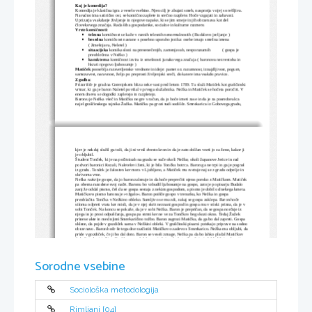
Kaj je komedija?
Komedija je klasična igra z veselo vsebino. Njen cilj je zbujati smeh, nasprotja v njej so rešljiva. 
Navadno ima satirično ost, se komično zaplete in srečno razplete. Hoče vzgajati in zabavati. 
Uprizarja vsakdanje življenje in njegove napake, ki se jim smeje in jih obravnava kot del 
človekovega značaja. Rada šiba gospodarske, socialne in kulturne razmere.
Vrste komičnosti: 
telesna 
komičnost se kaže v raznih telesnih nenormalnostih ( Budalovo jecljanje )

besedna 
komičnost nastane s posebno uporabo jezika: osebe imajo smešna imena 

( Zmešnjava, Neletel )
situacijska 
komika sloni na presenečenjih, zamenjavah, nesporazumih           ( gospa je 

preoblečena v Nežko )
karakterna 
komičnost izvira iz smešnosti junakovega značaja ( baronova nezvestoba in 

hkrati njegovo ljubosumje )
Matiček 
pooseblja razsvetljenske vrednote in ideje: pamet oz. razumnost, iznajdljivost, pogum, 
samozavest, naravnost, željo po preprosti življenjski sreči, do katere ima vsakdo pravico.
Zgodba:
Prizorišče je grad na Gorenjskem blizu neke vasi pred letom 1789. Tu služi Matiček kot graščinski 
vrtnar, ki ga je baron Naletel povišal v prvega služabnika. Nežka in Matiček se hočeta poročiti. V 
enem dnevu se dogodki zapletejo in razpletejo.
Baronu je Nežka všeč in Matičku ne gre v račun, da jo hoče imeti zase in da je za posredovalca 
najel graščinskega tajnika Žužka. Matičku pa grozi tudi sodišče. Smrekarica iz Gobovega gradu, 
kjer je nekdaj služil ga toži, da ji ni vrnil dvesto kron in da je zato dolžan vzeti jo za ženo, kakor ji 
je obljubil.
Študent Tonček, ki je na počitnicah na gradu se suče okoli Nežke, okoli županove Jerice in rad 
podvori baronici Rozali, Naletelovi ženi, ki je bila Tončku botrca. Baron ga ne trpi in ga je pognal 
iz gradu. Tonček je žalosten ker mora v Ljubljano, a Matiček mu svetuje naj se z gradu odpelje in 
skrivoma vrne.
Nežka razkrije gospe, da jo baron zalezuje in da hoče preprečiti njeno poroko z Matičkom. Matiček 
pa obema razodene svoj načrt. Baronu bo vzbudil ljubosumje na gospo, zato je po pisarju Budalo 
zanj že oddal pismo, češ da se gospa sestaja z nekim gospodom, a pismo je dobil od nekega kmeta. 
Matičkovo pismo baronu je »vžgalo«. Baron poišče gospo v trenutku, ko Nežka in gospa 
preoblačita Tončka v Nežkino obleko. Sumljivo se mu zdi, zakaj se gospa zaklepa. Baron hoče 
siloma odpreti vrata ker misli, da je v njej skrit neznani gospod in gospa mu v stiski prizna, da je v 
sobi Tonček. Na koncu se pokaže, da je v sobi Nežka. Baron je prepričan, da se gospa norčuje iz 
njega in jo prosi odpuščanja, gospa pa strmi ker ne ve za Tončkov beg skozi okno. Tedaj Žužek 
prinese akte in med njimi Smrekaričino tožbo. Baron zagrozi Matičku, da ga bo dal zapreti. Gospa 
sklene, da pojde v gozdiček sama v Nežkini obleki. V graščinski pisarni potekajo priprave na sodno 
obravnavo. Baron hoče še tega dne razčistiti Matičkovo zadevo s Smrekarico. Nežka mu obljubi, da
pride v gozdiček, če ji bo dal doto. Baron se veseli zmage, Nežka pa da bo lahko plačal Matičkov 
dolg Smrekarici. Pisar Budalo se med delom pritožuje advokatu Zmešnjavi, češ kakšni so kmetje. 
Matičku hočejo soditi v nemškem jeziku, a Matiček se upre in zahteva pravdo v jeziku, ki ga 
razume, to je v slovenščini. Obravnava proti Matičku se konča v njegovo korist, saj se na koncu 
izkaže, da je graščinski tajnik Žužek njegov oče. Smrekarica pa njegova mati. Žužek sklene poročiti
Smrekarico.
Sorodne vsebine
Matiček in Nežka se veselita svoje sreče, Nežka mu obljubi, da zvečer ne bo šla v gozdiček in da 
ljubi samo njega. Na sestanek bo šla gospa v njeni obleki. Za barona sta pripravila pismo, ki ga je 
Nežka spela z iglo. Tedaj pridejo in prinesejo gospe rože. Med njimi je tudi študent Tonček, 
oblečen v deklico, toda baron ga spozna in bi se znesel nad njim, če se Jerica ne bi zavzela zanj. 
Nato dekleta pojejo baronu v čast, Nežka se mu približa in ji posadi na glavo venec. Tedaj mu da 
Sociološka metodologija
pismo, baron pa iglo izroči Jerici in ji naroči, naj jo na samem vrne Nežki in ji pove, da jo bo čakal 
pod veliko lipo na vrtu. Na poti Jerica sreča Matička in mu razodene Nežkine namene. Ljubosumen 
Matiček sklene Nežko zasledovati.
Matiček je naročil Jerici, da se mora skriti v utici na vrtu v gozdičku in stopiti iz nje z lučjo, ko ji bo
Rimljani [04]
zažvižgal. Sam se je s fanti skril in opazoval, kako se bo baron sestal z Nežko. Prideta gospa in 