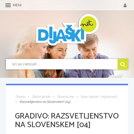
MENI
Domov
Zbirka gradiv
Slovenščina
Snov, zapiski - književnost
Razsvetljenstvo na Slovenskem [04]
GRADIVO:
RAZSVETLJENSTVO
NA SLOVENSKEM [04]