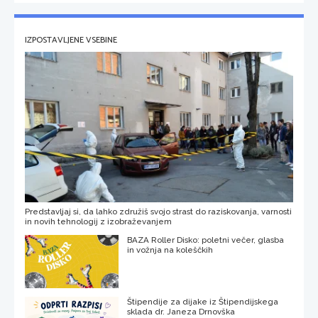
IZPOSTAVLJENE VSEBINE
Predstavljaj si, da lahko združiš svojo strast do raziskovanja, varnosti
in novih tehnologij z izobraževanjem
BAZA Roller Disko: poletni večer, glasba
in vožnja na koleščkih
Štipendije za dijake iz Štipendijskega
sklada dr. Janeza Drnovška