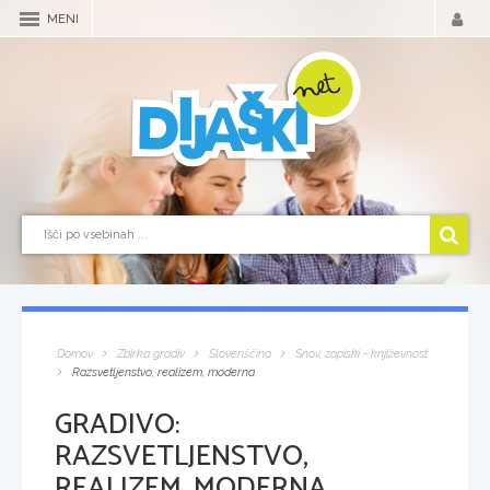
MENI
Domov
Zbirka gradiv
Slovenščina
Snov, zapiski - književnost
Razsvetljenstvo, realizem, moderna
GRADIVO:
RAZSVETLJENSTVO,
REALIZEM, MODERNA