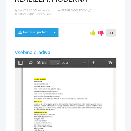
NA VOLJO OD:
04.07.2019
ŠTEVILO OGLEDOV: 561
ŠTEVILO PRENOSOV: 1148
Skrij/prikaži meni
Prenesi gradivo
+1
Vsebina gradiva
Stran:
od 4
Preklopi
Najdi
Pomanjšaj
Povečaj
Orodja
stransko
vrstico
LJUDSKO SLOVSTVO
-avtor neznan
-najstarejša književnost
-starinske, narečne besede
-vera, humor, smrt, narava, ljubezen, vojne,..
-pesniška sredstva (rime, ponavljanje,..)
-ustni prenos →spremembe / različice / inačice
-pisali pesmi, zgodbe, uganke, pregovore,..
Pesmi: Marko skače, Kolko kaplc tolko let, Mi se mamo radi, Moj očka ima konjička dva,..
PISMENSTVO
Najprej se je razvila njegova govorno-slušna podoba- njegovi govorci so tvorili različne glasove, ti so se
povezovali v besede nato v povedi in kasneje v besedila. Začeli so se spraševati s kakšnimi in katerimi znaki
bodo jezik zapisali. Takrat so v Evropi poznali Arabsko, Cirilico, Latinico, Grško pisavo in nemško Gotico. Za zapis
SLO se uporabljajo različne pisave.
BRIŽINSKI SPOMENIKI
-najstarejši znan zapis v slovenščini
-nastal na Avstrijsko koroškem
-okrog leta 1000
- avtor: Škof Abraham
-so 3je dokumenti v zborniku
-1 in 3 sta obrazca za spoved
-2 je pridiga o grehu in pokori
-na pergamentu
-jezik slovenščina