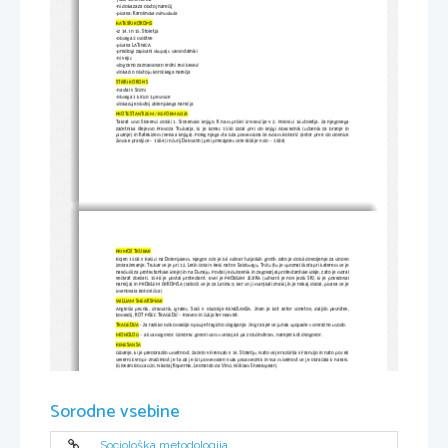
-ni dokaza za obstoj narečij
-pisava: Karolinska minuskula
RATEŠKI ROKOPIS
-iz 14. In 15. Stoletja
-obsega 3 molitve
-pisava LATINICA
-predlogi zapisani skupaj s samostalniki
-ni vejic
-slogovno zaznamovan vrstni red besed
-dokazi o obstoju koroškega narečja
STIŠKI ROKOPIS
-nastal v Stični
-obsega 1 kitico 1 pesmice
-dokazuje obstoj dolenjskega narečja
PROTESTANTIZEM / REFORMACIJA
Takrat smo Slovenci dobili 1. Slovensko knjigo. K nam prišel iz Nemčije v 2. Polovici 16.stoletja. Za njegovega
začetnika štejemo Primoža Trubarja, ki je konec 1550 izdal prvi slo knjigi Abecednik (učbenik za branje in
pisanje) in Katekizem (verska knjiga). Poleg njega sta bila pomembna še Adam Bohorič (avtor prve slo slovnice
Zimske pravljice – 1584) in Jurij Dalmatin (prvi prevajalec cele Biblije v slo – 1584) 
PRIMOŽ TRUBAR
Rojen 1508 v Rašici na Dolenjskem. Njegov oče je bil mlinar turjaških grofih zato je dobil dovoljenje za sinovo
izobraževanje. Trubar se je pri 12. Letih šolal v Reki nato v Salzburgu, Trstu (tu je spoznal škofa pri katerem se je
navdušil za protestantske ideje) in na Dunaju. Postal je duhovnik in zagovarjal protestantske ideje, zato je moral
večkrat zbežati. 1548 je postal protestant. Imel je PROBLEM JEZIKA (ustvaril je nov jezik SKJ, ki je povezoval
narečja) in PROBLEM ČRKOPISA (odločil se je za Latinico, ker so ji manjkali znaki jih je nekaj dodal, pisava se je
imenovala Bohoričica)
WILLIAM SHEAKSPEAR
Angleški pesnik, dramatik, igralec. Sodi v obdobje RENESANSA. Znan je kot avtor sonetov, daljših pesnitev,
komedij, KOT PISEC TRAGEDIJ – Romeo in Julija ter Hamlet.
TRAGEDIJA
 - Za razliko od komedije opisuje tragično dogajanje. Je igra kjer se junak spopade s sovražno usodo. 
MONOLOG
 – ali samogovor. Govorec govori sam s seboj ali pa z občinstvom, narejen kot dvogovor.
RENESANSA
Gibanje, ki je preobrazilo umetnost. Začelo v Firencah v 14. Stoletju. Nato se je razširila v Francijo in nato po celi
severni Evropi- značilnost je ta da je bil pomemben vsak posameznik in vsa miselnost se je obračala k naravi.
(Giovani Boccaccio, Nikolaj Kopernik, Leonardo da Vinci, William Sheakspear).
NOVELA
Spada med srednje dolge pripovedi. Pozornost je usmerjena na odločilni dogodek v življenju osrednje književne
osebe. Pripovedovanje je dramatično napeto in dopušča preobrat. Konci so nepredvidljivi. Več novel je lahko
združenih v venec. Je nekje med kratko zgodbo in romanom. V tem dogodku nastopa tudi predmet ali oseba, ki
Sorodne vsebine
ima pomembno vlogo.
NAGLASNA ZNAMENJA
Rešujejo mesto naglasa (poudarjanje besed) in kvaliteto glasu ( pove če je glas ozek/širok/dolg/kratek)
OSTRIVEC /     ozek + dolg
STREŠICA  ^     širok + dolg
Sociološka metodologija