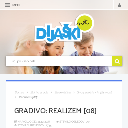
MENI
Domov
Zbirka gradiv
Slovenščina
Snov, zapiski - književnost
Realizem [08]
GRADIVO:
REALIZEM [08]
NA VOLJO OD:
21.12.2018
ŠTEVILO OGLEDOV: 703
ŠTEVILO PRENOSOV: 2745