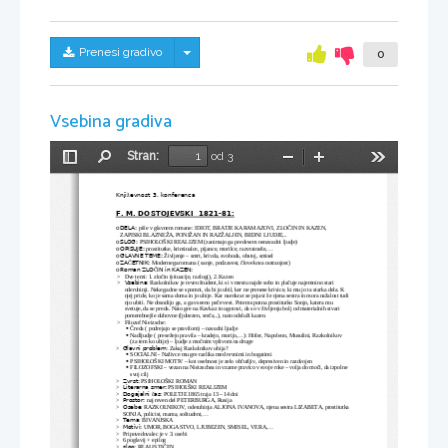
Skrij/prikaži meni
Prenesi gradivo
0
Vsebina gradiva
Stran:
od 3
Preklopi
Najdi
Pomanjšaj
Povečaj
Orodja
stransko
vrstico
Knji
evnost 3. konferenca
ž
F. M. DOSTOJEVSKI  1821-81:
DELA: 
piše v glavnem romane: IDIOT, BRATJE KARAMAZOVI, ZLOČIN IN KAZEN, 
o
ZAPISKI BLAZNEŽA, PONIŽAN IN RAZŽALJEN, BEDNI LJUDJE,..
SLOG: 
PSIHOLOŠKI REALIZEM (zanimajo ga predvsem nenavadni ljudje)
o
OPISUJE: 
prostitutke, kriminalce, pijance, morilce, razvratneže,...
o
GLAVNE TEME: 
Življenje – smrt, krivda, svoboda, obstoj, smisel
o
ZA
ETNIK: 
Č
Modernega romana ( sanje, podzavest, človekova notranjost)
o
Roman ZLO
IN in KAZEN: 
Č
o
>
Dve temi: 1. zločin (situacije, razlogi), 2. Kazen
Vsebina
>
: Razkolnikov je reven študent, ki si v mestu najde sobo in plačuje najemnino stari 
oderuhinji. Nekega dne se spomni, da bi jo ubil, ker ne prenese krivice, ki mu jo ta starka dela. K 
njej pride, ko je sama doma in jo ubije. Kar naenkrat se pojavi še njena sestra in mora nažalost tudi
njo ubiti. Ne obsodijo ga, a ga vseeno peče vest. Potem spozna prostitutko Sonjo, katera mu 
svetuje, da se preda. Nato gre na Kavkaz in ugotovi, da so v življenju bolj od materialnih stvari 
pomembnejše duhovne (ljubezen, sreča,..), nato odsluži kazen.
>
Filozof Nieizsche:
Čreda ( podrejajo se pravilom) – navadni ljudje

Nadljudje ( presežejo pravila – kradejo, morijo,...): Hitler, Napoleon, Musulini, Razkolnikov 

(za tem ko ubije) – ljudje z močnim vplivom na druge
Glavni problem
>
: Zakaj Razkolnikov ubija?
SOCIALNI - Naživce mu gre razlika med revnimi in bogatimi

PSIHOLOŠKI MOTIV – kot osebnost je zelo občutljiv, depresiven in razdvojen

FILOZOFSKI – vezan na Nieizschea in vzame pravico v svoje roke – volja do moči, da izpolne 

svoj cilj
Zvrst:
>
 PSIHOLOŠKI ROMAN
Literarna smer:
>
 PSIHOLŠKI REALIZEM
Dogajalni 
as
>
č
: POLETJE 1865 traja 13 – 14 dni
Prostor:
>
 naj reven del PETERBURGA, Rusija
Osebe
>
: RAZKOLNIKOV, oderuhinja ALJONA IVANOVA, njena sestra LIZABETA, prostitutka
SONJA, policist, mama, soštudent,...
Tema
>
: BIVANJSKA
Motivi:
>
 UMOR, BOGASTVO, LJUBEZEN, SMISEL, VERA,...
>
Pripovedovalec je v 3. osebi
>
6 poglavij + epilog
slog
>
: REALISTIČEN