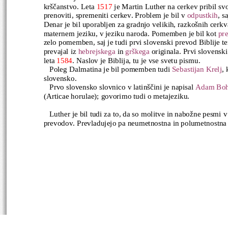
krščanstvo. Leta 
1517
 je Martin Luther na cerkev pribil svo
prenoviti, spremeniti cerkev. Problem je bil v 
odpustkih
, s
Denar je bil uporabljen za gradnjo velikih, razkošnih cerkva.
maternem jeziku, v jeziku naroda. Pomemben je bil kot 
pre
zelo pomemben, saj je tudi prvi slovenski prevod Biblije t
prevajal iz 
hebrejskega
 in 
grškega
 originala. Prvi slovenski
leta 
1584
. Naslov je Biblija, tu je vse svetu pismu. 
   Poleg Dalmatina je bil pomemben tudi 
Sebastijan Krelj
, 
slovensko.
   Prvo slovensko slovnico v latinščini je napisal 
Adam Boh
(Articae horulae); govorimo tudi o metajeziku. 
   Luther je bil tudi za to, da so molitve in nabožne pesmi v
prevodov. Prevladujejo pa neumetnostna in polumetnostna 