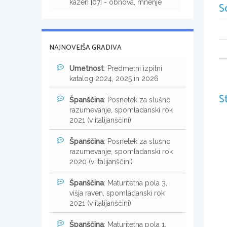
kazen [07] - obnova, mnenje
S
NAJNOVEJŠA GRADIVA
Umetnost
: Predmetni izpitni
katalog 2024, 2025 in 2026
S
Španščina
: Posnetek za slušno
razumevanje, spomladanski rok
2021 (v italijanščini)
Španščina
: Posnetek za slušno
razumevanje, spomladanski rok
2020 (v italijanščini)
Španščina
: Maturitetna pola 3,
višja raven, spomladanski rok
2021 (v italijanščini)
Španščina
: Maturitetna pola 1,