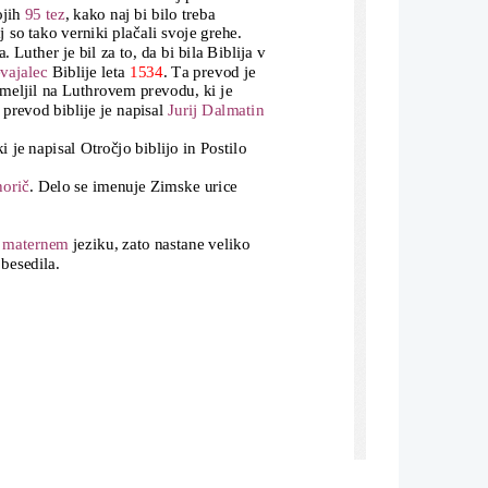
jih 
95 tez
, kako naj bi bilo treba 
aj so tako verniki plačali svoje grehe. 
 Luther je bil za to, da bi bila Biblija v 
vajalec
 Biblije leta 
1534
. Ta prevod je 
emeljil na Luthrovem prevodu, ki je 
 prevod biblije je napisal 
Jurij Dalmatin
ki je napisal Otročjo biblijo in Postilo 
orič
. Delo se imenuje Zimske urice 
 
maternem
 jeziku, zato nastane veliko 
besedila.