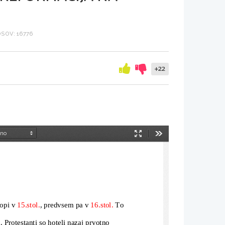
SOV: 16776
+22
Način
Orodja
predstavitve
opi v 
15.stol.
, predvsem pa v 
16.stol.
 To 
a
. Protestanti so hoteli nazaj prvotno 