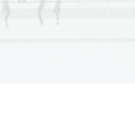
ostno
. Poučna funkcija je v tem: 
vtobiografske in spominske proze (pred 
u zato, da povečajo nazornost in 
bralcev in poslušalcev.
er, inu, gospud, rojeniga domu, ludje, nuč,
, glih
ridiga mora imeti 
sporočilo
 oz. 
nauk
. 
te: