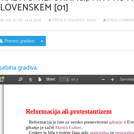
SLOVENSKEM [01]
NA VOLJO OD:
21.12.2018
ŠTEVILO OGLEDOV: 6080
ŠTEVILO PRENO
Skrij/prikaži meni
Prenesi gradivo
sebina gradiva
Stran:
od 3
Preklopi
Najdi
Nazaj
Naprej
Pomanjšaj
Povečaj
stransko
vrstico
Reformacija ali protestantizem
   Reformacija je ime za versko prenovitveno 
gibanje
 v Evr
gibanje je začel 
Martin Luther
.
   Cerkev je bila v tistem času zelo 
materialna
 in 
nemoraln