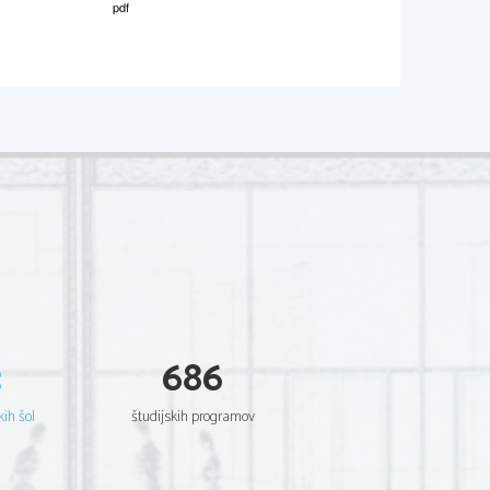
n Abecednik. Knjigi sta napisani v 
s pišemo v gotici)
rode.
 pa se kaže v pregovorih, s katerimi 
ga pridigarskega izročila.
 Slovencem 
približali
 protestantsko vero, 
kulturne 
zaostalosti
.
3
686
i da si izmišljujejo. Da so prikazovanja 
kih šol
študijskih programov
etniki niso črni, ampak so beli.
a, da so preprosti ljudje verovali 
s samimi praznoverniki, ki jih ni podpiral.