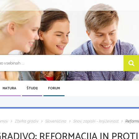
MATURA
ŠTUDIJ
FORUM
omov
Zbirka gradiv
Slovenščina
Snov, zapiski - književnost
Reforma
GRADIVO:
REFORMACIJA IN PROT