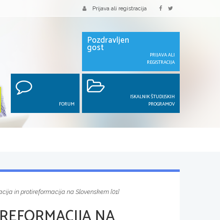
Prijava ali registracija
Pozdravljen
gost
PRIJAVA ALI
REGISTRACIJA
ISKALNIK ŠTUDIJSKIH
FORUM
PROGRAMOV
cija in protireformacija na Slovenskem [01]
IREFORMACIJA NA