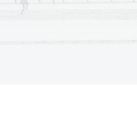
   Besedilo o zidavi cerkva ni umetnostno, ampak 
polumetn
besedilo pred 
estetsko
 funkcijo. Besedilo vsebuje 
prvine
 a
28 leti). 
Avtobiografski
 in 
spominski
 elementi so v besedil
razumljivost, ter da besedilo približajo čim širšemu krogu 
Dolenjsko narečne besede
: oseminudvaseti, kedar, lejti, p
blagu, imejti, s tejm
Vulgarizmi
: baba, kurba, štala, zludijeva baba
Popačenke
: ofrovati, farmošter, klošter, gvant, undu, lebati
Vrstna oznaka: 
Postila
 (pomeni)
-
Sinonim za pridigo ali homilijo (preprosta pridiga)
-
Zbirka pridig ali homilij
-
Razlaga cerkvenih resnic oz. biblijskih tekstov
   Drugi brižinski spomenik je 
pridiga
 o grehu in pokori. P
Pridiga je cerkveni govor.
V dobi protestantizma so bile najpogostejše besedilne vrs
-
molitve
-
katekizmi
-
prevodi sv. pisma
-
pridige in cerkvene pesmi