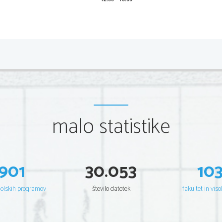
Pomen reformacije pri Slovencih:

Dobimo 
prvi
 slovenski knjigi 
1550
 – Katekizem i



gotici
. Gotica 
 bohoričica 
 gajica (č,ž,š; še dane
Dobimo svojo pisavo 
gotico
.

Dobimo 
temelje
 slovenskega knjižnega jezika.

V 
kulturnem
 smislu smo dohiteli druge evropske na

Pomembna je 
zavest
 o skupnosti vseh Slovencev, to

Trubar začenja svoje knjige.
malo statistike
   Trubarjev jezik je bil 
dolenjsko
 obarvan jezik ljubljanske
   Književno delo protestantov je posledica hotenja, da bi
zlasti sveto pismo, pa tudi želja, da bi narodu pomagali iz 
En regišter... ena postila
901
30.053
10
Odgovori na vprašanja:
1.
Trubar 
nasprotuje
 gradnji številnih cerkva, ker misl
šolskih programov
število datotek
fakultet in viso
in naročila svetnikov izmišljena, dokaže tako, da sv
2.
Vzrok, da je duhovščina dopuščala zidavo cerkva je t
babskim hudičevim marinem.
3.
Slaba izkušnja pri Trubarju je bila, da se je srečal 