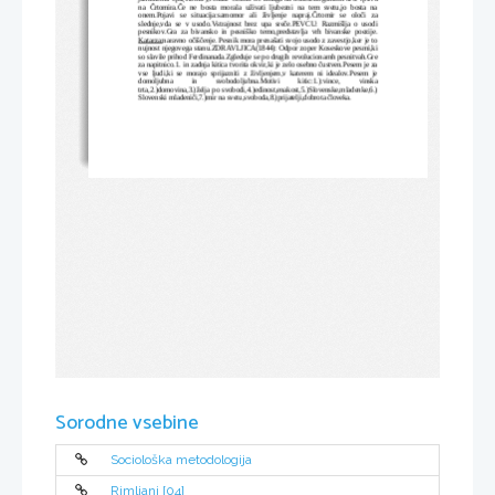
na Črtomira.Če ne bosta morala uživati ljubezni na tem svetu,jo bosta na
onem.Pojavi se situacija:samomor ali življenje napraj.Črtomir se oloči za
slednje,vda se v usodo.Vstrajnost brez upa sreče.PEVCU: Razmišlja o usodi
pesnikov.Gra za bivansko in pesniško temo,predstavlja vrh bivanske poezije.
Katarza:
naravno očiščenje. Pesnik mora prenašati svojo usodo z zavestjo,ker je to
nujnost njegovega stanu.ZDRAVLJICA(1844): Odpor zoper Koseskove pesmi,ki
so slavile prihod Ferdinanada.Zgleduje se po drugih revolucionarnh pesnitvah.Gre
za napitnico.1. in zadnja kitica tvorita okvir,ki je zelo osebno čustven.Pesem je za
vse ljudi,ki se morajo sprijazniti z življenjem,v katerem ni idealov.Pesem je
domoljubna   in   svobodoljubna.Motivi   kitic:1.):vince,   vinska
trta,2.)domovina,3.)želja po svobodi,4.)edinost,enakost,5.)Slovenske,mladenke,6.)
Slovenski mladeniči,7.)mir na svetu,svoboda,8.)prijatelji,dobrota človeka.
Sorodne vsebine
Sociološka metodologija
Rimljani [04]