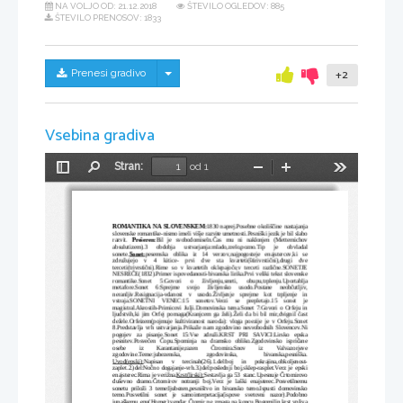
NA VOLJO OD:
21.12.2018
ŠTEVILO OGLEDOV: 885
ŠTEVILO PRENOSOV: 1833
Skrij/prikaži meni
Prenesi gradivo
+2
Vsebina gradiva
Stran:
od 1
Preklopi
Najdi
Pomanjšaj
Povečaj
Orodja
stransko
vrstico
ROMANTIKA NA SLOVENSKEM:
1830 naprej.Posebne okoliščine nastajanja
slovenske romantike-nismo imeli višje razvite umetnosti.Pesniški jezik je bil slabo
razvit.
 Prešeren:
Bil je svobodomiseln.Čas mu ni naklonjen (Metternichov
absulutizem).3   obdobja   ustvarjanja:mlado,zrelo,pozno.Tip   je   obvladal
sonete.
Sonet:
pesemska   oblika   iz   14   verzov,najpogosteje   enajstercev,ki   se
združujejo   v   4   kitice-   prvi   dve   sta   kvarteti(štirivrstični),drugi   dve
terceti(trivrstični).Rime so v kvartetih oklepajoče,v terceti različne.SONETJE
NESREČE(1832).Primer ispovedanosti-bivanska lirika.Prvi veliki tekst slovenske
romantike.Sonet   5:Govori   o   življenju,smrti,   obupu,trplenju.Uportablja
metafore.Sonet   6:Sprejme   svojo   življensko   usodo.Postane   neobčutljiv,
neranljiv.Resignacija-vdanost   v   usodo.Življenje   sprejme   kot   trpljenje   in
vstraja.SONETNI   VENEC:15   sonetov.Verzi   se   prepletajo.15   sonet   je
magistral.Akrostih-Primicovi Julji.Domovinska tema.Sonet 7:Govori o Orfeju in
ljudstvih,ki jim Orfej pomaga(Kranjcem ga želi).Želi da bi bil mir,dvignil čast
dežele.Orfeizem(pojmuje kultiviranost naroda): vloga poezije je v Orfeju.Sonet
8.Predstavlja vrh ustvarjanja.Prikaže nam zgodovino nesvobodnih Slovencev.Ni
pogojev   za   pisanje.Sonet   15:Vse   združi.KRST   PRI   SAVICI:Lirsko   epska
pesnitev.Posvečen Čopu.Spominja na dramsko obliko.Zgodovinsko ispričane
osebe   iz   Karantanije,razen   Čtromira.Snov   iz   Valvazorjeve
zgodovine.Teme:jubezenska,     zgodovinska,     bivanska,pesniška.
Uvod(epski):
Napisan   v   tercinah(26).1.del:boj   in   pokrajina,obkoljenost-
zaplet.2.)del:Nočno dogajanje-vrh.3.)del:poslednji boj,sklep-rasplet.Verz je epski
enajsterec.Rima je verižna.
Krst(lirski):
Sestavlja ga 53  stanc.Upesnuje Črtomirovo
duševno dramo.Črtomirov notranji boj.Verz je laški enajsterec.Posvetilnemu
sonetu priloži 3 teme:ljubezen,pesništvo in bivansko temo.Ispusti domovinsko
temo.Posvetilni   sonet   je   samointerpetacija(ispove   svetovni   nazor).Podobno
junaškemu epu(Homer),vendar Čtomir ne zmaga na koncu.Bogomilin krst vpliva