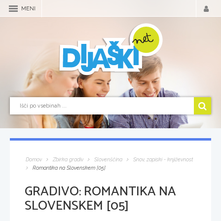
MENI
Domov
Zbirka gradiv
Slovenščina
Snov, zapiski - književnost
Romantika na Slovenskem [05]
GRADIVO:
ROMANTIKA NA
SLOVENSKEM [05]