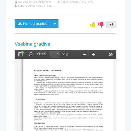
NA VOLJO OD:
21.12.2018
ŠTEVILO OGLEDOV: 1178
ŠTEVILO PRENOSOV: 3107
Skrij/prikaži meni
Prenesi gradivo
+1
Vsebina gradiva
Stran:
od 5
Preklopi
Najdi
Pomanjšaj
Povečaj
Orodja
stransko
vrstico
ROMANTIKA NA SLOVENSKEM
FRANCE PREŠEREN (1800-1849)
Izdal je samo eno pesniško zbirko - Poezije (1847) in v prvi izdaji ni bilo deležno nobene kritike. 17 let pozneje spet
Stritar izda Poezije in ga poviša do današnje "slave" (Kar je za Angleže Shakespear je za nas Prešeren). Izpostavi
genialnost tega avtorja. 
Dosedaj je bila večinoma nabožna ali poučna vsebina, Prešeren pa literaturo povzdigne na estetski kriterij
(dosedaj ni povdarjene osebnosti, osebnosti osvobojenega subjekta). Pomembno je, da je ta preskok opravil sam.
Pisal je v SLOVENŠČINI, kar je bilo začasa Metternicha "delikatno".
Jernej Kopitar oceni njegove pesmi, da so še slabo opiljene in naj še počaka (slovenščini ne prisodi kakovosti za
visoko literaturo). 
Prešeren s svojo poezijo poviša jezik na visoko ravan. Piše jo za intelektualce, razvit narod. Tedaj še nimamo
slovenščine v šolah in uradih. Njegova nehvaležna vloga je, da je bil do smrti zaničevan osebek (majhen narod ne
prenese velikega pesnika), po smrti pa mit. 
ŽIVLJENJEPIS
Zanj je značilna dvojnost med zunajno (zapita, nepomembna osebnost) in notranjo (širina, veličina duha) biografijo. 
Rodil se je 3.12.1800 v Vrbi. Bil je 3. od 8 otrok. V Ribnici je končal dva razreda. V Ljubljani je končal šolanje
(1821). Mati so hoteli, da bi France šel za duhovnika, a on se je odločil za pravo na Dunaju. Konča leta 1826 in 28-
ega leta postane doktor. Naredi sodni izpit v Celovcu. Politično se že udejstvuje. Sprl se je z ispraševalci na izpitu,
zato dobi najmanjšo zadostno oceno. Tik pred smrtjo mu dajo samostojno pisarno v Kranju, ki pa ni bila pomembna.
Zunanji dejavniki mu niso dovolili napredovati. Umre leta 1849 zaradi ciroze jeter. Zadnja stopnja resignacije.
ODNOS DO ŽENSK = DVOPOLNOST
1.) Visoka poduhovljena ljubezen do Primicove Julije, popolnoma neuresničljiva, pride samo do nadiha - 2 cikla:
Sonetni venec, Gazele.
2.) Praktično - relana ljubezen z Ano Jerovškovo, trije nezakonski otroci (Rezka, France in Ernestina, ki ohrani
spomin nanj). 
PESNIŠKI OPUS
Do leta 1828 je na Dunaju. Ko se vrne, natančno ve, kaj ga čaka. Čaka ga provincialno okolje in se zelo strezni
(Čopu: "Kar sem dosedaj pisal, so same otročarije"). 
Večina njegovih pesmi pride v visoko literaturo. Bil je zelo samokritičen. Leta 1827 v Ilirskem lisu objavi pesem