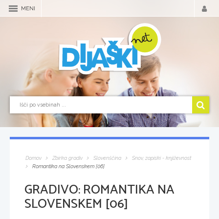
MENI
Domov
Zbirka gradiv
Slovenščina
Snov, zapiski - književnost
Romantika na Slovenskem [06]
GRADIVO:
ROMANTIKA NA
SLOVENSKEM [06]