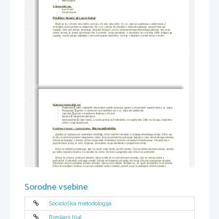
Mile Klopčič
-
V dramatiki sta:
Ivan Potrč
-
Ferdo Kozak
-
Prežihov Voranc ali Lovro Kuhar
   Rodil se je v 19.stol. leta 1893, umrl je v 20.stol. leta 1950. V 1.sv. vojni je sodeloval v soški fronti. Z 
avstrijske strani preide na italijansko. Po 1.sv. vojni je bil vključen v delavsko gibanje, zaradi česar ga 
zaprejo. Zelo rad potuje, prepotuje večji del Evrope v okviru mednarodnega delavskega gibanja. Ker se je 
stalno skrival, je stalno spreminjal ime in priimek, svojo identiteto. V domovino se vrne leta 1939. Italijani ga 
zaprejo, Nemci pa ga odpeljejo v koncentracijsko taborišče. Umrl je v Mariboru zaradi težav s srcem.
Njegova znana dela so:

Doberdob 
 eden najboljših slovenskih vojnih romanov, govori o slovenskih vojakih med 1.sv. vojno
-

Požganica 
 govori o razmerah na Koroškem po 1.sv. vojno do plebiscita
-

Jamnica 
 govori o kmečkem življenju v 20.stol.
-

Solzice 
 mladinska literatura
-

Samorastniki 
 cikel novel, 1.novela je Boj na Požiralniku; to napiše leta 1934 na Dunaju. Izide leta 
-
1935 v reviji Sodobnost.
Boj na požiralniku
Prežihov Voranc – Lovro Kuhar: 
   Zgodba je napisana po pisateljevi domišljiji, strne različne izkušnje iz svojega domačega okolja. Dihur naj 
bi bil v marsičem pooben njegovemu očetu. Boj na požiralniku prikazuje bajtarje z roba slovenskega ozemlja.
Dihurji se bojujejo z zemljo, njihovo bojevanje simbolizira trmasto vztrajanje in kljubovanje. Dihurjev boj s 
požiralnikom je boj za smrt, življenje, ohranjamo svojo identiteto in pripadnost zemlji.
   Dihur se udeleži predavanja, kjer se nauči, kako lahko izsušiš zemljo. Človek lahko obvlada zemljo, zemlja 
pa lahko napada človeka. Za rezultat ne vemo. Na koncu pogineta tako Dihur kot požiralnik.
   Dihurji so trmasti, pretirano delavni, njihova hiša je na namočenem ozemlju, kjer se morajo boriti s 
požiralniki. Požiralniki uničujejo zemljo. Dihurji ne hrepenijo po dežju kot drugi. Dihurje zaznamuje krompir. 
Dihurjeva sinova ukradeta sosedu krompir, zato ju oče natepe. Skrijeta se, za njuno skrivališče ve le Micika. 
Dihur ima božjast. Dobi jo, ko ga oče odpelje nazaj k pastirju, potem ko je ta pobegnil. Dihurka pade v 
brazdo in z obrazom obrnjena v gnoj umre. Dihur še hodi s svakom delati v nemške dežele. Mladi dihur je šel
delati h kmetu Osojniku. Hči Micika po materini smrti prevzame gospodinjstvo. Delo je najbolj pomembno, ne
pa cerkev ali šola. Dihur uči otroke sam ob poletnih nedeljah. Dihurji sanjajo o lepši prihodnosti. Dihur se bori
z novim požiralnikom 5 dni. Najprej se zdi, da je požiralnik premagan, potem pa ta dihurja poje. Dihurji 
najprej obdelujejo zemljo s kravo, potem pa vzredijo dva vola (bavšeja). Ker ne dobijo dovolj hrane, so šibki 
Sorodne vsebine
in suhi. Dihurji svoje živali zelo mučijo, zato oba vola pogineta. Dihurjevi otroci ne želijo, da bi kdo vedel za 
očetovo smrt. Povedo le Sušniku. Nato pridejo vsi na dvorišče. Zemljo prodajo.
Sociološka metodologija
Rimljani [04]