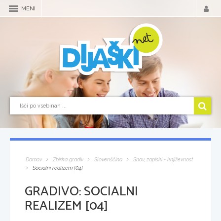
MENI
Domov
Zbirka gradiv
Slovenščina
Snov, zapiski - književnost
Socialni realizem [04]
GRADIVO:
SOCIALNI
REALIZEM [04]