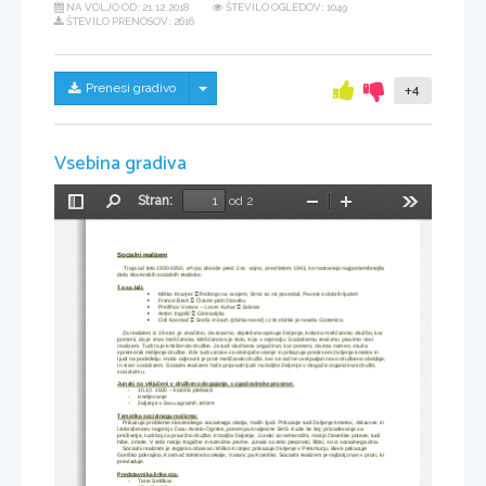
NA VOLJO OD:
21.12.2018
ŠTEVILO OGLEDOV: 1049
ŠTEVILO PRENOSOV: 2616
Skrij/prikaži meni
Prenesi gradivo
+4
Vsebina gradiva
Stran:
od 2
Preklopi
Najdi
Pomanjšaj
Povečaj
Orodja
stransko
vrstico
Socialni realizem
    Traja od leta 1930-1950, vrh pa doseže pred 2.sv. vojno, pred letom 1941, ko nastanejo najpomembnejša 
dela slovenskih socialnih realistov.
To so bili:

Miško Kranjec 
 Režonja na svojem, Strici so mi povedali, Povest o dobrih ljudeh


France Bevk 
 Človek proti človeku


Prežihov Voranc – Lovro Kuhar 
 Solzice


Anton Ingolič 
 Gimnazijka


Ciril Kosmač 
 Sreča in kruh (zbirka novel); iz te zbirke je novela Gosenica

   Za realizem iz 19.stol. je značilno, da stvarno, objektivno opisuje življenje, kritizira meščansko družbo, kar 
pomeni, da je snov meščanska. Meščanstvo je tisto, ki je v ospredju. Socialnemu realizmu pravimo novi 
realizem. Tudi ta je kritičen do družbe. Je tudi družbeno angažiran, kar pomeni, da ima namen, skuša 
spremeniti mišljenje družbe, išče tudi vzroke za obstoječe stanje in prikazuje predvsem življenje kmetov in 
ljudi na podeželju. Hoče odpraviti je proti meščanski družbi, ker se začne uveljavljati novo družbeno obdobje,
in sicer socializem. Socialni realizem hoče pripraviti ljudi na boljše življenje v drugače organizirani družbi, 
socializmu. 
Junaki so vključeni v družbeno dogajanje, v zgodovinske procese:
10.10. 1920 – koroški plebiscit
-
izseljevanje
-
življenje v času agrarnih reform
-
Tematika socialnega realizma:
   Prikazuje probleme slovenskega socialnega okolja, malih ljudi. Prikazuje tudi življenje kmetov, delavcev in 
izobražencev najprej v času Avstro-Ogrske, potem pa kraljevine SHS- Kaže še boj; prizadevanje za 
preživetje, tudi boj za pravično družbo in boljše življenje. Junaki so neheroični, nosijo človeške poteze, tudi 
hibe, zmote. V sebi nosijo tragične in komične prvine. Junaki so zelo preprosti, šibki, so iz socialnega dna.
   Socialni realizem je regijsko obarvan. Miško Kranjec prikazuje življenje v Prekmurju, Bevk prikazuje 
Goriško pokrajino, Kosmač tolminsko okolje, Voranc pa Koroško. Socialni realizem je najbolj znan v prozi, ki 
prevladuje.
Predstavnika lirike sta:
Tone Seliškar
-