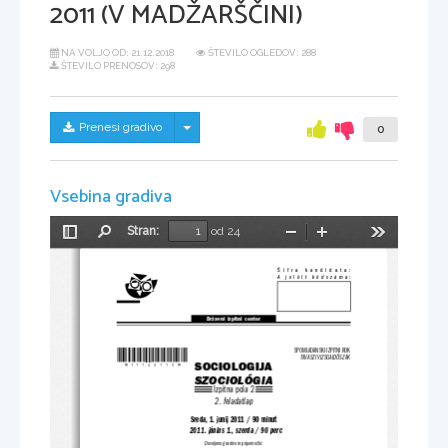
2011 (V MADŽARŠČINI)
NA VOLJO OD:
21.12.2018
ŠTEVILO OGLEDOV: 288
ŠTEVILO PRENOSOV: 298
Skrij/prikaži meni
Prenesi gradivo
0
Vsebina gradiva
Stran:
od 24
Preklopi
Najdi
Pomanjšaj
Povečaj
Orodja
stransko
vrstico
Šifra  kandidata:
A jelölt kódszáma:
Državni  izpitni  center
*M11152112M*
SPOMLADANSKI IZPITNI ROK
TAVASZI VIZSGAIDŐSZAK
SOCIOLOGIJA
SZOCIOLÓGIA
Izpitna pola 2
2. feladatlap
Sreda, 1. junij 2011 / 90 minut
2011. június 1., szerda / 90 perc
Dovoljeno gradivo in pripomočki: