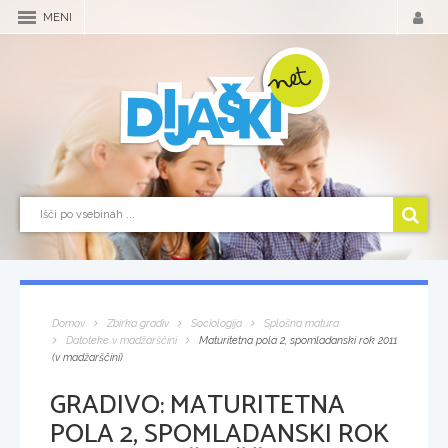
MENI
Domov
Zbirka gradiv
Sociologija
Splošna matura
Datoteke v madžarščini
Maturitetna pola 2, spomladanski rok 2011
(v madžarščini)
GRADIVO:
MATURITETNA
POLA 2, SPOMLADANSKI ROK