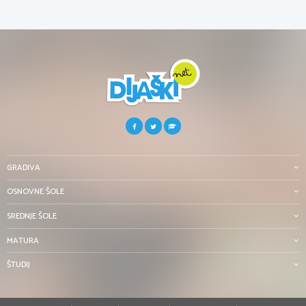
GRADIVA
OSNOVNE ŠOLE
SREDNJE ŠOLE
MATURA
ŠTUDIJ