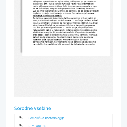
vklopimo z pritiskom na tipko vklop, izklopimo pa jo z tipko za 
izklop (on, off). Tukaj je tudi funkcija »auto« za avtomatični 
način vklopa oziroma izklopa luči. Ta nam ne pomaga le s tem, 
da se luč vklopi, ampak tudi popravi sliko (svetlost, kontrast). 
Luč pa ima tudi stranski učinek, to pomeni, da se poleg svetlosti
dodatno izrablja tudi baterija oziroma čas delovanja kamere.
Polnjenje in menjava baterij:
Če želimo napolniti baterijo to lahko naredimo z 2-mi kabli, ki 
smo ju dobili ob nakupu naše kamere. 1. način je takšen. Kabel 
ima na eni strani vmesnik za navadno vtičnico (220V), na drugi 
strani pa priključek za posebno vtičnico v kameri imenovano 
DV, kar pomeni digital video. 2. način pa je, da priključimo 
računalniški kabel v računalnik, in tako polnjenje poteka preko 
električne energije, ki jo dobi računalnik. Če polnjenje poteka 
brez težav, začne utripati manjša luč na vrhu kamere. Menjava 
baterij pa je preprosta. Na desni strani kamere je gumb na 
katerem piše izpust baterije. Pritisnemo ga in baterijo 
povlečemo navzgor. Ko vzamemo novo baterijo jo povlečemo 
navzdol in, ko zaslišimo klik pomeni, da je baterija na mestu.
Sorodne vsebine
Sociološka metodologija
Rimljani [04]