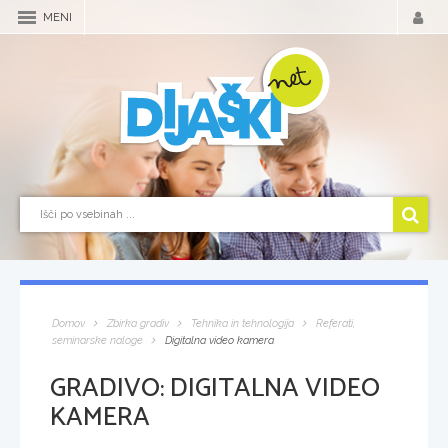
MENI
Domov
Zbirka gradiv
Tehnika in tehnologija
Referati,
seminarske naloge
Digitalna video kamera
GRADIVO:
DIGITALNA VIDEO
KAMERA