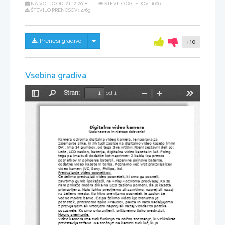
NA VOLJO OD:
21.12.2018
ŠTEVILO OGLEDOV: 1606
ŠTEVILO PRENOSOV: 2769
Skrij/prikaži meni
Prenesi gradivo
+10
Vsebina gradiva
Stran:
od 1
Preklopi
Najdi
Pomanjšaj
Povečaj
Orodja
stransko
vrstico
Digitalna video kamera
(Opis naprave in njenega delovanja)
Kamera oziroma digitalna video kamera, je naprava za 
zajemanje slike, ki jih tudi zapiše na digitalno video kaseto (mini
DV). Ima 14 gumbov, od tega 3-je vrtljivi. Njeni sestavni deli so: 
Leče, LCD zaslon, baterija, digitalna video kaseta in luč. Poleg 
tega pa ima tudi dodatke kot naprimer: 2 kabla (za prenos 
posnetkov in polnjenje baterij), rezervne polnjive baterije, 
dodatne video kasete in torba. Poznamo več vrst proizvajalcev 
video kamer: JVC, Sony, Philips, itd.
Predvajanje video posnetkov:
Če želimo predvajati video posnetek, ki smo ga posneli, 
zavrtimo gumb (pokažeš), na »Play« oziroma predvajaj. Ko se 
nam prikaže modra slika na LCD zaslonu pomeni, da je kaseta 
pripravljena. Nato lahko previjemo ali zavrtimo, naprej ali nazaj 
na željeno mesto. Ko hitro previjamo posnetek je zaslon še 
vedno modre barve. Če pa želimo videti kje trenutno je 
posnetek, pritisnemo tipko »Pause«, pavza in nato nadaljujemo 
z previjanjem ali vrtenjem naprej ali nazaj vendar to poteka 
počasneje. Ko smo pripravljeni, pritisnemo tipko predvajaj.
Nočno snemanje:
Video kamera ima tudi funkcijo za nočno snemanje, ki velikokrat
predstavlja težavo. Na srečo je na kameri tudi luč, ki jo 