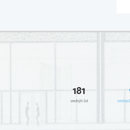
181
srednjih šol
srednje