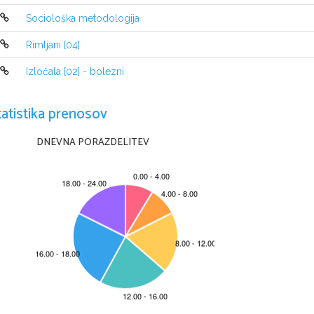
Sociološka metodologija
Dieselski motor je vrst
•
Rimljani [04]
notranjim zgorerevanje
Izločala [02] - bolezni
nemški inženir Rudolf 
tatistika prenosov
DNEVNA PORAZDELITEV