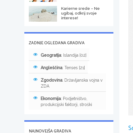
Karierne srede – Ne
ugibaj, odkrij svoje
interese!
ZADNJE OGLEDANA GRADIVA
Geografija
: Islandija [02]
Angleščina
: Tenses [21]
Zgodovina
: Državljanska vojna v
ZDA
Ekonomija
: Podjetništvo,
produkcijski faktorji, stroški
S
NAJNOVEJŠA GRADIVA