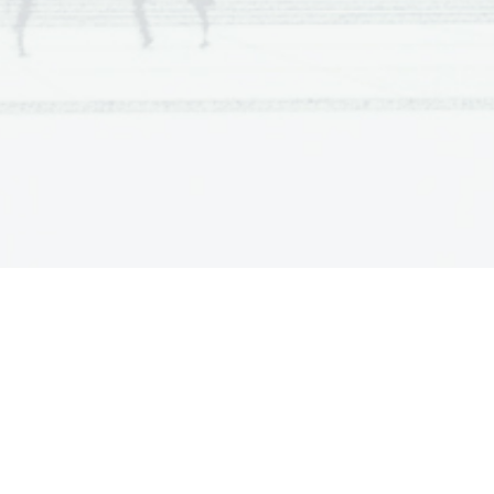
iskom vbrizgava v valj 