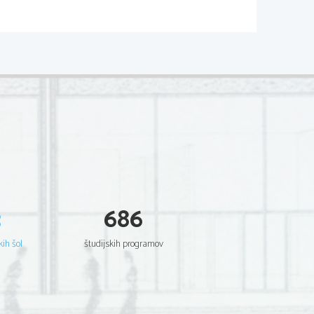
orja
, za gorivo pa 
 mu po domače pravimo 
povzroči visoka 
3
686
ogreje močno stisnjen 
kih šol
študijskih programov
stvari temperature, ki 
ature plinskega olja. 
j pomešano z zrakom, 