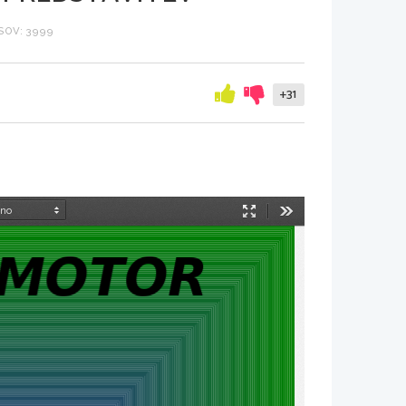
SOV: 3999
+31
Način
Orodja
predstavitve
 MOTOR