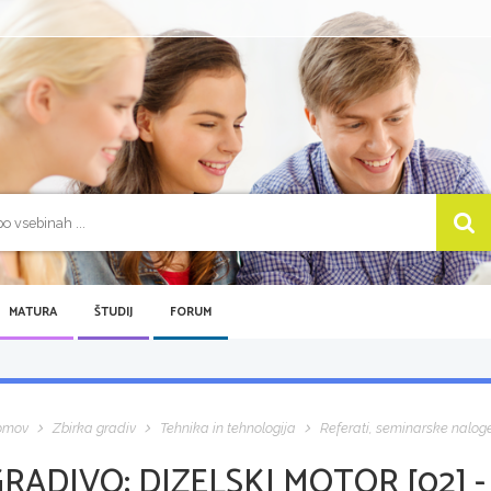
MATURA
ŠTUDIJ
FORUM
omov
Zbirka gradiv
Tehnika in tehnologija
Referati, seminarske nalog
GRADIVO:
DIZELSKI MOTOR [02] 