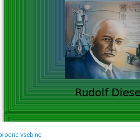
Rudolf Diese
Dieselski
orodne vsebine