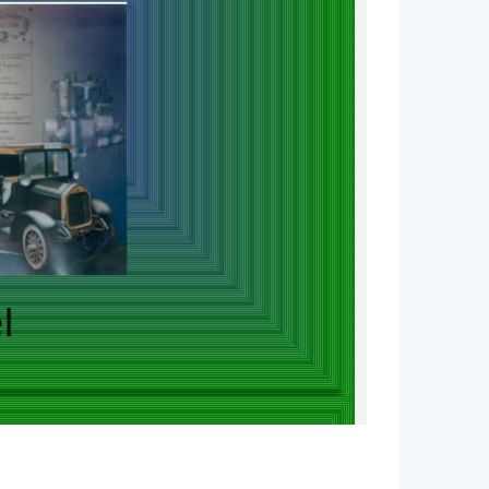
l
 motor