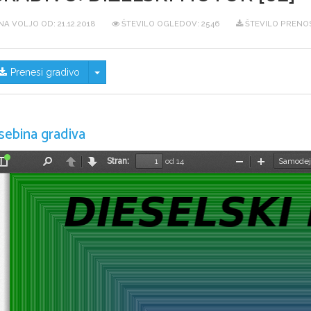
NA VOLJO OD:
21.12.2018
ŠTEVILO OGLEDOV: 2546
ŠTEVILO PRENO
Skrij/prikaži meni
Prenesi gradivo
sebina gradiva
Stran:
od 14
Preklopi
Najdi
Nazaj
Naprej
Pomanjšaj
Povečaj
stransko
vrstico
DIESELSKI