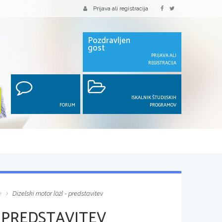
Prijava ali registracija
Pozdravljen
gost
PRIJAVA ALI
REGISTRACIJA
ISKALNIK ŠTUDIJSKIH
FORUM
PROGRAMOV
e
Dizelski motor [02] - predstavitev
- PREDSTAVITEV