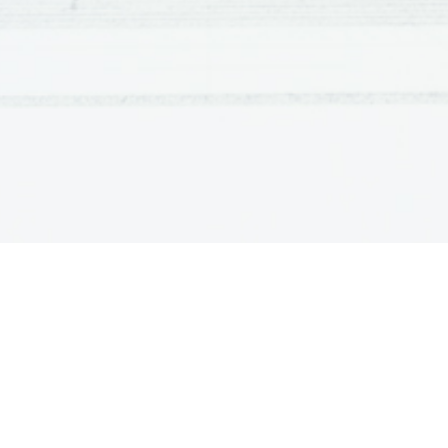
marveč ga pod visokim prit
posebna šoba.