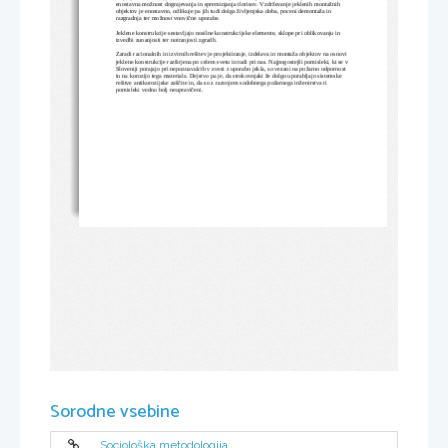
enostavna možnost dograjevanja in spreminjanja tlorisov. Vzdrževanje jeklenih montažnih 
objektov je enostavno, odlikuje pa jih tudi dolga življenjska doba, poceni demontaža in 
razgradnja ter možnost vnovične uporabe.
Jeklene konstrukcije sestavljajo nosilne konstrukcijske elemente, sklope pri oblikovanju in 
izvedbi zunanjosti ter notranjosti zgradb.
Zaradi racionalnih in izvirnih rešitev je projektiranje, izdelava in montaža objektov na osnovi 
jeklene konstrukcije razširjena po celem svetu in tudi pri nas. Najpogostejši pomisleki, ki se v
Sloveniji porajajo pri nepoznavalcih v zvezi z uporabo jekla, so vezani na požarno odpornost 
in na korozijo tega materiala. Dejstvo pa je, da strokovnjaki že dolgo uporabljajo sistemske 
rešitve antikorozijske zaščite in, da so z razvojem sodobnega požarnega inženirstva ti 
pomisleki vedno bolj neupravičeni.
Sorodne vsebine
Sociološka metodologija