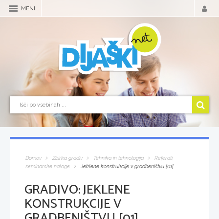
MENI
Domov
Zbirka gradiv
Tehnika in tehnologija
Referati,
seminarske naloge
Jeklene konstrukcije v gradbeništvu [01]
GRADIVO:
JEKLENE
KONSTRUKCIJE V
GRADBENIŠTVU [01]