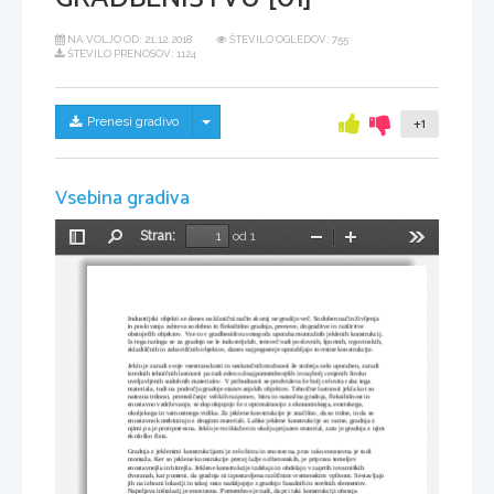
NA VOLJO OD:
21.12.2018
ŠTEVILO OGLEDOV: 755
ŠTEVILO PRENOSOV: 1124
Skrij/prikaži meni
Prenesi gradivo
+1
Vsebina gradiva
Stran:
od 1
Preklopi
Najdi
Pomanjšaj
Povečaj
Orodja
stransko
vrstico
Industrijski objekti se danes na klasični način skoraj ne gradijo več. Sodoben način življenja 
in poslovanja zahteva sodobno in fleksibilno gradnjo, prenove, dograditve in razširitve 
obstoječih objektov. Vse to v gradbeništvu omogoča uporaba montažnih jeklenih konstrukcij. 
Iz tega razloga se za gradnjo ne le industrijskih, temveč tudi poslovnih, športnih, trgovinskih, 
skladiščnih in zabaviščnih objektov, danes najpogosteje uporabljajo tovrstne konstrukcije. 
Jeklo je zaradi svoje vsestranskosti in neskončnih možnosti že stoletja zelo uporaben, zaradi 
izrednih tehničnih lastnosti pa tudi eden od najpomembnejših in najbolj cenjenih široko 
uveljavljenih sodobnih materialov. V prihodnosti se predvideva še bolj celovita raba tega 
materiala, tudi na področju gradnje stanovanjskih objektov. Tehnične lastnosti jekla kot so 
natezna trdnost, premoščanje velikih razponov, hitra in natančna gradnja, fleksibilnost in 
enostavno vzdrževanje, se dopolnjujejo še z optimalnostjo z ekonomskega, estetskega, 
okoljskega in varnostnega vidika. Za jeklene konstrukcije je značilno, da so trdne, in da se 
enostavno kombinirajo z drugimi materiali. Lahke jeklene konstrukcije so varne, gradnja z 
njimi pa je protipotresna. Jeklo je reciklažen in okolju prijazen material, zato je gradnja z njim
ekološko čista. 
Gradnja z jeklenimi konstrukcijami je zelo hitra in enostavna, prav tako enostavna je tudi 
montaža. Ker so jeklene konstrukcije precej lažje od betonskih, je priprava temeljev 
enostavnejša in hitrejša. Jeklene konstrukcije izdelajo in obdelajo v zaprtih tovarniških 
dvoranah, kar pomeni, da gradnja ni izpostavljena različnim vremenskim vplivom. Sestavljajo
jih na izbrani lokaciji in takoj nato nadaljujejo z gradnjo fasadnih in strešnih elementov. 
Napeljava inštalacij je enostavna. Pomembno je tudi, da pri taki konstrukciji obstaja 