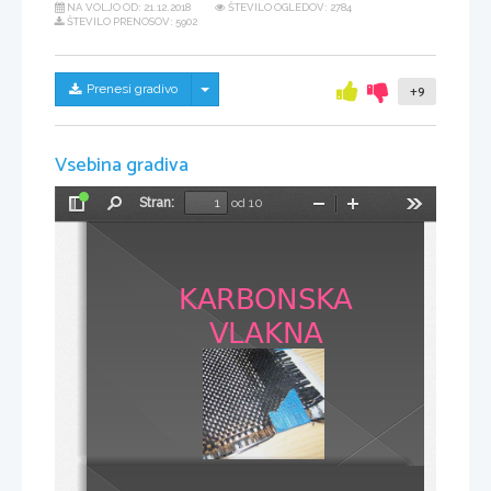
NA VOLJO OD:
21.12.2018
ŠTEVILO OGLEDOV: 2784
ŠTEVILO PRENOSOV: 5902
Skrij/prikaži meni
Prenesi gradivo
+9
Vsebina gradiva
Stran:
od 10
Preklopi
Najdi
Pomanjšaj
Povečaj
Orodja
stransko
vrstico
KARBONSKA 
VLAKNA