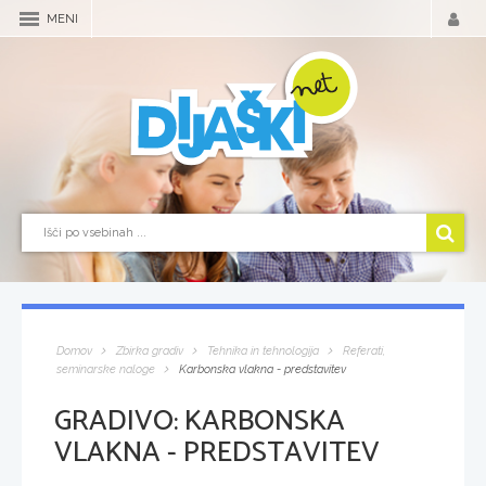
MENI
Domov
Zbirka gradiv
Tehnika in tehnologija
Referati,
seminarske naloge
Karbonska vlakna - predstavitev
GRADIVO:
KARBONSKA
VLAKNA - PREDSTAVITEV