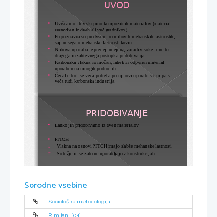
UVOD
Uvrščamo jih v skupino kompozitnih materialov (material 

sestavljen iz dveh ali več gradnikov)
Prepoznavna so predvsem po njihovih mehanskih lastnostih, 

saj presegajo mehanske lastnosti kovin
Njihova uporaba je precej omejena, zaradi visoke cene ter 

dragega in zahtevnega postopka pridobivanja
Karbonska vlakna so močan, lahek in odporen material 

uporaben na mnogih področjih
Čedalje bolj se veča potreba po njihovi uporabi s tem pa se 

veča tudi karbonska industrija
PRIDOBIVANJE
Lahko jih pridobivamo iz dveh materialov

PITCH

Vlakna na osnovi PITCH imajo slabše mehanske lastnosti
I.
So težje in se zato ne uporabljajo v konstrukcijah
II.
PAN (poliakrilnitril)

Vlakna na osnovi PAN imajo dobre mehanske lastnosti
1.
So lažja in imajo daljšo življensko dobo
Sorodne vsebine
2.
Najbolj razširjena karbonska vlakna na svetu
3.
Sociološka metodologija
Rimljani [04]