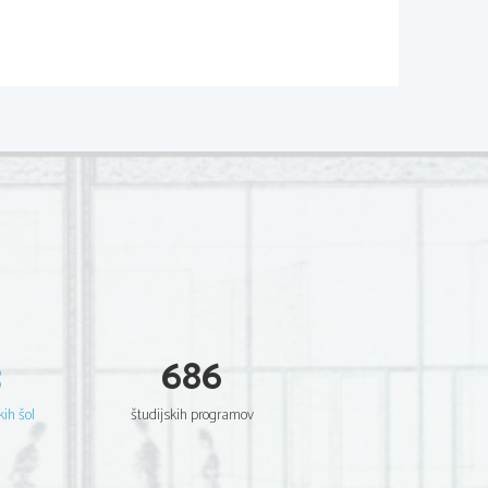
Končna energija 
je 
energija, ki jo dobi 
uporabnik. 
3
686
Koristna energija 
je 
energija za 
kih šol
študijskih programov
zadovoljevanje potreb 
uporabnika, n.pr. 