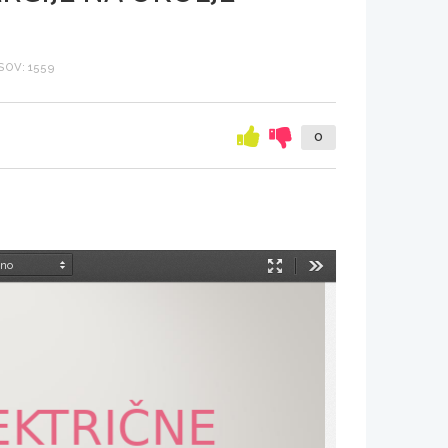
OV: 1559
0
Način
Orodja
predstavitve
EKTRIČNE 