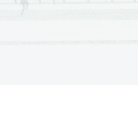
ki smo jo dobili s 
pretvorbo iz primarne.