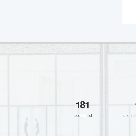
181
srednjih šol
srednje