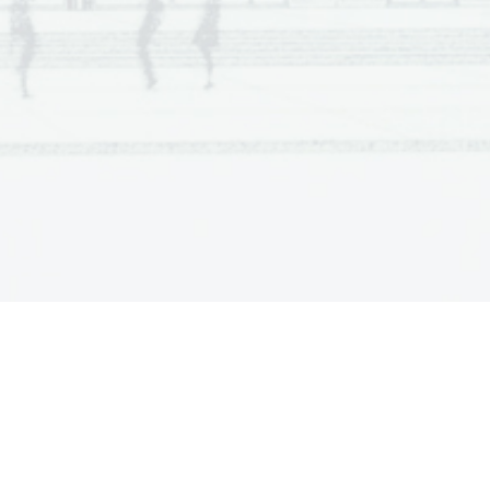
toplota na električni 
kuhalni pločši. 