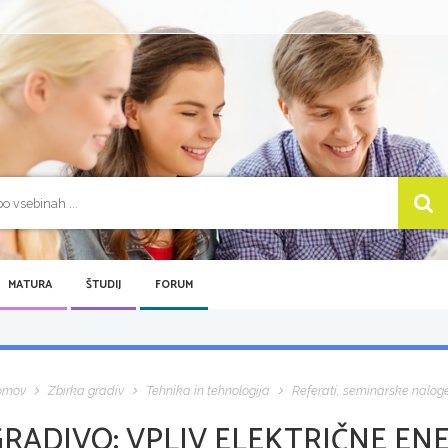
MATURA
ŠTUDIJ
FORUM
omov
Zbirka gradiv
Tehnika in tehnologija
Referati, seminarske nalog
GRADIVO:
VPLIV ELEKTRIČNE ENE