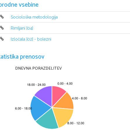
orodne vsebine
ELEKTRIČNA ENER
Sociološka metodologija
Rimljani [04]
•
Električna energija je 
Izločala [02] - bolezni
najbolj uporabna oblika 
energije. 
tatistika prenosov
•
Varovati bo treba 
DNEVNA PORAZDELITEV
gozdove, vode in 
obdelavna tla zaradi 
pridelovanja hrane, kajti 
tega ne bodo 
nadomestili čipi, 
roboti... 