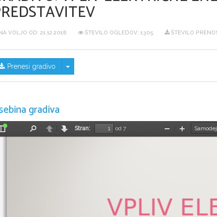
PREDSTAVITEV
NA VOLJO OD:
21.12.2018
ŠTEVILO OGLEDOV: 1305
ŠTEVILO PRENOS
Skrij/prikaži meni
Prenesi gradivo
sebina gradiva
Stran:
od 7
Preklopi
Najdi
Nazaj
Naprej
Pomanjšaj
Povečaj
stransko
vrstico
VPLIV EL