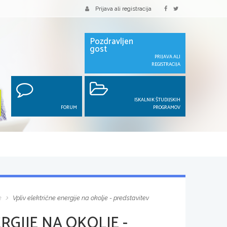
Prijava ali registracija
Pozdravljen
gost
PRIJAVA ALI
REGISTRACIJA
ISKALNIK ŠTUDIJSKIH
FORUM
PROGRAMOV
e
Vpliv električne energije na okolje - predstavitev
RGIJE NA OKOLJE -