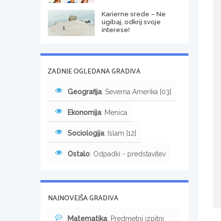
Karierne srede – Ne
ugibaj, odkrij svoje
interese!
ZADNJE OGLEDANA GRADIVA
Geografija
: Severna Amerika [03]
Ekonomija
: Menica
Sociologija
: Islam [12]
Ostalo
: Odpadki - predstavitev
NAJNOVEJŠA GRADIVA
Matematika
: Predmetni izpitni