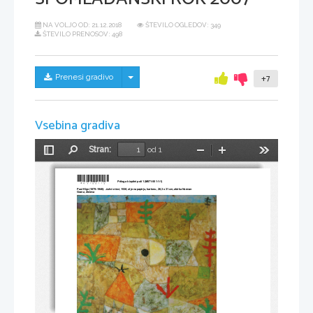
NA VOLJO OD:
21.12.2018
ŠTEVILO OGLEDOV: 349
ŠTEVILO PRENOSOV: 498
Skrij/prikaži meni
Prenesi gradivo
+7
Vsebina gradiva
Stran:
od 1
Preklopi
Najdi
Pomanjšaj
Povečaj
Orodja
stransko
vrstico
*M07155114*   
Priloga k izpitni poli 1 (M071-551-1-1) 
Paul Klee (1879–1940): 
Južni vrtovi, 1936
, olje na papirju, kartonu, 26,3 x 31 cm, zbirka Norman 
Granz, Ženeva 