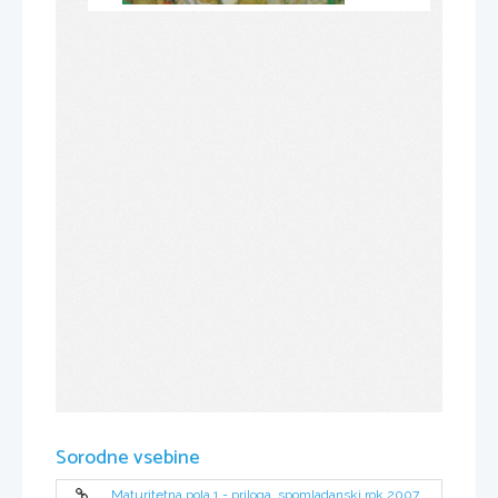
Sorodne vsebine
Maturitetna pola 1 - priloga, spomladanski rok 2007