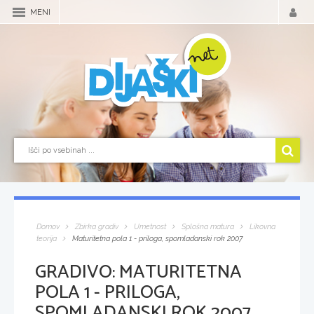
MENI
Domov
Zbirka gradiv
Umetnost
Splošna matura
Likovna
teorija
Maturitetna pola 1 - priloga, spomladanski rok 2007
GRADIVO:
MATURITETNA
POLA 1 - PRILOGA,
SPOMLADANSKI ROK 2007