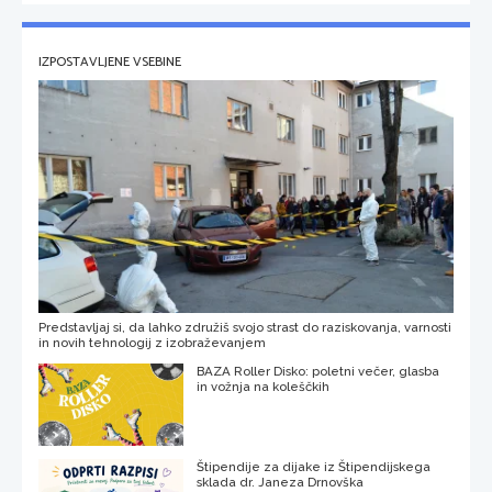
IZPOSTAVLJENE VSEBINE
Predstavljaj si, da lahko združiš svojo strast do raziskovanja, varnosti
in novih tehnologij z izobraževanjem
BAZA Roller Disko: poletni večer, glasba
in vožnja na koleščkih
Štipendije za dijake iz Štipendijskega
sklada dr. Janeza Drnovška