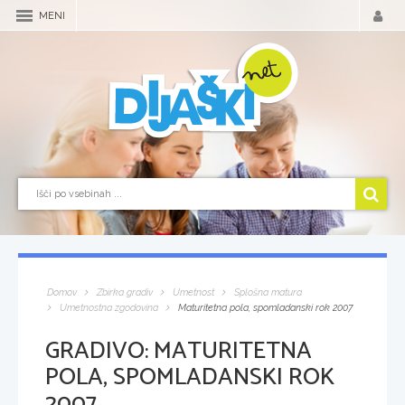
MENI
Domov
Zbirka gradiv
Umetnost
Splošna matura
Umetnostna zgodovina
Maturitetna pola, spomladanski rok 2007
GRADIVO:
MATURITETNA
POLA, SPOMLADANSKI ROK
2007