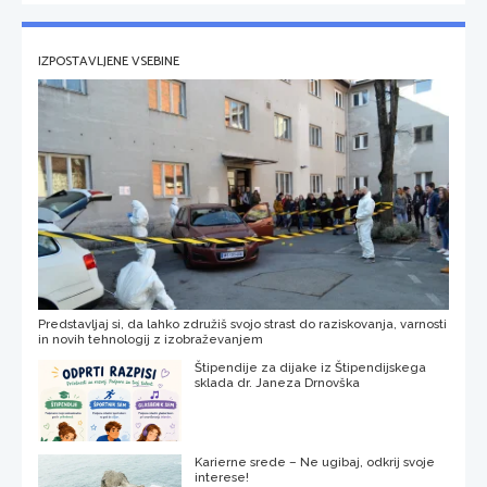
IZPOSTAVLJENE VSEBINE
Predstavljaj si, da lahko združiš svojo strast do raziskovanja, varnosti
in novih tehnologij z izobraževanjem
Štipendije za dijake iz Štipendijskega
sklada dr. Janeza Drnovška
Karierne srede – Ne ugibaj, odkrij svoje
interese!