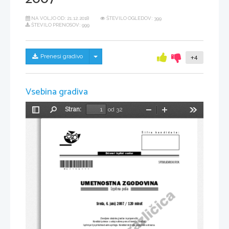
NA VOLJO OD:
21.12.2018
ŠTEVILO OGLEDOV: 399
ŠTEVILO PRENOSOV: 999
Skrij/prikaži meni
Prenesi gradivo
+4
Vsebina gradiva
Stran:
od 32
Preklopi
Najdi
Pomanjšaj
Povečaj
Orodja
stransko
vrstico
Šifra kandidata:
Državni  izpitni  center
*M07156111*
SPOMLADANSKI ROK
UMETNOSTNA ZGODOVINA
Izpitna pola
Sreda, 6. junij 2007 / 120 minut
Dovoljeno dodatno gradivo in pripomočki:
Kandidat prinese s seboj nalivno pero ali kemični svinčnik.
Izpitni poli je priložena barvna priloga. Kandidat dobi dva ocenjevalna obrazca.