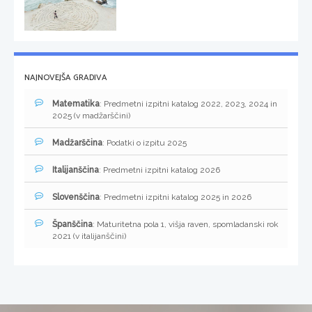
NAJNOVEJŠA GRADIVA
Matematika
: Predmetni izpitni katalog 2022, 2023, 2024 in
2025 (v madžarščini)
Madžarščina
: Podatki o izpitu 2025
Italijanščina
: Predmetni izpitni katalog 2026
Slovenščina
: Predmetni izpitni katalog 2025 in 2026
Španščina
: Maturitetna pola 1, višja raven, spomladanski rok
2021 (v italijanščini)