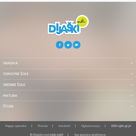
GRADIVA
OSNOVNE ŠOLE
SREDNJE ŠOLE
MATURA
ŠTUDIJ
Pogoji uporabe
Pravila
Kontakt
Oglaševanje
ISSN 1581-923X
© Dijaški.net 2000-2026
Vse pravice pridržane