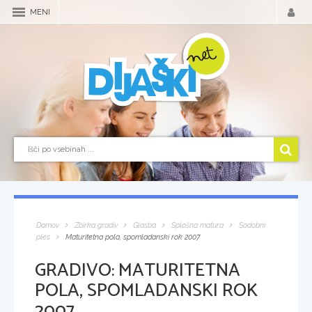
MENI
Domov
Zbirka gradiv
Glasba
Splošna matura
Sodobni
ples
Maturitetna pola, spomladanski rok 2007
GRADIVO:
MATURITETNA
POLA, SPOMLADANSKI ROK
2007