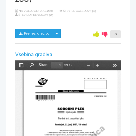
NA VOLJO OD:
21.12.2018
ŠTEVILO OGLEDOV: 309
ŠTEVILO PRENOSOV: 325
Skrij/prikaži meni
Prenesi gradivo
0
Vsebina gradiva
Stran:
od 12
Preklopi
Najdi
Pomanjšaj
Povečaj
Orodja
stransko
vrstico
Šifra  kandidata:
Državni  izpitni  center
*M07163111*
SPOMLADANSKI ROK
SODOBNI PLES
Izpitna pola
Posebni test za sodobni ples
Ponedeljek, 11. junij 2007 / 90 minut
Dovoljeno dodatno gradivo in pripomočki:
Kandidat prinese s seboj nalivno pero ali kemični svinčnik, svinčnik, šilček in radirko.
Kandidat dobi dva ocenjevalna obrazca, dva konceptna lista in konceptni list z notnim črtovjem.