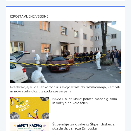
IZPOSTAVLJENE VSEBINE
Predstavljaj si, da lahko združiš svojo strast do raziskovanja, varnosti
in novih tehnologij z izobraževanjem
BAZA Roller Disko: poletni večer, glasba
in vožnja na koleščkih
Štipendije za dijake iz Štipendijskega
sklada dr. Janeza Drnovška