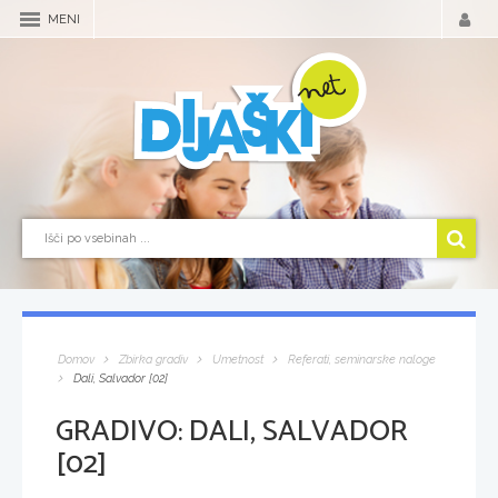
MENI
Domov
Zbirka gradiv
Umetnost
Referati, seminarske naloge
Dali, Salvador [02]
GRADIVO:
DALI, SALVADOR
[02]