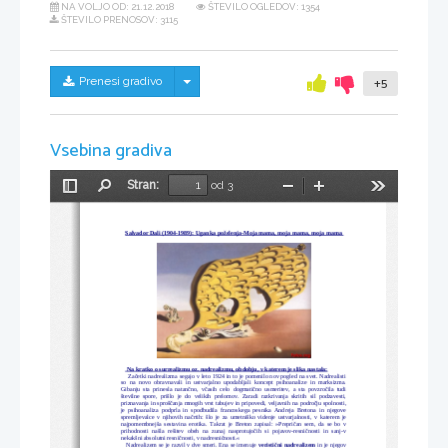
NA VOLJO OD:
21.12.2018
ŠTEVILO OGLEDOV: 1354
ŠTEVILO PRENOSOV: 3115
Skrij/prikaži meni
Prenesi gradivo
+5
Vsebina gradiva
Stran:
od 3
Preklopi
Najdi
Pomanjšaj
Povečaj
Orodja
stransko
vrstico
Salvador Dali (1904-1989): Uganka poželenja-Moja mama, moja mama, moja mama 
Na kratko o surrealizmu oz. nadrealizmu, obdobju, v katerem je slika nastala:
     Začetki nadrealizma segajo v leto 1924 in to je pomenilo nov pogled na svet. Nadrealisti
so   na   novo   obravnavali   in   ustvarjalno   upodabljali   koncept   psihoanalize   in   marksizma.
Gibanju   sta   prinesla   natančno,   včasih   celo   dogmatično   usmeritev,   a   sta   povzročila   tudi
številne   spore,   prišlo   je   do   velikih   prelomov.   Zaradi   razkrivanja   skritih   sil   podzavesti,
priznavanja in sproščanja mnogih vrst tabujev in pripovedi, veljavnih na področju spolnosti,
je   psihoanaliza   podprla   in   spodbudila   francoskega   pesnika   Andreja   Bretona   in   njegove
spremljevalce   v   njihovih   načrtih:   šlo   je   za   umetniško   videnje   ustvarjalnosti,   v   katerem   je
najpomembnejša   sestavina   erotika.   Takrat   je   Breton   zapisal:   »Prepričan   sem,   da   se   bo   v
prihodnosti   našla   rešitev   obeh   na   zunaj   nasprotujočih   si   pojavov-resničnosti   in   sanj-v
nekakšni absolutni resničnosti, v nadresničnosti.« 
   Nadrealizem se je razvil v dve smeri. Ena se imenuje 
veristični nadrealizem 
in je njegov