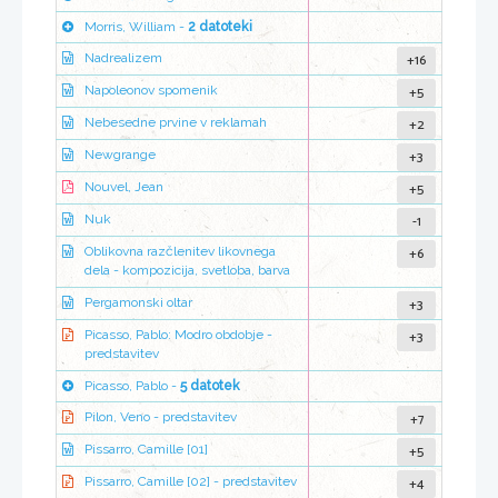
Morris, William -
2 datoteki
+16
Nadrealizem
+5
Napoleonov spomenik
+2
Nebesedne prvine v reklamah
+3
Newgrange
+5
Nouvel, Jean
-1
Nuk
+6
Oblikovna razčlenitev likovnega
dela - kompozicija, svetloba, barva
+3
Pergamonski oltar
+3
Picasso, Pablo: Modro obdobje -
predstavitev
Picasso, Pablo -
5 datotek
+7
Pilon, Veno - predstavitev
+5
Pissarro, Camille [01]
+4
Pissarro, Camille [02] - predstavitev