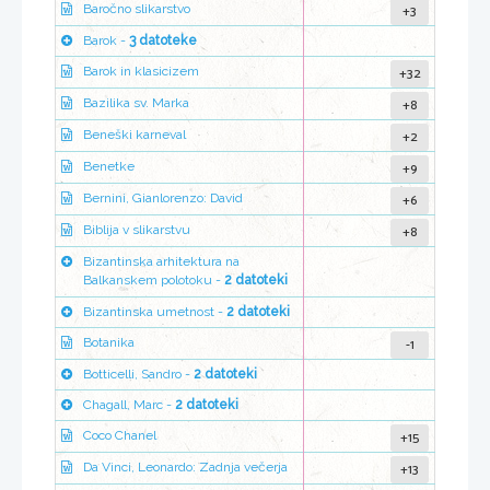
+3
Baročno slikarstvo
Barok -
3 datoteke
+32
Barok in klasicizem
+8
Bazilika sv. Marka
+2
Beneški karneval
+9
Benetke
+6
Bernini, Gianlorenzo: David
+8
Biblija v slikarstvu
Bizantinska arhitektura na
Balkanskem polotoku -
2 datoteki
Bizantinska umetnost -
2 datoteki
-1
Botanika
Botticelli, Sandro -
2 datoteki
Chagall, Marc -
2 datoteki
+15
Coco Chanel
+13
Da Vinci, Leonardo: Zadnja večerja