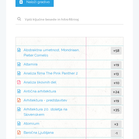
Naloži gradivo
+58
Abstraktna umetnost, Mondriaan,
Pieter Cornelis
+19
Altamira
+13
Analiza filma The Pink Panther 2
+10
Analiza likovnih del
+24
Antična arhitektura
+19
Arhitektura - predstavitev
+35
Arhitektura 20. stoletja na
Slovenskem
+3
Atomium
-1
Baročna Ljubljana