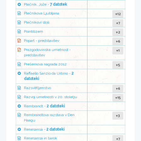
Plečnik, Jože -
7 datotek
+12
Plečnikova Ljubljana
+7
Plečnikovi stoli
+2
Pointilizem
+6
Popart - predstavitev
+1
Prazgodovinska umetnost -
predstavitev
+5
Prešernova nagrada 2012
Raffaello Sanzio da Urbino -
2
datoteki
+6
Razsvetljenstvo
+15
Razvoj umetnosti v 20. stoletju
Rembrandt -
2 datoteki
+3
Rembrandtova razstava v Den
Haagu
Renesansa -
2 datoteki
+7
Renesansa in barok