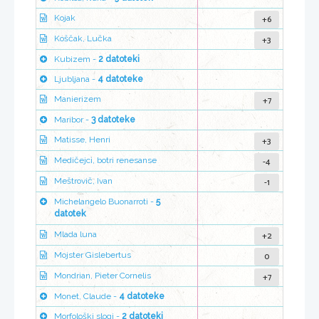
+6
Kojak
+3
Koščak, Lučka
Kubizem -
2 datoteki
Ljubljana -
4 datoteke
+7
Manierizem
Maribor -
3 datoteke
+3
Matisse, Henri
-4
Medičejci, botri renesanse
-1
Meštrovič, Ivan
Michelangelo Buonarroti -
5
datotek
+2
Mlada luna
0
Mojster Gislebertus
+7
Mondrian, Pieter Cornelis
Monet, Claude -
4 datoteke
Morfološki slogi -
2 datoteki