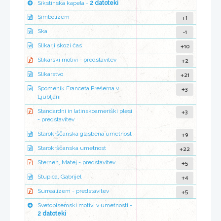
Sikstinska kapela -
2 datoteki
+1
Simbolizem
-1
Ska
+10
Slikarji skozi čas
+2
Slikarski motivi - predstavitev
+21
Slikarstvo
+3
Spomenik Franceta Prešerna v
Ljubljani
+3
Standardni in latinskoameriški plesi
- predstavitev
+9
Starokrščanska glasbena umetnost
+22
Starokrščanska umetnost
+5
Sternen, Matej - predstavitev
+4
Stupica, Gabrijel
+5
Surrealizem - predstavitev
Svetopisemski motivi v umetnosti -
2 datoteki