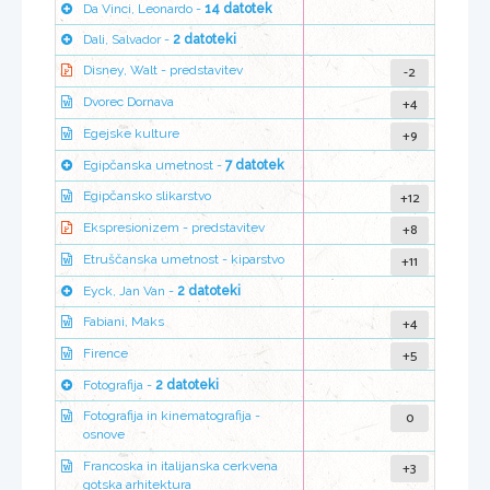
Da Vinci, Leonardo -
14 datotek
Dali, Salvador -
2 datoteki
-2
Disney, Walt - predstavitev
+4
Dvorec Dornava
+9
Egejske kulture
Egipčanska umetnost -
7 datotek
+12
Egipčansko slikarstvo
+8
Ekspresionizem - predstavitev
+11
Etruščanska umetnost - kiparstvo
Eyck, Jan Van -
2 datoteki
+4
Fabiani, Maks
+5
Firence
Fotografija -
2 datoteki
0
Fotografija in kinematografija -
osnove
+3
Francoska in italijanska cerkvena
gotska arhitektura