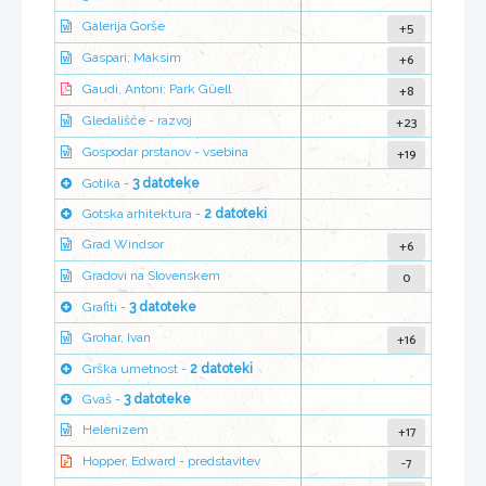
+5
Galerija Gorše
+6
Gaspari, Maksim
+8
Gaudi, Antoni: Park Güell
+23
Gledališče - razvoj
+19
Gospodar prstanov - vsebina
Gotika -
3 datoteke
Gotska arhitektura -
2 datoteki
+6
Grad Windsor
0
Gradovi na Slovenskem
Grafiti -
3 datoteke
+16
Grohar, Ivan
Grška umetnost -
2 datoteki
Gvaš -
3 datoteke
+17
Helenizem
-7
Hopper, Edward - predstavitev