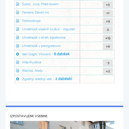
+3
Šubic, Jurij: Pred lovom
+1
Teniers, David ml.
+9
Tromostovje
0
Umetnost visokih kultur - zigurati
+15
Umetnost v očeh zgodovine
+6
Umetnost v prazgodovini
Van Gogh, Vincent -
6 datotek
-3
Villa Rustica
+2
Warhol, Andy
Zgodnji srednji vek -
2 datoteki
IZPOSTAVLJENE VSEBINE