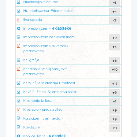
-4
Hrastoveljska cekrev
+4
Hundertwasser, Friedensreich
-2
Ikonografija
Impresionizem -
4 datoteke
+9
Impresionizem na Slovenskem
+4
Impresionizem v slikarstvu -
predstavitev
+6
Kaligrafija
+10
Kandinski, Vasilij Vasiljevič -
predstavitev
+17
Karolinška in otonska umetnost
+6
Kavčič, Franc: Salomonova sodba
+1
Kiparjenje iz lesa
+9
Kiparstvo - predstavitev
+9
Klasicizem v arhitekturi
+11
Klekljanje
Kobilca, Ivana -
9 datotek