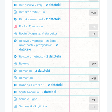
Renesansa v Italiji -
2 datoteki
+27
Rimska arhitektura
Rimska umetnost -
2 datoteki
+5
Robba, Francesco
+7
Rodin, Auguste: Vrata pekla
Rojstvo umetnosti - začetki
umetnosti v prazgodovini -
2
datoteki
Rojstvo umetnosti -
2 datoteki
+12
Rokoko
Romanika -
2 datoteki
+15
Romantika
Rubens, Peter Paul -
2 datoteki
Santi, Raffaello -
2 datoteki
+3
Schiele, Egon
+3
Semeniška knjižnica