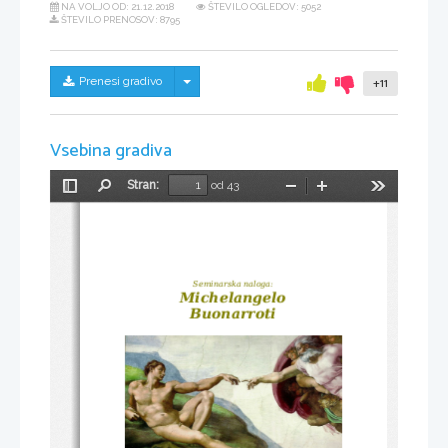
NA VOLJO OD:
21.12.2018
ŠTEVILO OGLEDOV: 5052
ŠTEVILO PRENOSOV: 8795
Skrij/prikaži meni
Prenesi gradivo
+11
Vsebina gradiva
Stran:
od 43
Preklopi
Najdi
Pomanjšaj
Povečaj
Orodja
stransko
vrstico
Seminarska naloga:
Michelangelo
Buonarroti