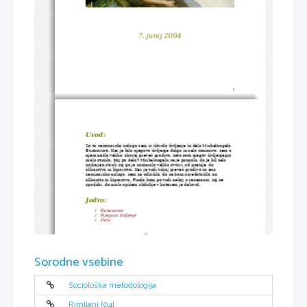
7. junij 2004
I
Uvod:
Za to seminarsko nalogo sem si izbrala življenje in delo Michelangela 
Buonarroti. Ker je bilo njegovo življenje dolgo in zelo zanimivo, sem o 
njem našla veliko, skoraj preveč gradiva, zato sem njegov življenjepis  
malo strnila. Kaj pa delo? Michelangelu se je poznalo, da je bil zelo 
nadarjen otrok saj ga je zanimalo veliko stvari, od poezije, do 
slikarstva in kiparstva. Ker je tudi tukaj preveč gradiva za eno 
seminarsko nalogo, sem se odločila, da se bom osredotočila na 
slikarsto in kiparstvo. Pisala bom pa tudi nekaj o renesansi, saj se 
spodobi, da malo opišem obdobje v katerem je deloval.
Jedro:
Renesansa

Njegovo življenje

Dela

Renesansa
V središču razmišljanja je bil sedaj človek in ne več bog. Kot zgled so 
si vzeli antiko, saj so jo pojemovali kot najbolj plodno obdobje 
Sorodne vsebine
zgodovine, čas, ko je človek dosegel vrhunec ustvarjalnosti. 
Renesansa se je razvila v krogu svobodomiselnih italijanskih mestnih 
držav z mogočnim meščanstvom na čelu. Umetnikom so zaupali 
pomembno vlogo. Od njih so pričakovali, da bodo palačam in vilam 
dali nove dimenzije, nov pomen in obliko, da bodo v marmor izklesali 
ali v bron ulili antične junake, da bodo sodobnike ovekovečili s 
Sociološka metodologija
portreti. Umetnik je kar naenkrat postal ena osrednjih osebnosti v 
renesančni družbi, pripadel mu je položaj intelektualca. Bil je 
razgledan in družabnik filozofov ter pesnikov.
Rimljani [04]