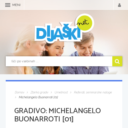
MENI
Domov
Zbirka gradiv
Umetnost
Referati, seminarske naloge
Michelangelo Buonarroti [01]
GRADIVO:
MICHELANGELO
BUONARROTI [01]