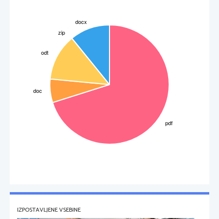
o
V Bologni in Rimu se vzpne 
klasicizem
Annibale Carracci
Iskanje lepotnega ideala in zlitja z naravo

Začetnik 
heroične pokrajine, 
grajene iz klasičnih el.

o
Tretja pot v slik. Je 
baročni stropni iluzionizem
Nad nami namišljen prostor

IZPOSTAVLJENE VSEBINE