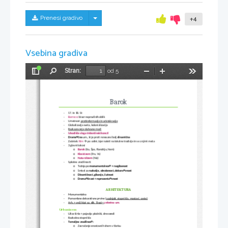
Skrij/prikaži meni
Prenesi gradivo
+4
Vsebina gradiva
Stran:
od 5
Preklopi
Najdi
Pomanjšaj
Povečaj
Orodja
stransko
vrstico
Barok
-
17. In 18. St
-
Barroco: 
biser nepravilnih oblik
-
Umetnost 
protireformacije in aristokracije
-
Globalizacija sveta, kolonializacija
-
Razkazovanje duhovne moči
-
Izhodišče sloga tridentinski koncil
-
Dramatična
 um., ki je proti renesansi bolj 
dinamična
-
Začetek: 
Rim
 po celini, kjer naleti na lokalne tradicije in se z njimi meša

-
3 glavni tokovi
o
Barok
(Ita, Špa, Flandrija, Nem)
o
Klasicizem
(Fra, Vs)
o
Naturalizem
(Niz)
-
Splošne značilnosti: 
o
Težnja po 
monumentalnosti + razgibanost
o
Smisel za 
razkošje, okrašenost, dekorativnost
o
Dinamičnost, gibanje, čutnost
o
Dramatičnost + reprezentativnost 
ARHITEKTURA
-
Monumentalna
-
Pomembne dekorativne prvine (
vodnjaki, stopnišča, mostovi, ceste)
-
Arh. + večji kipi oz. slik. Slopi = 
celostna um.
Urbanizem
-
Ulice širše + pojavijo pločniki, drevoredi
-
Razkošna stopnišča
-
Temeljne značilnosti:
o
Zavračanje enostavnih shem v tlorisu