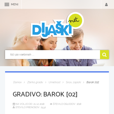
MENI
Domov
Zbirka gradiv
Umetnost
Snov, zapiski
Barok [02]
GRADIVO:
BAROK [02]
NA VOLJO OD:
21.12.2018
ŠTEVILO OGLEDOV: 1618
ŠTEVILO PRENOSOV: 2532