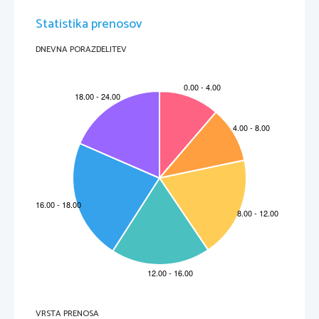
o
pozlata, veličastje
o
diagonalna kompozicija
Statistika prenosov
o
nabožna tematika
o
uporaba različnih materialov
marmor

alabaster

bron

DNEVNA PORAZDELITEV
les

steklo

-
PR: 
Bernini, Apolon in Dafne
PR: 
Bernini, portret kardinala Scipiona Borgheseja
PR:
 Bernini, David
PR:
Giovanni Lorenzo Bernini, Zamaknjenje sv. Terezije
PR: 
Bernini, Nagrobnik papeža Urbana VIII
PR:
 Bernini, vodnjak štirih rek sveta
PR:
 Bernini, prestol Sv. Petra
Slikarstvo
-
Novi verski motivi, nova krščanska personifikacija, alegorija
-
Priljubljene tudi 
mitološke teme + reprezentančni portreti + tihožitja + krajine
Italija
o
Središče je 
Rim
o
Značilnosti:
Diagonalna kompozicija

Zavračanje simetrije

Chiaroscuro

Skrajni realizem

Pretiran patos

Nabožne teme

Posvetno slik. (žanr, pokrajina, portret)

Mitološka bitja

Caravaggio
Odklanjanje akademskih pravil

Modeli za njegovo slikanje so resnični ljudje

Mešanje motivnih svetov in vsakdanjega življenja

Premišljena trda kompozicija

Zamrznjeni trenutki

Realnost

Močni svetlobni kontrasti

Chiaroscuro

PR: 
Caravaggio, Bakh

                     PR:
 Caravaggio, Večerja v Emausu
VRSTA PRENOSA
                     PR:
Caravaggio, Poklicanje Sv. Mateja