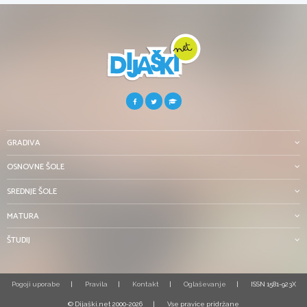
GRADIVA
OSNOVNE ŠOLE
SREDNJE ŠOLE
MATURA
ŠTUDIJ
Pogoji uporabe
Pravila
Kontakt
Oglaševanje
ISSN 1581-923X
© Dijaški.net 2000-2026
Vse pravice pridržane