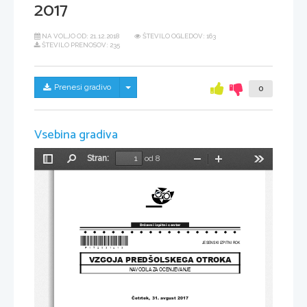
2017
NA VOLJO OD:
21.12.2018
ŠTEVILO OGLEDOV: 163
ŠTEVILO PRENOSOV: 235
Skrij/prikaži meni
Prenesi gradivo
0
Vsebina gradiva
Stran:
od 8
Preklopi
Najdi
Pomanjšaj
Povečaj
Orodja
stransko
vrstico
Državni izpitni center
*P172S31013
*
JESENSKI IZPITNI ROK
VZGOJA PREDŠOLSKEGA OTROKA
NAVODILA ZA OCENJEVANJE
Četrtek
, 31
. 
avgust 
2017