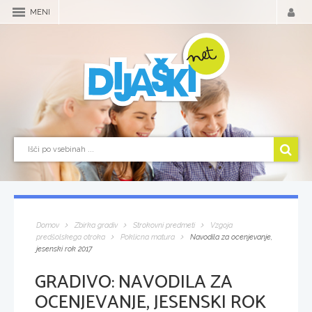
MENI
Domov
Zbirka gradiv
Strokovni predmeti
Vzgoja
predšolskega otroka
Poklicna matura
Navodila za ocenjevanje,
jesenski rok 2017
GRADIVO:
NAVODILA ZA
OCENJEVANJE, JESENSKI ROK