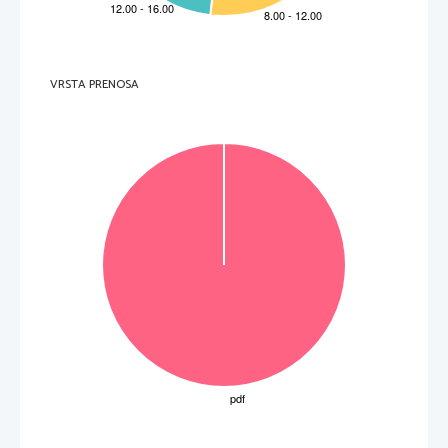
pazimo, da s takim 
ravna
njem 
ne spodbujamo 
socialne izolacije tega otroka (nevoščljivost 
drugih otrok; neustrezne pohvale, ki kujejo 
otroka v zvezde ...) in da tovrstnega vzgojnega 
ravnanja 
ne uporabljamo prepogosto (otrok se 
mora naučiti sprejeti pohvalo tudi »izven
žarometov«)
...
ena od:
18
1

počasnejše zorenje možganskih centrov

nepravilen telesni razvoj (motnje v telesnem 
razvoju)

slaba telesna kondicija

slabši razvoj mišljenja
VRSTA PRENOSA

strah

teratogeni dejavniki med nosečnostjo matere ...

Otrok vsem pojavom pripisuje 
določen
namen 
19
1
(npr. sneg pada zato, da smučamo).
Skupno število točk IP
1: 30 