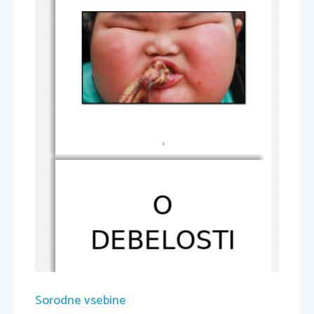
1
O
DEBELOSTI
Telesna zunanjost, zlasti pa telesna teža, je za ljudi precej pomembna. Nekateri telesno težo
povezujejo s srečo in z uspehom v življenju, četudi velja, da so pomembnejši naš značaj, 
odprtost do ljudi, naša notranjost ter naše zdravje.
Sorodne vsebine
Debelost postaja ena najpomembnejših bolezni, ki narašča po vsem svetu in je posledica 
nepravilnega načina življenja. Debelost v zadnjih letih močno narašča, predvsem pa v 
razvitih državah. 