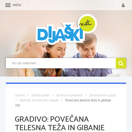
MENI
Domov
Zbirka gradiv
Strokovni predmeti
Zdravstvena vzgoja
Referati, seminarske naloge
Povečana telesna teža in gibanje
[01]
GRADIVO:
POVEČANA
TELESNA TEŽA IN GIBANJE