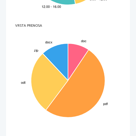
Je kronična bolezen, ki je pri otrocih in mladostnikih najbolj zaskrbljujočih problemov 
sedanjega časa. 
Prekomerna telesna teža je vzrok številnih kroničnih bolezni, kot so:
sladkorna bolezen, 

povišan krvni tlak, 

bolezni srca in ožilja, 

vnetje trebušne slinavke, 

bolezni žolčnika ... 

VRSTA PRENOSA
VZROKI
3