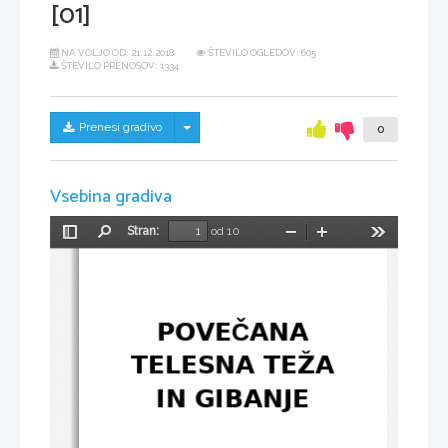
[01]
NA VOLJO OD:
21.12.2018
ŠTEVILO OGLEDOV: 605
ŠTEVILO PRENOSOV: 1334
Skrij/prikaži meni
Prenesi gradivo
0
Vsebina gradiva
Stran:
od 10
Preklopi
Najdi
Pomanjšaj
Povečaj
Orodja
stransko
vrstico
POVE
ANA
Č
TELESNA TEŽA
IN GIBANJE